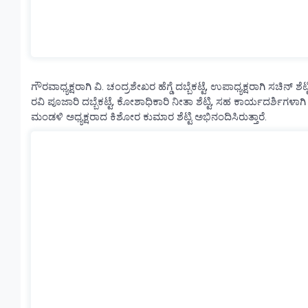
ಗೌರವಾಧ್ಯಕ್ಷರಾಗಿ ವಿ. ಚಂದ್ರಶೇಖರ ಹೆಗ್ಡೆ ದಬ್ಬೆಕಟ್ಟೆ, ಉಪಾಧ್ಯಕ್ಷರಾಗಿ ಸಚಿನ್ ಶ
ರವಿ ಪೂಜಾರಿ ದಬ್ಬೆಕಟ್ಟೆ, ಕೋಶಾಧಿಕಾರಿ ನೀತಾ ಶೆಟ್ಟಿ, ಸಹ ಕಾರ್ಯದರ್ಶಿಗ
ಮಂಡಳಿ ಅಧ್ಯಕ್ಷರಾದ ಕಿಶೋರ ಕುಮಾರ ಶೆಟ್ಟಿ ಅಭಿನಂದಿಸಿರುತ್ತಾರೆ.