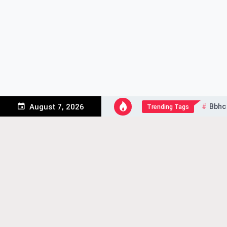
Skip
to
content
Bbhc
August 7, 2026
Trending Tags