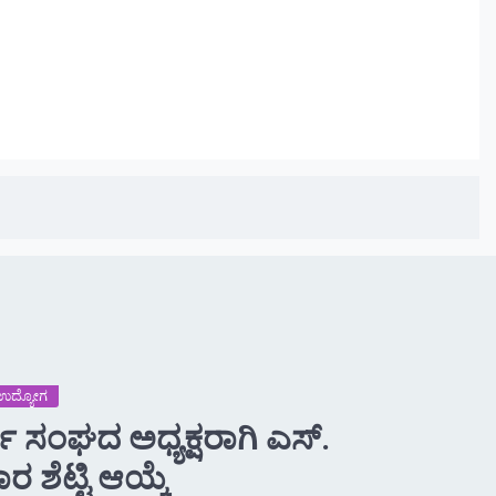
 -ಉದ್ಯೋಗ
್ಥಿ ಸಂಘದ ಅಧ್ಯಕ್ಷರಾಗಿ ಎಸ್.
ರ ಶೆಟ್ಟಿ ಆಯ್ಕೆ