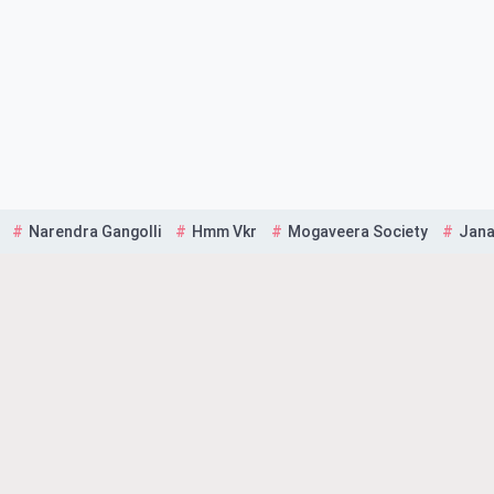
Narendra Gangolli
Hmm Vkr
Mogaveera Society
Jana