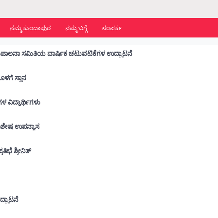
ನಮ್ಮ ಕುಂದಾಪುರ
ನಮ್ಮ ಬಗ್ಗೆ
ಸಂಪರ್ಕ
ಡಾ. ಬಿ.ಬಿ.ಹೆಗ್ಡೆ ಕಾಲೇಜು :ವಿದ್ಯಾರ್ಥಿ ಕ್ಷೇಮಪಾಲನಾ ಸಮಿತಿಯ ವಾರ್ಷಿಕ ಚಟುವಟಿಕೆಗಳ ಉದ್ಘಾಟನೆ
ನೊಳಗೆ ಸ್ಥಾನ
 ಶಾಲೆಗಳ ವಿದ್ಯಾರ್ಥಿಗಳು
ು ವಿಶೇಷ ಉಪನ್ಯಾಸ
ಭೆ ಶ್ರೀನಿತ್
ೆ
ದ್ಘಾಟನೆ