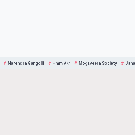
Narendra Gangolli
Hmm Vkr
Mogaveera Society
Jana