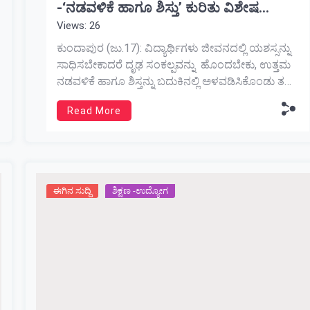
-‘ನಡವಳಿಕೆ ಹಾಗೂ ಶಿಸ್ತು’ ಕುರಿತು ವಿಶೇಷ
Views: 26
ಉಪನ್ಯಾಸ
ಕುಂದಾಪುರ (ಜು.17): ವಿದ್ಯಾರ್ಥಿಗಳು ಜೀವನದಲ್ಲಿ ಯಶಸ್ಸನ್ನು
ಸಾಧಿಸಬೇಕಾದರೆ ದೃಢ ಸಂಕಲ್ಪವನ್ನು ಹೊಂದಬೇಕು, ಉತ್ತಮ
ನಡವಳಿಕೆ ಹಾಗೂ ಶಿಸ್ತನ್ನು ಬದುಕಿನಲ್ಲಿ ಅಳವಡಿಸಿಕೊಂಡು ತಮ್ಮ
ಹೆತ್ತವರಿಗೆ, ಕಲಿತ ಶಿಕ್ಷಣ ಸಂಸ್ಥೆಗೆ ಹಾಗೂ ಸಮಾಜಕ್ಕೆ ಕೀರ್ತಿ
Read More
ತರಬೇಕು ಎಂದು ಸಿದ್ದಾಪುರದ ಜ್ಞಾನ ಸರಸ್ವತಿ ಪದವಿ-ಪೂರ್ವ
ಕಾಲೇಜಿನ ಪ್ರಾಂಶುಪಾಲರಾದ ಶ್ರೀ ಅಮರೇಶ್ ಹೆಗ್ಡೆ
ಹೇಳಿದರು. ಅವರು ಇಲ್ಲಿನ ಡಾ| ಬಿ. ಬಿ. ಹೆಗ್ಡೆ ಪ್ರಥಮ ದರ್ಜೆ
ಕಾಲೇಜಿನ ಪ್ರಥಮ ವರ್ಷದ ಪದವಿ ವಿದ್ಯಾರ್ಥಿಗಳಿಗಾಗಿ
ಕಾಲೇಜಿನ ಐಕ್ಯೂಎಸಿ […]
ಈಗಿನ ಸುದ್ದಿ
ಶಿಕ್ಷಣ -ಉದ್ಯೋಗ