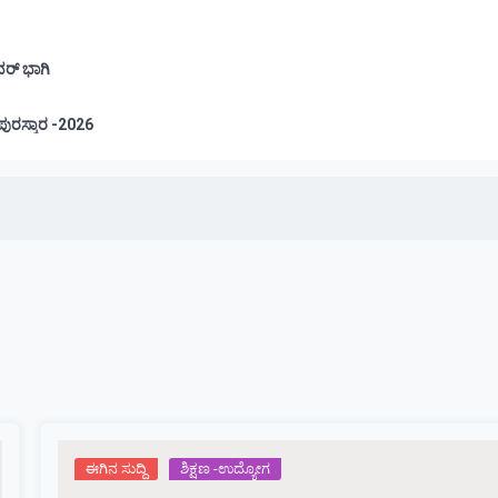
ವರ್ ಭಾಗಿ
ಲೂರು: ಪ್ರತಿಭಾ ಪುರಸ್ಕಾರ -2026
ಈಗಿನ ಸುದ್ದಿ
ಶಿಕ್ಷಣ -ಉದ್ಯೋಗ