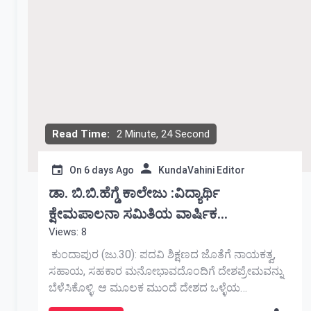
Read Time:
2 Minute, 24 Second
On
6 days Ago
KundaVahini Editor
ಡಾ. ಬಿ.ಬಿ.ಹೆಗ್ಡೆ ಕಾಲೇಜು :ವಿದ್ಯಾರ್ಥಿ
ಕ್ಷೇಮಪಾಲನಾ ಸಮಿತಿಯ ವಾರ್ಷಿಕ
Views: 8
ಚಟುವಟಿಕೆಗಳ ಉದ್ಘಾಟನೆ
ಕುಂದಾಪುರ (ಜು.30): ಪದವಿ ಶಿಕ್ಷಣದ ಜೊತೆಗೆ ನಾಯಕತ್ವ,
ಸಹಾಯ, ಸಹಕಾರ ಮನೋಭಾವದೊಂದಿಗೆ ದೇಶಪ್ರೇಮವನ್ನು
ಬೆಳೆಸಿಕೊಳ್ಳಿ. ಆ ಮೂಲಕ ಮುಂದೆ ದೇಶದ ಒಳ್ಳೆಯ
ಪ್ರಜೆಗಳಾಗುವುದರೊಂದಿಗೆ ಭವಿಷ್ಯದ ನಾಯಕರಾಗಿ ಎಂದು