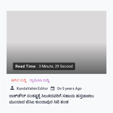
Read Time:
3 Minute, 29 Second
ಈಗಿನ ಸುದ್ದಿ
ಗ್ರಾಮೀಣ ಸುದ್ದಿ
KundaVahini Editor
On
5 years Ago
ಲಾಕ್‌ಡೌನ್ ಸಂಕಷ್ಟಕ್ಕೆ ಸಿಲುಕಿದವರಿಗೆ ಸಹಾಯ ಹಸ್ತಚಾಚಲು
ಮುಂದಾದ ಜೆ‌ಸಿಐ ಕುಂದಾಪುರ ಸಿಟಿ‌ ತಂಡ