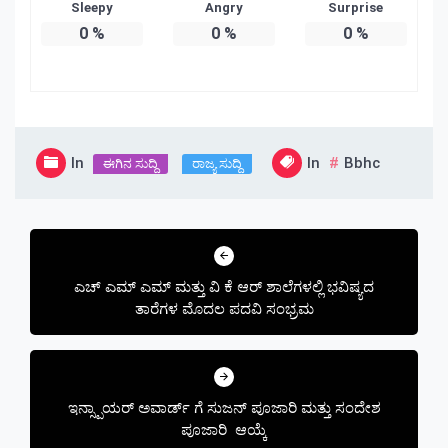
Sleepy
Angry
Surprise
0
%
0
%
0
%
In
In
Bbhc
ಈಗಿನ ಸುದ್ದಿ
ರಾಜ್ಯ ಸುದ್ದಿ
Post
navigation
ಎಚ್ ಎಮ್ ಎಮ್ ಮತ್ತು ವಿ ಕೆ ಆರ್ ಶಾಲೆಗಳಲ್ಲಿ ಭವಿಷ್ಯದ
ತಾರೆಗಳ ಮೊದಲ ಪದವಿ ಸಂಭ್ರಮ
ಇನ್ಸ್ಪಾಯರ್ ಅವಾರ್ಡ್ ಗೆ ಸುಜನ್ ಪೂಜಾರಿ ಮತ್ತು ಸಂದೇಶ
ಪೂಜಾರಿ ಆಯ್ಕೆ