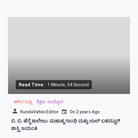
Read Time:
1 Minute, 34 Second
ಈಗಿನ ಸುದ್ದಿ
ಶಿಕ್ಷಣ -ಉದ್ಯೋಗ
KundaVahini Editor
On
2 years Ago
ಬಿ. ಬಿ. ಹೆಗ್ಡೆ ಕಾಲೇಜು: ಮಹಾತ್ಮ ಗಾಂಧಿ ಮತ್ತು ಲಾಲ್ ಬಹದ್ದೂರ್
ಶಾಸ್ತ್ರಿ ಜಯಂತಿ