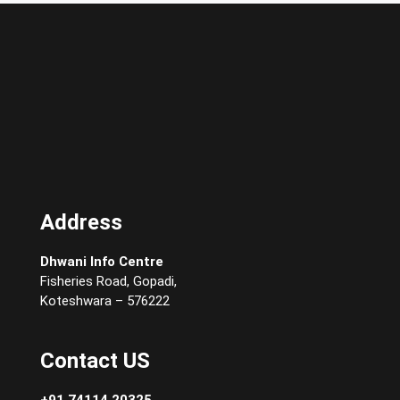
Address
Dhwani Info Centre
Fisheries Road, Gopadi,
Koteshwara – 576222
Contact US
+91 74114 20325