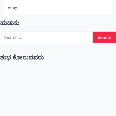
Array
ಹುಡುಕು
Search
for:
ಶುಭ ಕೋರುವವರು