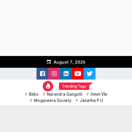
Skip
to
content
August 7, 2026
Trending Tags
Bbhc
Narendra Gangolli
Hmm Vkr
Mogaveera Society
Janatha P U