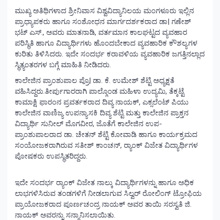
ಮುಖ್ಯ ಅತಿಥಿಗಳಾದ ಶ್ರೀನಿವಾಸ ವಿಶ್ವವಿದ್ಯಾನಿಲಯ ಮಂಗಳೂರು ಇಲ್ಲಿನ
ಪ್ರಾಧ್ಯಾಪಕರು ಹಾಗೂ ಸಂಶೋಧನ ಮಾರ್ಗದರ್ಶಕರಾದ ಡಾ| ಗಣೇಶ್
ಭಟ್ ಎಸ್., ಅವರು ಮಾತನಾಡಿ, ವರ್ತಮಾನ ಕಾಲಘಟ್ಟದ ವ್ಯವಹಾರ
ಪರಿಸ್ಥಿತಿ ಹಾಗೂ ವಿದ್ಯಾರ್ಥಿಗಳು ಹೊಂದಬೇಕಾದ ವ್ಯವಹಾರಿಕ ಕೌಶಲ್ಯಗಳ
ಕುರಿತು ತಿಳಿಸಿದರು. ಇದೇ ಸಂದರ್ಭ ಕರಾವಳಿಯ ವ್ಯವಹಾರಿಕ ಜಗತ್ತಿನಲ್ಲಾದ
ಸ್ಥಿತ್ಯಂತರಗಳ ಬಗ್ಗೆ ಮಾಹಿತಿ ನೀಡಿದರು.
ಕಾಲೇಜಿನ ಪ್ರಾಂಶುಪಾಲ ಪ್ರೊ| ಡಾ. ಕೆ. ಉಮೇಶ್ ಶೆಟ್ಟಿ ಅಧ್ಯಕ್ಷತೆ
ವಹಿಸಿದ್ದರು.ತೀರ್ಪುಗಾರರಾಗಿ ಪಾಲ್ಗೊಂಡ ಮಹಿಳಾ ಉದ್ಯಮಿ, ತೆಕ್ಕಟ್ಟೆ
ಕಾಮಾಕ್ಷಿ ಫಾರಂನ ಪ್ರವರ್ತಕರಾದ ದಿವ್ಯ ನಾಯಕ್, ಎಕ್ಸಲೆಂಟ್ ಪಿಯು
ಕಾಲೇಜಿನ ವಾಣಿಜ್ಯ ಉಪನ್ಯಾಸಕಿ ದಿವ್ಯ ಶೆಟ್ಟಿ ಮತ್ತು ಕಾಲೇಜಿನ ಪ್ರಾಕ್ತನ
ವಿದ್ಯಾರ್ಥಿ ಸುನೀಲ್ ಮೊಗವೀರ, ಜೊತೆಗೆ ಕಾಲೇಜಿನ ಉಪ-
ಪ್ರಾಂಶುಪಾಲರಾದ ಡಾ. ಚೇತನ್ ಶೆಟ್ಟಿ ಕೋವಾಡಿ ಹಾಗೂ ಕಾರ್ಯಕ್ರಮದ
ಸಂಯೋಜಕರಾಗಿರುವ ಸತೀಶ್ ಕಾಂಚನ್, ರ‍್ಯಾಂಕ್ ವಿಜೇತ ವಿದ್ಯಾರ್ಥಿಗಳ
ಪೋಷಕರು ಉಪಸ್ಥಿತರಿದ್ದರು.
ಇದೇ ಸಂದರ್ಭ ರ‍್ಯಾಂಕ್ ವಿಜೇತ ನಾಲ್ಕು ವಿದ್ಯಾರ್ಥಿಗಳನ್ನು ಹಾಗೂ ಅಧಿಕ
ಲಾಭಗಳಿಸಿರುವ ತಂಡಗಳಿಗೆ ನೀಡಲಾಗುವ ಸಿಲ್ವರ್ ರೋಲಿಂಗ್ ಟ್ರೋಫಿಯ
ಪ್ರಾಯೋಜಕರಾದ ಪೂರ್ಣಚಂದ್ರ ನಾಯಕ್ ಅವರ ತಾಯಿ ಸರಸ್ವತಿ ಜಿ.
ನಾಯಕ್ ಅವರನ್ನು ಸನ್ಮಾನಿಸಲಾಯಿತು.