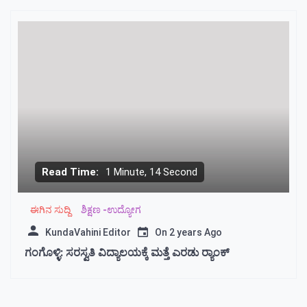
Read Time:
1 Minute, 14 Second
ಈಗಿನ ಸುದ್ದಿ
ಶಿಕ್ಷಣ -ಉದ್ಯೋಗ
KundaVahini Editor
On
2 years Ago
ಗಂಗೊಳ್ಳಿ: ಸರಸ್ವತಿ ವಿದ್ಯಾಲಯಕ್ಕೆ ಮತ್ತೆ ಎರಡು ರ‍್ಯಾಂಕ್