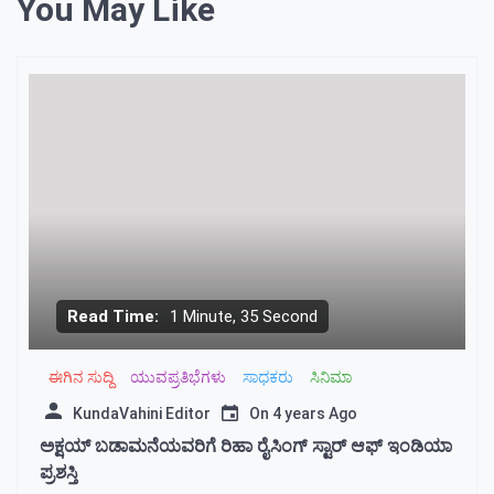
You May Like
Read Time:
1 Minute, 35 Second
ಈಗಿನ ಸುದ್ದಿ
ಯುವಪ್ರತಿಭೆಗಳು
ಸಾಧಕರು
ಸಿನಿಮಾ
KundaVahini Editor
On
4 years Ago
ಅಕ್ಷಯ್ ಬಡಾಮನೆಯವರಿಗೆ ರಿಹಾ ರೈಸಿಂಗ್ ಸ್ಟಾರ್ ಆಫ್ ಇಂಡಿಯಾ
ಪ್ರಶಸ್ತಿ