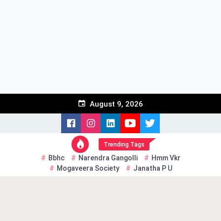
Skip
to
content
August 9, 2026
Trending Tags
Bbhc
Narendra Gangolli
Hmm Vkr
Mogaveera Society
Janatha P U