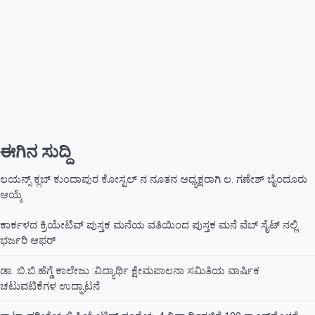
ಈಗಿನ ಸುದ್ದಿ
ಲಯನ್ಸ್ ಕ್ಲಬ್ ಕುಂದಾಪುರ ಕೋಸ್ಟಲ್ ನ ನೂತನ ಅಧ್ಯಕ್ಷರಾಗಿ ಲ. ಗಣೇಶ್ ಬೈಂದೂರು
ಆಯ್ಕೆ
ಕಾರ್ಕಳದ ಕ್ರಿಯೇಟಿವ್ ಪುಸ್ತಕ ಮನೆಯ ವತಿಯಿಂದ ಪುಸ್ತಕ ಮನೆ ವೆಬ್ ಸೈಟ್ ನಲ್ಲಿ
ಭರ್ಜರಿ ಆಫರ್
ಡಾ. ಬಿ.ಬಿ.ಹೆಗ್ಡೆ ಕಾಲೇಜು :ವಿದ್ಯಾರ್ಥಿ ಕ್ಷೇಮಪಾಲನಾ ಸಮಿತಿಯ ವಾರ್ಷಿಕ
ಚಟುವಟಿಕೆಗಳ ಉದ್ಘಾಟನೆ