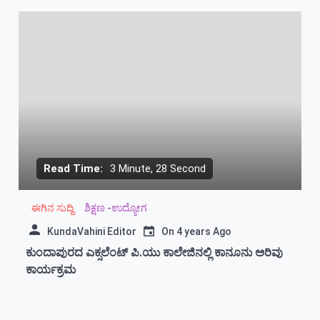
Read Time:
3 Minute, 28 Second
ಈಗಿನ ಸುದ್ದಿ
ಶಿಕ್ಷಣ -ಉದ್ಯೋಗ
KundaVahini Editor
On
4 years Ago
ಕುಂದಾಪುರದ ಎಕ್ಸಲೆಂಟ್ ಪಿ.ಯು ಕಾಲೇಜಿನಲ್ಲಿ ಕಾನೂನು ಅರಿವು
ಕಾರ್ಯಕ್ರಮ