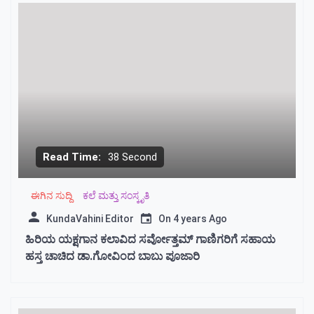
Read Time:
38 Second
ಈಗಿನ ಸುದ್ದಿ
ಕಲೆ ಮತ್ತು ಸಂಸ್ಕೃತಿ
KundaVahini Editor
On
4 years Ago
ಹಿರಿಯ ಯಕ್ಷಗಾನ ಕಲಾವಿದ ಸರ್ವೋತ್ತಮ್ ಗಾಣಿಗರಿಗೆ ಸಹಾಯ
ಹಸ್ತ ಚಾಚಿದ ಡಾ.ಗೋವಿಂದ ಬಾಬು ಪೂಜಾರಿ