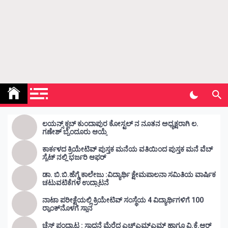
Kunda Vahini – ಕುಂದ ವಾಹಿನಿ
www.kundavahini.com
ಲಯನ್ಸ್ ಕ್ಲಬ್ ಕುಂದಾಪುರ ಕೋಸ್ಟಲ್ ನ ನೂತನ ಅಧ್ಯಕ್ಷರಾಗಿ ಲ.
ಗಣೇಶ್ ಬೈಂದೂರು ಆಯ್ಕೆ
ಕಾರ್ಕಳದ ಕ್ರಿಯೇಟಿವ್ ಪುಸ್ತಕ ಮನೆಯ ವತಿಯಿಂದ ಪುಸ್ತಕ ಮನೆ ವೆಬ್
ಸೈಟ್ ನಲ್ಲಿ ಭರ್ಜರಿ ಆಫರ್
ಡಾ. ಬಿ.ಬಿ.ಹೆಗ್ಡೆ ಕಾಲೇಜು :ವಿದ್ಯಾರ್ಥಿ ಕ್ಷೇಮಪಾಲನಾ ಸಮಿತಿಯ ವಾರ್ಷಿಕ
ಚಟುವಟಿಕೆಗಳ ಉದ್ಘಾಟನೆ
ನಾಟಾ ಪರೀಕ್ಷೆಯಲ್ಲಿ ಕ್ರಿಯೇಟಿವ್ ಸಂಸ್ಥೆಯ 4 ವಿದ್ಯಾರ್ಥಿಗಳಿಗೆ 100
ರ‍್ಯಾಂಕ್‌ನೊಳಗೆ ಸ್ಥಾನ
ಚೆಸ್ ಪಂದ್ಯಾಟ : ಸಾಧನೆ ಮೆರೆದ ಎಚ್ಎಮ್ಎಮ್ ಹಾಗೂ ವಿ.ಕೆ.ಆರ್