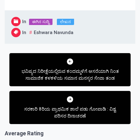
In
ಈಗಿನ ಸುದ್ದಿ
ಲೇಖನ
In
Eshwara Navunda
Post
navigation
ಭವಿಷ್ಯದ ನಿರೀಕ್ಷೆಯಲ್ಲಿರುವ ಕಂದಮ್ಮಳಿಗೆ ಆಸರೆಯಾಗಿ ನಿಂತ
ಸಾಮಾಜಿಕ ಕಳಕಳಿಯ ಸಮಾನ ಮನಸ್ಕರ ಸೇವಾ ತಂಡ
ಸರಕಾರಿ ಕಿರಿಯ ಪ್ರಾಥಮಿಕ ಶಾಲೆ ಪಡು ಗೋಪಾಡಿ : ವಿಶ್ವ
ಪರಿಸರ ದಿನಾಚರಣೆ
Average Rating