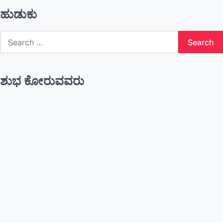
ಹುಡುಕು
Search
for:
ಶುಭ ಕೋರುವವರು