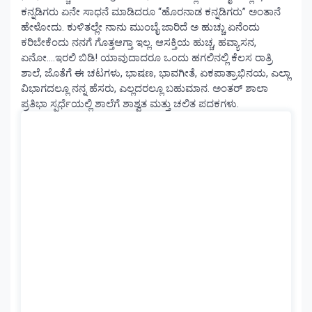
ಕನ್ನಡಿಗರು ಏನೇ ಸಾಧನೆ ಮಾಡಿದರೂ “ಹೊರನಾಡ ಕನ್ನಡಿಗರು” ಅಂತಾನೆ
ಹೇಳೋದು. ಕುಳಿತಲ್ಲೇ ನಾನು ಮುಂಬೈ ಜಾರಿದೆ ಅ ಹುಚ್ಚು ಏನೆಂದು
ಕರಿಬೇಕೆಂದು ನನಗೆ ಗೊತ್ತಆಗ್ತಾ ಇಲ್ಲ. ಆಸಕ್ತಿಯ ಹುಚ್ಚ, ಹವ್ಯಾಸನ,
ಏನೋ….ಇರಲಿ ಬಿಡಿ! ಯಾವುದಾದರೂ ಒಂದು ಹಗಲಿನಲ್ಲಿ ಕೆಲಸ ರಾತ್ರಿ
ಶಾಲೆ, ಜೊತೆಗೆ ಈ ಚಟಗಳು, ಭಾಷಣ, ಭಾವಗೀತೆ, ಏಕಪಾತ್ರಾಭಿನಯ, ಎಲ್ಲಾ
ವಿಭಾಗದಲ್ಲೂ ನನ್ನ ಹೆಸರು, ಎಲ್ಲದರಲ್ಲೂ ಬಹುಮಾನ. ಅಂತರ್ ಶಾಲಾ
ಪ್ರತಿಭಾ ಸ್ಪರ್ಧೆಯಲ್ಲಿ ಶಾಲೆಗೆ ಶಾಶ್ವತ ಮತ್ತು ಚಲಿತ ಪದಕಗಳು.