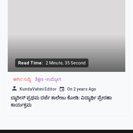
Read Time:
2 Minute, 35 Second
ಈಗಿನ ಸುದ್ದಿ
ಶಿಕ್ಷಣ -ಉದ್ಯೋಗ
KundaVahini Editor
On
2 years Ago
ಬ್ಯಾರೀಸ್ ಪ್ರಥಮ ದರ್ಜೆ ಕಾಲೇಜು ಕೋಡಿ: ವಿದ್ಯಾರ್ಥಿ ಪ್ರೇರಣಾ
ಕಾರ್ಯಕ್ರಮ