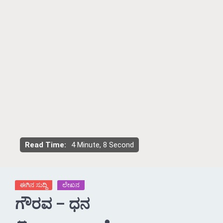
Read Time:
4 Minute, 8 Second
ಈಗಿನ ಸುದ್ದಿ
ಲೇಖನ
ಗೌರವ – ಧನ