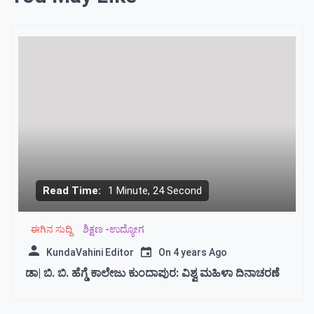
Read Time:
1 Minute, 24 Second
ಈಗಿನ ಸುದ್ದಿ
ಶಿಕ್ಷಣ -ಉದ್ಯೋಗ
KundaVahini Editor
On
4 years Ago
ಡಾ| ಬಿ. ಬಿ. ಹೆಗ್ಡೆ ಕಾಲೇಜು ಕುಂದಾಪುರ: ವಿಶ್ವ ಮಹಿಳಾ ದಿನಾಚರಣೆ