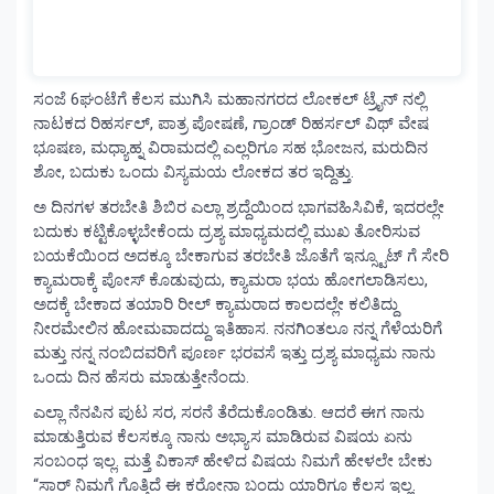
ಸಂಜೆ 6ಘಂಟೆಗೆ ಕೆಲಸ ಮುಗಿಸಿ ಮಹಾನಗರದ ಲೋಕಲ್ ಟ್ರೈನ್ ನಲ್ಲಿ
ನಾಟಕದ ರಿಹರ್ಸಲ್, ಪಾತ್ರ ಪೋಷಣೆ, ಗ್ರಾಂಡ್ ರಿಹರ್ಸಲ್ ವಿಥ್ ವೇಷ
ಭೂಷಣ, ಮಧ್ಯಾಹ್ನ ವಿರಾಮದಲ್ಲಿ ಎಲ್ಲರಿಗೂ ಸಹ ಭೋಜನ, ಮರುದಿನ
ಶೋ, ಬದುಕು ಒಂದು ವಿಸ್ಯಮಯ ಲೋಕದ ತರ ಇದ್ದಿತ್ತು.
ಅ ದಿನಗಳ ತರಬೇತಿ ಶಿಬಿರ ಎಲ್ಲಾ ಶ್ರದ್ದೆಯಿಂದ ಭಾಗವಹಿಸಿವಿಕೆ, ಇದರಲ್ಲೇ
ಬದುಕು ಕಟ್ಟಿಕೊಳ್ಳಬೇಕೆಂದು ದ್ರಶ್ಯ ಮಾಧ್ಯಮದಲ್ಲಿ ಮುಖ ತೋರಿಸುವ
ಬಯಕೆಯಿಂದ ಅದಕ್ಕೂ ಬೇಕಾಗುವ ತರಬೇತಿ ಜೊತೆಗೆ ಇನ್ಸ್ಟೂಟ್ ಗೆ ಸೇರಿ
ಕ್ಯಾಮರಾಕ್ಕೆ ಪೋಸ್ ಕೊಡುವುದು, ಕ್ಯಾಮರಾ ಭಯ ಹೋಗಲಾಡಿಸಲು,
ಅದಕ್ಕೆ ಬೇಕಾದ ತಯಾರಿ ರೀಲ್ ಕ್ಯಾಮರಾದ ಕಾಲದಲ್ಲೇ ಕಲಿತಿದ್ದು
ನೀರಮೇಲಿನ ಹೋಮವಾದದ್ದು ಇತಿಹಾಸ. ನನಗಿಂತಲೂ ನನ್ನ ಗೆಳೆಯರಿಗೆ
ಮತ್ತು ನನ್ನ ನಂಬಿದವರಿಗೆ ಪೂರ್ಣ ಭರವಸೆ ಇತ್ತು ದ್ರಶ್ಯ ಮಾಧ್ಯಮ ನಾನು
ಒಂದು ದಿನ ಹೆಸರು ಮಾಡುತ್ತೇನೆಂದು.
ಎಲ್ಲಾ ನೆನಪಿನ ಪುಟ ಸರ, ಸರನೆ ತೆರೆದುಕೊಂಡಿತು. ಆದರೆ ಈಗ ನಾನು
ಮಾಡುತ್ತಿರುವ ಕೆಲಸಕ್ಕೂ ನಾನು ಅಭ್ಯಾಸ ಮಾಡಿರುವ ವಿಷಯ ಏನು
ಸಂಬಂಧ ಇಲ್ಲ. ಮತ್ತೆ ವಿಕಾಸ್ ಹೇಳಿದ ವಿಷಯ ನಿಮಗೆ ಹೇಳಲೇ ಬೇಕು
“ಸಾರ್ ನಿಮಗೆ ಗೊತ್ತಿದೆ ಈ ಕರೋನಾ ಬಂದು ಯಾರಿಗೂ ಕೆಲಸ ಇಲ್ಲ.