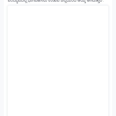
ಪಂದ್ಯಾಟದಲ್ಲಿ ಭಾಗವಹಿಸಲು ಉಡುಪಿ ಜಿಲ್ಲೆಯಿಂದ ಆಯ್ಕೆ ಆಗಿರುತ್ತಾರೆ .