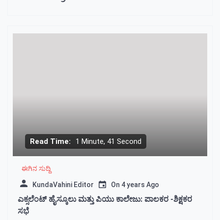
Read Time:
1 Minute, 41 Second
ಈಗಿನ ಸುದ್ದಿ
KundaVahini Editor
On
4 years Ago
ಎಕ್ಸಲೆಂಟ್ ಹೈಸ್ಕೂಲು ಮತ್ತು ಪಿಯು ಕಾಲೇಜು: ಪಾಲಕರ -ಶಿಕ್ಷಕರ
ಸಭೆ