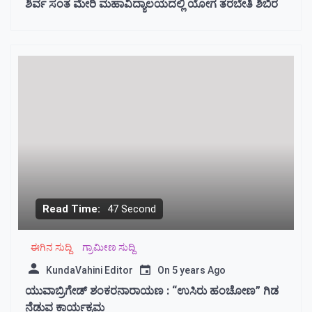
ಶಿರ್ವ ಸಂತ ಮೇರಿ ಮಹಾವಿದ್ಯಾಲಯದಲ್ಲಿ ಯೋಗ ತರಬೇತಿ ಶಿಬಿರ
Read Time:
47 Second
ಈಗಿನ ಸುದ್ದಿ
ಗ್ರಾಮೀಣ ಸುದ್ದಿ
KundaVahini Editor
On
5 years Ago
ಯುವಾಬ್ರಿಗೇಡ್ ಶಂಕರನಾರಾಯಣ : “ಉಸಿರು ಹಂಚೋಣ” ಗಿಡ
ನೆಡುವ ಕಾರ್ಯಕ್ರಮ