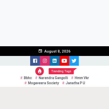
Skip
to
content
August 8, 2026
Trending Tags
Bbhc
Narendra Gangolli
Hmm Vkr
Mogaveera Society
Janatha P U