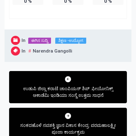
0
%
0
%
0
%
In
ಈಗಿನ ಸುದ್ದಿ
ಶಿಕ್ಷಣ -ಉದ್ಯೋಗ
In
Narendra Gangolli
Post
navigation
ಉಡುಪಿ ಜಿಲ್ಲಾ ಕರಾಟೆ ಚಾಂಪಿಯನ್ ಶಿಪ್ :ಫೀಯೋನಿಕ್ಸ್
ಅಕಾಡೆಮಿ ಇಂಡಿಯಾ ಸಂಸ್ಥೆ ಉತ್ತಮ ಸಾಧನೆ
ಸಂಕದಹೊಳೆ ನವಶಕ್ತಿ ಜ್ಞಾನ ವಿಕಾಸ ಕೇಂದ್ರ: ವರಮಹಾಲಕ್ಷ್ಮೀ
ಪೂಜಾ ಕಾರ್ಯಕ್ರಮ