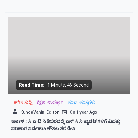
Read Time:
1 Minute, 46 Second
ಈಗಿನ ಸುದ್ದಿ
ಶಿಕ್ಷಣ -ಉದ್ಯೋಗ
ಸಂಘ -ಸಂಸ್ಥೆಗಳು
KundaVahini Editor
On
1 year Ago
ಕಾರ್ಕಳ : ಸಿ ಎ ಟಿ ಸಿ ಶಿಬಿರದಲ್ಲಿ ಎನ್ ಸಿ ಸಿ ಕ್ಯಾಡೆಟ್‌ಗಳಿಗೆ ವಿಪತ್ತು
ಪರಿಹಾರ ನಿರ್ವಹಣ ಕೌಶಲ ತರಬೇತಿ