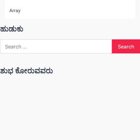
Array
ಹುಡುಕು
Search
for:
ಶುಭ ಕೋರುವವರು