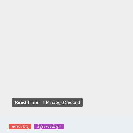
Read Time:
1 Minute, 0 Second
ಈಗಿನ ಸುದ್ದಿ
ಶಿಕ್ಷಣ -ಉದ್ಯೋಗ