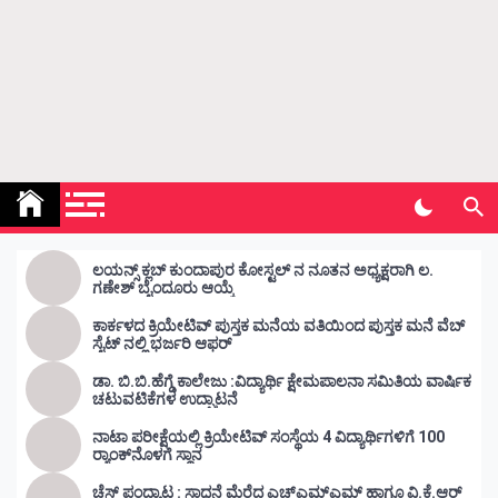
Kunda Vahini – ಕುಂದ ವಾಹಿನಿ
www.kundavahini.com
ಲಯನ್ಸ್ ಕ್ಲಬ್ ಕುಂದಾಪುರ ಕೋಸ್ಟಲ್ ನ ನೂತನ ಅಧ್ಯಕ್ಷರಾಗಿ ಲ.
ಗಣೇಶ್ ಬೈಂದೂರು ಆಯ್ಕೆ
ಕಾರ್ಕಳದ ಕ್ರಿಯೇಟಿವ್ ಪುಸ್ತಕ ಮನೆಯ ವತಿಯಿಂದ ಪುಸ್ತಕ ಮನೆ ವೆಬ್
ಸೈಟ್ ನಲ್ಲಿ ಭರ್ಜರಿ ಆಫರ್
ಡಾ. ಬಿ.ಬಿ.ಹೆಗ್ಡೆ ಕಾಲೇಜು :ವಿದ್ಯಾರ್ಥಿ ಕ್ಷೇಮಪಾಲನಾ ಸಮಿತಿಯ ವಾರ್ಷಿಕ
ಚಟುವಟಿಕೆಗಳ ಉದ್ಘಾಟನೆ
ನಾಟಾ ಪರೀಕ್ಷೆಯಲ್ಲಿ ಕ್ರಿಯೇಟಿವ್ ಸಂಸ್ಥೆಯ 4 ವಿದ್ಯಾರ್ಥಿಗಳಿಗೆ 100
ರ‍್ಯಾಂಕ್‌ನೊಳಗೆ ಸ್ಥಾನ
ಚೆಸ್ ಪಂದ್ಯಾಟ : ಸಾಧನೆ ಮೆರೆದ ಎಚ್ಎಮ್ಎಮ್ ಹಾಗೂ ವಿ.ಕೆ.ಆರ್