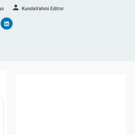
go
KundaVahini Editor