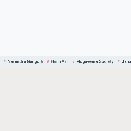
Narendra Gangolli
Hmm Vkr
Mogaveera Society
Jana