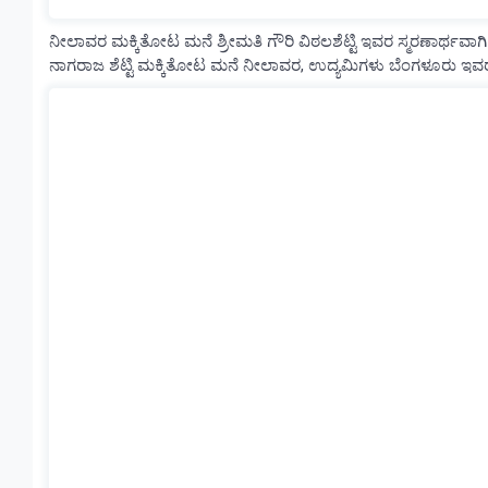
ನೀಲಾವರ ಮಕ್ಕಿತೋಟ ಮನೆ ಶ್ರೀಮತಿ ಗೌರಿ ವಿಠಲಶೆಟ್ಟಿ ಇವರ ಸ್ಮರಣಾರ್ಥವಾಗ
ನಾಗರಾಜ ಶೆಟ್ಟಿ ಮಕ್ಕಿತೋಟ ಮನೆ ನೀಲಾವರ, ಉದ್ಯಮಿಗಳು ಬೆಂಗಳೂರು ಇವರು