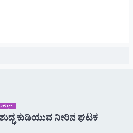
 -ಉದ್ಯೋಗ
: ಶುದ್ಧ ಕುಡಿಯುವ ನೀರಿನ ಘಟಕ