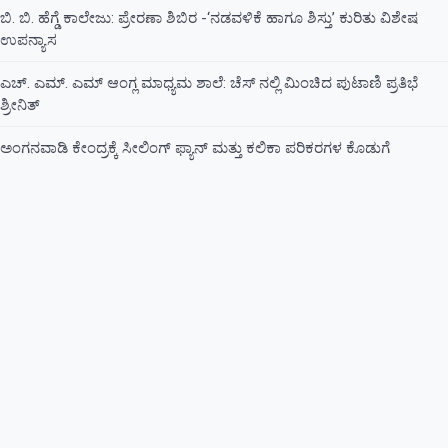
ಬಿ. ಬಿ. ಹೆಗ್ಡೆ ಕಾಲೇಜು: ಪ್ರೇರಣಾ ಶಿಬಿರ -‘ನಡವಳಿಕೆ ಹಾಗೂ ಶಿಸ್ತು’ ಕುರಿತು ವಿಶೇಷ
ಉಪನ್ಯಾಸ
ಎಚ್. ಎಮ್. ಎಮ್ ಆಂಗ್ಲ ಮಾಧ್ಯಮ ಶಾಲೆ: ಚೆಸ್ ನಲ್ಲಿ ಮಿಂಚಿದ ಪುಟಾಣಿ ಪ್ರತಿಭೆ
ಶ್ರೀನಿತ್
ಅಂಗನವಾಡಿ ಕೇಂದ್ರಕ್ಕೆ ಸೀಲಿಂಗ್ ಫ್ಯಾನ್ ಮತ್ತು ಕಲಿಕಾ ಪರಿಕರಗಳ ಕೊಡುಗೆ