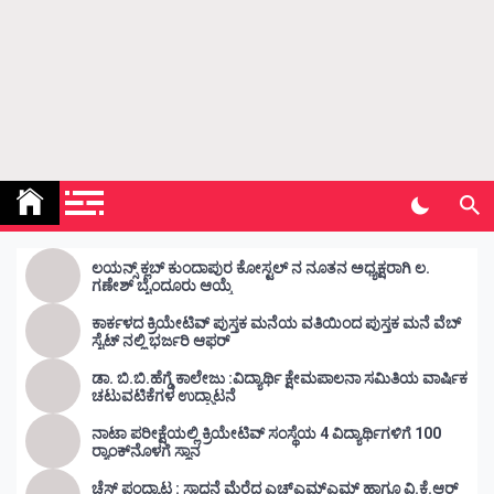
Kunda Vahini – ಕುಂದ ವಾಹಿನಿ
www.kundavahini.com
ಲಯನ್ಸ್ ಕ್ಲಬ್ ಕುಂದಾಪುರ ಕೋಸ್ಟಲ್ ನ ನೂತನ ಅಧ್ಯಕ್ಷರಾಗಿ ಲ.
ಗಣೇಶ್ ಬೈಂದೂರು ಆಯ್ಕೆ
ಕಾರ್ಕಳದ ಕ್ರಿಯೇಟಿವ್ ಪುಸ್ತಕ ಮನೆಯ ವತಿಯಿಂದ ಪುಸ್ತಕ ಮನೆ ವೆಬ್
ಸೈಟ್ ನಲ್ಲಿ ಭರ್ಜರಿ ಆಫರ್
ಡಾ. ಬಿ.ಬಿ.ಹೆಗ್ಡೆ ಕಾಲೇಜು :ವಿದ್ಯಾರ್ಥಿ ಕ್ಷೇಮಪಾಲನಾ ಸಮಿತಿಯ ವಾರ್ಷಿಕ
ಚಟುವಟಿಕೆಗಳ ಉದ್ಘಾಟನೆ
ನಾಟಾ ಪರೀಕ್ಷೆಯಲ್ಲಿ ಕ್ರಿಯೇಟಿವ್ ಸಂಸ್ಥೆಯ 4 ವಿದ್ಯಾರ್ಥಿಗಳಿಗೆ 100
ರ‍್ಯಾಂಕ್‌ನೊಳಗೆ ಸ್ಥಾನ
ಚೆಸ್ ಪಂದ್ಯಾಟ : ಸಾಧನೆ ಮೆರೆದ ಎಚ್ಎಮ್ಎಮ್ ಹಾಗೂ ವಿ.ಕೆ.ಆರ್