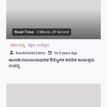
Read Time:
2 Minute, 29 Second
ಈಗಿನ ಸುದ್ದಿ
ಶಿಕ್ಷಣ -ಉದ್ಯೋಗ
KundaVahini Editor
On
5 years Ago
ಹಾಲಾಡಿ:ಸಮುದಾಯಾಧಾರಿತ ಔದ್ಯೋಗಿಕ ತರಬೇತಿ ಕಾರ್ಯಕ್ರಮ
ಸಂಪನ್ನ