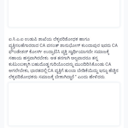
ಐ.ಸಿ.ಎ.ಐ ಉಡುಪಿ ಶಾಖೆಯ ಲೆಕ್ಕಪರಿಶೋಧಕ ಹಾಗೂ
ವ್ಯತ್ತಿಸಲಹೆಗಾರರಾದ CA ವಸಂತ್ ಶಾನುಭೋಗ್ ಕುಂದಾಪುರ ಇವರು CA
ಫೌಂಡೇಶನ್ ಕೋರ್ಸ್ ಉದ್ಘಾಟಿಸಿ ವ್ಯಕ್ತಿ ಸ್ವಾರ್ಥಿಯಾಗದೇ ಸಮಾಜಕ್ಕೆ
ಸಹಾಯ ಹಸ್ತವಾಗಿರಬೇಕು. ಆತ ತನಗಾಗಿ ಅಲ್ಪವಾದರೂ ತನ್ನ
ಕುಟುಂಬಕ್ಕಾಗಿ ಬಹುದೊಡ್ಡ ಗುರಿಯೊಂದನ್ನು ಮುಂದಿರಿಸಿಕೊಂಡು CA
ಆಗಲೇಬೇಕು, ಭಾರತದಲ್ಲಿ CA ವೃತ್ತಿಗೆ ತುಂಬಾ ಬೇಡಿಕೆಯಿದ್ದು ಇನ್ನೂ ಹೆಚ್ಚಿನ
ಲೆಕ್ಕಪರಿಶೋಧಕರು ಸಮಾಜಕ್ಕೆ ಬೇಕಾಗಿದ್ದಾರೆ ” ಎಂದು ಹೇಳಿದರು.