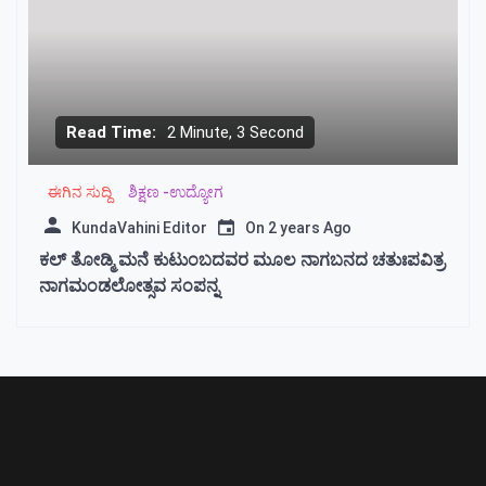
Read Time:
2 Minute, 3 Second
ಈಗಿನ ಸುದ್ದಿ
ಶಿಕ್ಷಣ -ಉದ್ಯೋಗ
KundaVahini Editor
On
2 years Ago
ಕಲ್ ತೋಡ್ಮಿ ಮನೆ ಕುಟುಂಬದವರ ಮೂಲ ನಾಗಬನದ ಚತುಃಪವಿತ್ರ
ನಾಗಮಂಡಲೋತ್ಸವ ಸಂಪನ್ನ