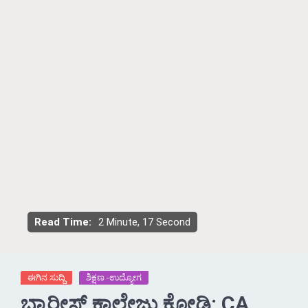
Read Time:
2 Minute, 17 Second
ಈಗಿನ ಸುದ್ದಿ
ಶಿಕ್ಷಣ -ಉದ್ಯೋಗ
ಬ್ಯಾರೀಸ್ ಕಾಲೇಜು ಕೋಡಿ: CA