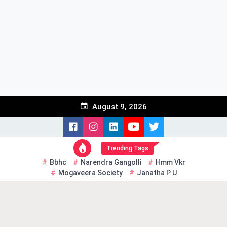
Skip
to
content
August 9, 2026
Trending Tags
Bbhc
Narendra Gangolli
Hmm Vkr
Mogaveera Society
Janatha P U