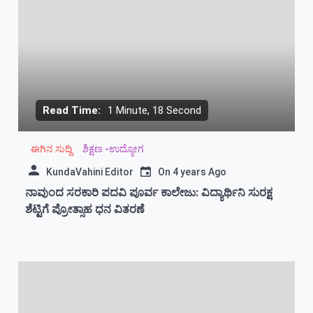
Read Time:
1 Minute, 18 Second
ಈಗಿನ ಸುದ್ದಿ
ಶಿಕ್ಷಣ -ಉದ್ಯೋಗ
KundaVahini Editor
On
4 years Ago
ನಾವುಂದ ಸರಕಾರಿ ಪದವಿ ಪೂರ್ವ ಕಾಲೇಜು: ವಿದ್ಯಾರ್ಥಿನಿ ಸುರಕ್ಷ
ಶೆಟ್ಟಿಗೆ ಪ್ರೋತ್ಸಾಹ ಧನ ವಿತರಣೆ