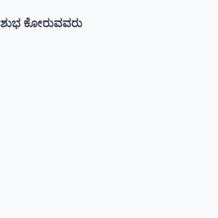
ಶುಭ ಕೋರುವವರು