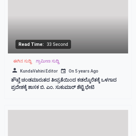
Read Time:
33 Second
ಈಗಿನ ಸುದ್ದಿ
ಗ್ರಾಮೀಣ ಸುದ್ದಿ
KundaVahini Editor
On
5 years Ago
ತೌಖ್ತೆ ಚಂಡಮಾರುತದ ತೀವ್ರತೆಯಿಂದ ಕಡಲ್ಕೊರೆತಕ್ಕೆ ಒಳಗಾದ
ಪ್ರದೇಶಕ್ಕೆ ಶಾಸಕ ಬಿ. ಎಂ. ಸುಕುಮಾರ್ ಶೆಟ್ಟಿ ಭೇಟಿ