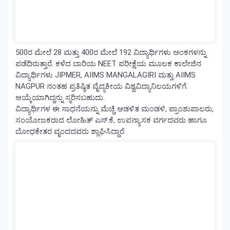
500ರ ಮೇಲೆ 28 ಮತ್ತು 400ರ ಮೇಲೆ 192 ವಿದ್ಯಾರ್ಥಿಗಳು ಅಂಕಗಳನ್ನು
ಪಡೆದಿರುತ್ತಾರೆ. ಕಳೆದ ಬಾರಿಯ NEET ಪರೀಕ್ಷೆಯ ಮೂಲಕ ಕಾಲೇಜಿನ
ವಿದ್ಯಾರ್ಥಿಗಳು JIPMER, AIIMS MANGALAGIRI ಮತ್ತು AIIMS
NAGPUR ನಂತಹ ಪ್ರತಿಷ್ಠಿತ ವೈದ್ಯಕೀಯ ವಿಶ್ವವಿದ್ಯಾನಿಲಯಗಳಿಗೆ
ಆಯ್ಕೆಯಾಗಿದ್ದನ್ನು ಸ್ಮರಿಸಬಹುದು.
ವಿದ್ಯಾರ್ಥಿಗಳ ಈ ಸಾಧನೆಯನ್ನು ಮೆಚ್ಚಿ ಆಡಳಿತ ಮಂಡಳಿ, ಪ್ರಾಂಶುಪಾಲರು,
ಸಂಯೋಜಕರಾದ ಲೋಹಿತ್‌ ಎಸ್.ಕೆ, ಉಪನ್ಯಾಸಕ ವರ್ಗದವರು ಹಾಗೂ
ಬೋಧಕೇತರ ವೃಂದದವರು ಶ್ಲಾಘಿಸಿದ್ದಾರೆ.