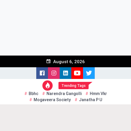
Skip
to
content
August 6, 2026
Trending Tags
Bbhc
Narendra Gangolli
Hmm Vkr
Mogaveera Society
Janatha P U