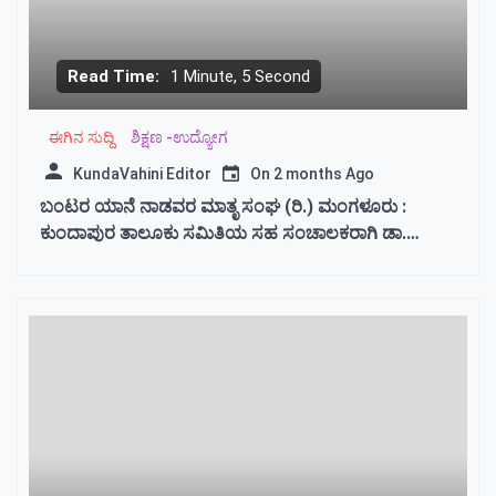
Read Time:
1 Minute, 5 Second
ಈಗಿನ ಸುದ್ದಿ
ಶಿಕ್ಷಣ -ಉದ್ಯೋಗ
KundaVahini Editor
On
2 months Ago
ಬಂಟರ ಯಾನೆ ನಾಡವರ ಮಾತೃ ಸಂಘ (ರಿ.) ಮಂಗಳೂರು :
ಕುಂದಾಪುರ ತಾಲೂಕು ಸಮಿತಿಯ ಸಹ ಸಂಚಾಲಕರಾಗಿ ಡಾ.
ಅಂಪಾರು ನಿತ್ಯಾನಂದ ಶೆಟ್ಟಿ ಆಯ್ಕೆ