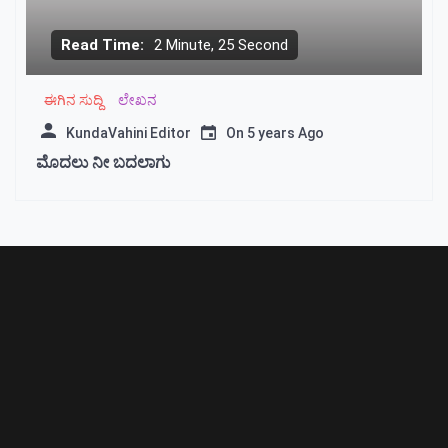
Read Time:
2 Minute, 25 Second
ಈಗಿನ ಸುದ್ದಿ
ಲೇಖನ
KundaVahini Editor
On
5 years Ago
ಮೊದಲು ನೀ ಬದಲಾಗು