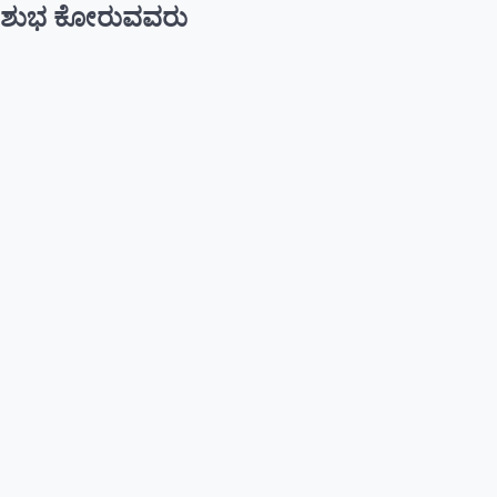
ಶುಭ ಕೋರುವವರು