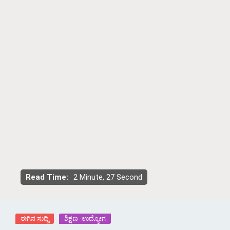
Read Time:
2 Minute, 27 Second
ಈಗಿನ ಸುದ್ದಿ
ಶಿಕ್ಷಣ -ಉದ್ಯೋಗ