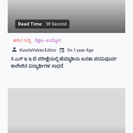
Read Time:
59 Second
ಈಗಿನ ಸುದ್ದಿ
ಶಿಕ್ಷಣ -ಉದ್ಯೋಗ
KundaVahini Editor
On
1 year Ago
ಸಿ ಎಸ್ ಇ ಇ ಟಿ ಪರೀಕ್ಷೆಯಲ್ಲಿ ಹೆಮ್ಮಾಡಿಯ ಜನತಾ ಪದವಿಪೂರ್ವ
ಕಾಲೇಜಿನ ವಿದ್ಯಾರ್ಥಿಗಳ ಸಾಧನೆ