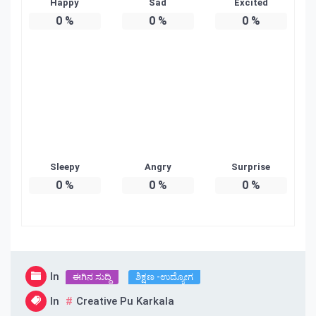
Happy
Sad
Excited
0
%
0
%
0
%
Sleepy
Angry
Surprise
0
%
0
%
0
%
In
ಈಗಿನ ಸುದ್ದಿ
ಶಿಕ್ಷಣ -ಉದ್ಯೋಗ
In
Creative Pu Karkala