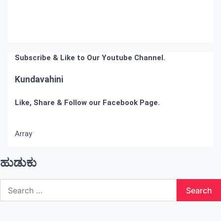
Subscribe & Like to Our Youtube Channel.
Kundavahini
Like, Share & Follow our Facebook Page.
Array
ಹುಡುಕು
Search
for: