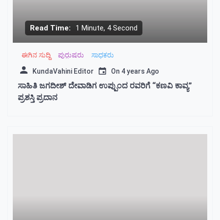
Read Time:
1 Minute, 4 Second
ಈಗಿನ ಸುದ್ದಿ
ಪುರು಼ಷರು
ಸಾಧಕರು
KundaVahini Editor
On
4 years Ago
ಸಾಹಿತಿ ಜಗದೀಶ್ ದೇವಾಡಿಗ ಉಪ್ಪುಂದ ರವರಿಗೆ “ಕಣವಿ ಕಾವ್ಯ”
ಪ್ರಶಸ್ತಿ ಪ್ರದಾನ