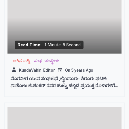
Read Time:
1 Minute, 8 Second
ಈಗಿನ ಸುದ್ದಿ
ಸಂಘ -ಸಂಸ್ಥೆಗಳು
KundaVahini Editor
On
5 years Ago
ಮೊಗವೀರ ಯುವ ಸಂಘಟನೆ ,ಬೈಂದೂರು- ಶಿರೂರು ಘಟಕ:
ನಾಡೋಜ ಜಿ.ಶಂಕರ್ ರವರ ಹುಟ್ಟು ಹಬ್ಬದ ಪ್ರಯುಕ್ತ ರೋಗಿಗಳಿಗೆ
ಹಣ್ಣು ಹಂಪಲು ವಿತರಣೆ