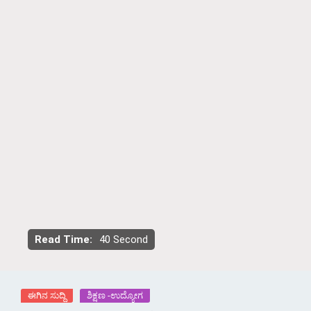
Read Time:
40 Second
ಈಗಿನ ಸುದ್ದಿ
ಶಿಕ್ಷಣ -ಉದ್ಯೋಗ