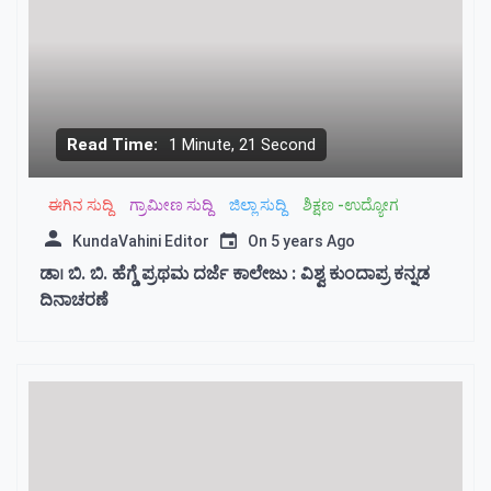
Read Time:
1 Minute, 21 Second
ಈಗಿನ ಸುದ್ದಿ
ಗ್ರಾಮೀಣ ಸುದ್ದಿ
ಜಿಲ್ಲಾ ಸುದ್ದಿ
ಶಿಕ್ಷಣ -ಉದ್ಯೋಗ
KundaVahini Editor
On
5 years Ago
ಡಾ। ಬಿ. ಬಿ. ಹೆಗ್ಡೆ ಪ್ರಥಮ ದರ್ಜೆ ಕಾಲೇಜು : ವಿಶ್ವ ಕುಂದಾಪ್ರ ಕನ್ನಡ
ದಿನಾಚರಣೆ