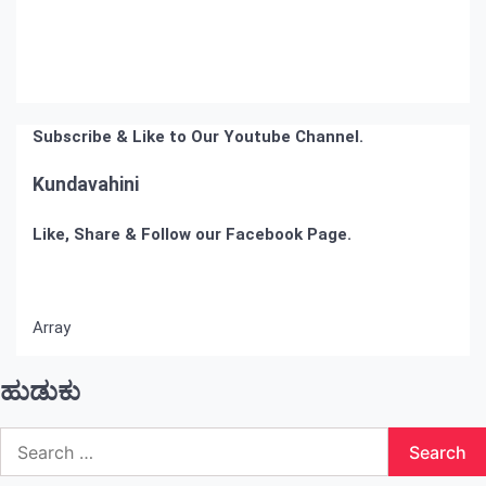
Subscribe & Like to Our Youtube Channel.
Kundavahini
Like, Share & Follow our Facebook Page.
Array
ಹುಡುಕು
Search
for: