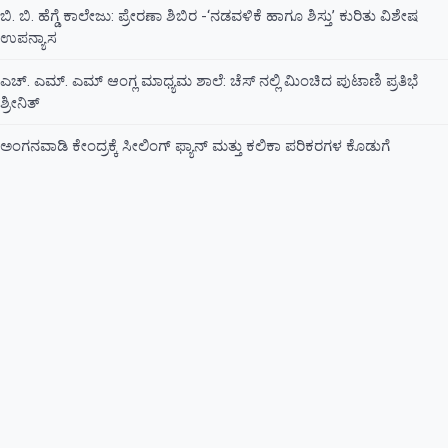
ಬಿ. ಬಿ. ಹೆಗ್ಡೆ ಕಾಲೇಜು: ಪ್ರೇರಣಾ ಶಿಬಿರ -‘ನಡವಳಿಕೆ ಹಾಗೂ ಶಿಸ್ತು’ ಕುರಿತು ವಿಶೇಷ
ಉಪನ್ಯಾಸ
ಎಚ್. ಎಮ್. ಎಮ್ ಆಂಗ್ಲ ಮಾಧ್ಯಮ ಶಾಲೆ: ಚೆಸ್ ನಲ್ಲಿ ಮಿಂಚಿದ ಪುಟಾಣಿ ಪ್ರತಿಭೆ
ಶ್ರೀನಿತ್
ಅಂಗನವಾಡಿ ಕೇಂದ್ರಕ್ಕೆ ಸೀಲಿಂಗ್ ಫ್ಯಾನ್ ಮತ್ತು ಕಲಿಕಾ ಪರಿಕರಗಳ ಕೊಡುಗೆ