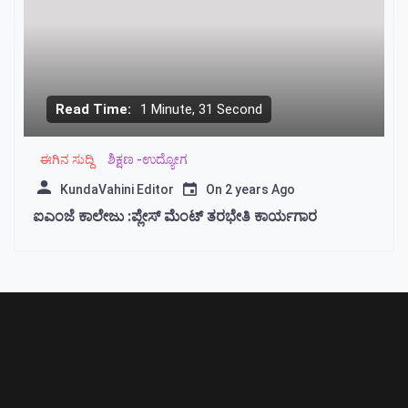
Read Time:
1 Minute, 31 Second
ಈಗಿನ ಸುದ್ದಿ
ಶಿಕ್ಷಣ -ಉದ್ಯೋಗ
KundaVahini Editor
On
2 years Ago
ಐಎಂಜೆ ಕಾಲೇಜು :ಪ್ಲೇಸ್ ಮೆಂಟ್ ತರಭೇತಿ ಕಾರ್ಯಗಾರ