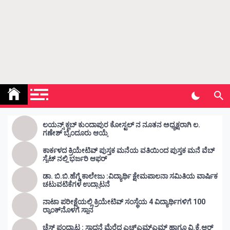
Kunda Vahini – ಕುಂದ ವಾಹಿನಿ
www.kundavahini.com
ಲಯನ್ಸ್ ಕ್ಲಬ್ ಕುಂದಾಪುರ ಕೋಸ್ಟಲ್ ನ ನೂತನ ಅಧ್ಯಕ್ಷರಾಗಿ ಲ.
ಗಣೇಶ್ ಬೈಂದೂರು ಆಯ್ಕೆ
ಕಾರ್ಕಳದ ಕ್ರಿಯೇಟಿವ್ ಪುಸ್ತಕ ಮನೆಯ ವತಿಯಿಂದ ಪುಸ್ತಕ ಮನೆ ವೆಬ್
ಸೈಟ್ ನಲ್ಲಿ ಭರ್ಜರಿ ಆಫರ್
ಡಾ. ಬಿ.ಬಿ.ಹೆಗ್ಡೆ ಕಾಲೇಜು :ವಿದ್ಯಾರ್ಥಿ ಕ್ಷೇಮಪಾಲನಾ ಸಮಿತಿಯ ವಾರ್ಷಿಕ
ಚಟುವಟಿಕೆಗಳ ಉದ್ಘಾಟನೆ
ನಾಟಾ ಪರೀಕ್ಷೆಯಲ್ಲಿ ಕ್ರಿಯೇಟಿವ್ ಸಂಸ್ಥೆಯ 4 ವಿದ್ಯಾರ್ಥಿಗಳಿಗೆ 100
ರ‍್ಯಾಂಕ್‌ನೊಳಗೆ ಸ್ಥಾನ
ಚೆಸ್ ಪಂದ್ಯಾಟ : ಸಾಧನೆ ಮೆರೆದ ಎಚ್ಎಮ್ಎಮ್ ಹಾಗೂ ವಿ.ಕೆ.ಆರ್