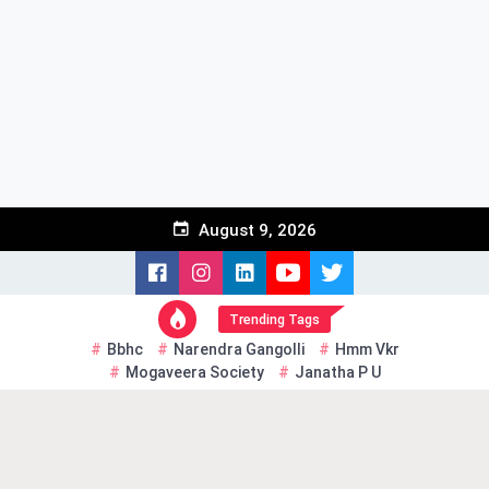
Skip
to
content
August 9, 2026
Trending Tags
Bbhc
Narendra Gangolli
Hmm Vkr
Mogaveera Society
Janatha P U