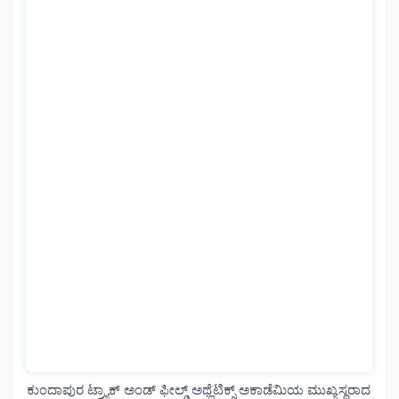
ಕುಂದಾಪುರ ಟ್ರ್ಯಾಕ್ ಅಂಡ್ ಫೀಲ್ಡ್ ಅಥ್ಲೆಟಿಕ್ಸ್ ಅಕಾಡೆಮಿಯ ಮುಖ್ಯಸ್ಥರಾದ