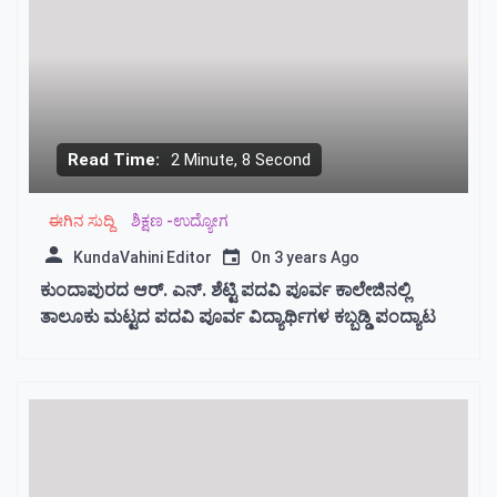
Read Time:
2 Minute, 8 Second
ಈಗಿನ ಸುದ್ದಿ
ಶಿಕ್ಷಣ -ಉದ್ಯೋಗ
KundaVahini Editor
On
3 years Ago
ಕುಂದಾಪುರದ ಆರ್. ಎನ್. ಶೆಟ್ಟಿ‌ ಪದವಿ ಪೂರ್ವ ಕಾಲೇಜಿನಲ್ಲಿ
ತಾಲೂಕು ಮಟ್ಟದ ಪದವಿ ಪೂರ್ವ ವಿದ್ಯಾರ್ಥಿಗಳ ಕಬ್ಬಡ್ಡಿ ಪಂದ್ಯಾಟ