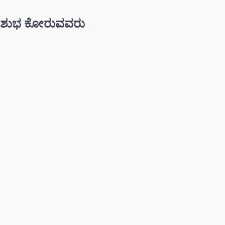
ಶುಭ ಕೋರುವವರು