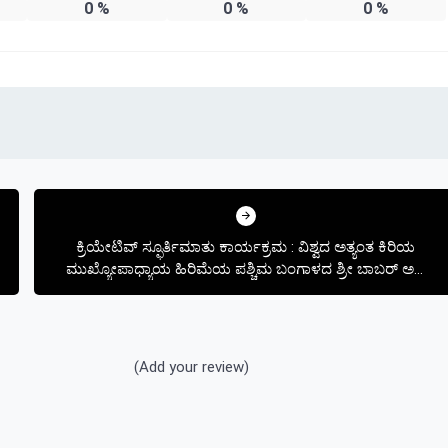
0
%
0
%
0
%
ಕ್ರಿಯೇಟಿವ್ ಸ್ಫೂರ್ತಿಮಾತು ಕಾರ್ಯಕ್ರಮ : ವಿಶ್ವದ ಅತ್ಯಂತ ಕಿರಿಯ
ಮುಖ್ಯೋಪಾಧ್ಯಾಯ ಹಿರಿಮೆಯ ಪಶ್ಚಿಮ ಬಂಗಾಳದ ಶ್ರೀ ಬಾಬರ್ ಅಲಿ
ಭಾಗಿ
(Add your review)