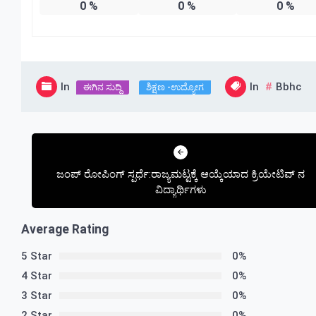
0
%
0
%
0
%
In
In
Bbhc
ಈಗಿನ ಸುದ್ದಿ
ಶಿಕ್ಷಣ -ಉದ್ಯೋಗ
Post
navigation
ಜಂಪ್ ರೋಪಿಂಗ್ ಸ್ಪರ್ಧೆ:ರಾಜ್ಯಮಟ್ಟಕ್ಕೆ ಆಯ್ಕೆಯಾದ ಕ್ರಿಯೇಟಿವ್ ನ
ವಿದ್ಯಾರ್ಥಿಗಳು
Average Rating
5 Star
0%
4 Star
0%
3 Star
0%
2 Star
0%