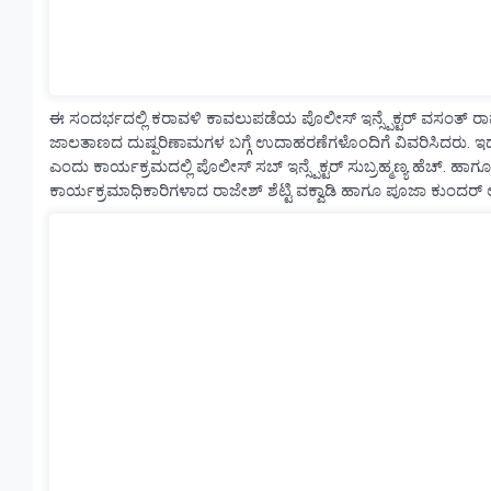
ಈ ಸಂದರ್ಭದಲ್ಲಿ ಕರಾವಳಿ ಕಾವಲುಪಡೆಯ ಪೊಲೀಸ್ ಇನ್ಸ್ಪೆಕ್ಟರ್ ವಸಂತ್ 
ಜಾಲತಾಣದ ದುಷ್ಪರಿಣಾಮಗಳ ಬಗ್ಗೆ ಉದಾಹರಣೆಗಳೊಂದಿಗೆ ವಿವರಿಸಿದರು. ಇದ
ಎಂದು ಕಾರ್ಯಕ್ರಮದಲ್ಲಿ ಪೊಲೀಸ್ ಸಬ್ ಇನ್ಸ್ಪೆಕ್ಟರ್ ಸುಬ್ರಹ್ಮಣ್ಯ ಹೆಚ್. ಹ
ಕಾರ್ಯಕ್ರಮಾಧಿಕಾರಿಗಳಾದ ರಾಜೇಶ್ ಶೆಟ್ಟಿ ವಕ್ವಾಡಿ ಹಾಗೂ ಪೂಜಾ ಕುಂದರ್ ಉಪ