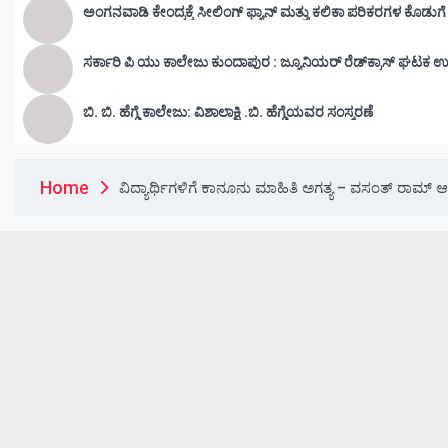
ಅಂಗನವಾಡಿ ಕೇಂದ್ರಕ್ಕೆ ಸೀಲಿಂಗ್ ಫ್ಯಾನ್ ಮತ್ತು ಕಲಿಕಾ ಪರಿಕರಗಳ ಕೊಡುಗ
ಸರ್ಕಾರಿ ಪಿ ಯು ಕಾಲೇಜು ಕುಂದಾಪುರ : ಜ್ಯೂನಿಯರ್‌ ರೆಡ್‌ಕ್ರಾಸ್‌ ಘಟಕ ಉ
ಬಿ. ಬಿ. ಹೆಗ್ಡೆ ಕಾಲೇಜು: ವಿಶಾಲಾಕ್ಷಿ .ಬಿ. ಹೆಗ್ಡೆಯವರ ಸಂಸ್ಮರಣೆ
Home
ವಿದ್ಯಾರ್ಥಿಗಳಿಗೆ ಕಾನೂನು ಮಾಹಿತಿ ಅಗತ್ಯ – ವಸಂತ್ ರಾಮ್