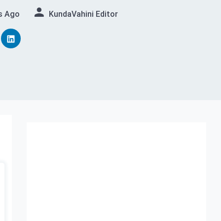
s Ago
KundaVahini Editor