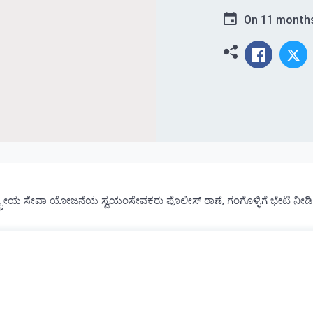
On
11 month
ಿನ ರಾಷ್ಟ್ರೀಯ ಸೇವಾ ಯೋಜನೆಯ ಸ್ವಯಂಸೇವಕರು ಪೊಲೀಸ್ ಠಾಣೆ, ಗಂಗೊಳ್ಳಿಗೆ ಭೇಟಿ ನೀಡಿ