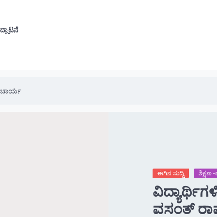
ೆ
ದ್ಘಾಟನೆ
 ಆಚಾರ್ಯ
ಈಗಿನ ಸುದ್ದಿ
ಶಿಕ್ಷಣ
ವಿದ್ಯಾರ್ಥಿ
ವಸಂ