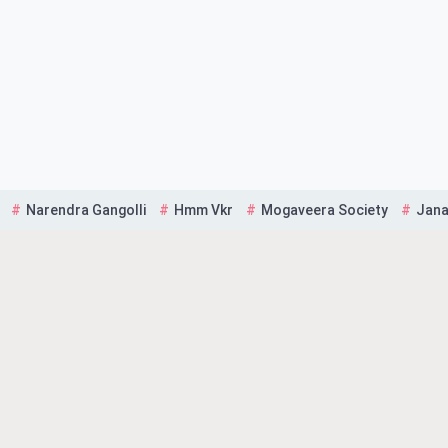
Narendra Gangolli
Hmm Vkr
Mogaveera Society
Jana