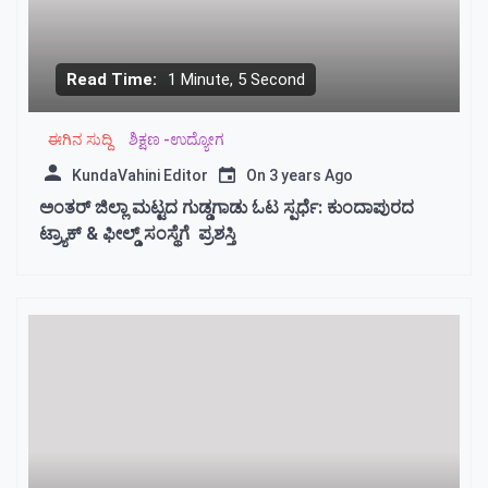
Read Time:
1 Minute, 5 Second
ಈಗಿನ ಸುದ್ದಿ
ಶಿಕ್ಷಣ -ಉದ್ಯೋಗ
KundaVahini Editor
On
3 years Ago
ಅಂತರ್ ಜಿಲ್ಲಾ ಮಟ್ಟದ ಗುಡ್ಡಗಾಡು ಓಟ ಸ್ಪರ್ಧೆ: ಕುಂದಾಪುರದ
ಟ್ರ್ಯಾಕ್ & ಫೀಲ್ಡ್ ಸಂಸ್ಥೆಗೆ ಪ್ರಶಸ್ತಿ