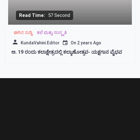
Read Time:
57 Second
ಈಗಿನ ಸುದ್ದಿ
ಕಲೆ ಮತ್ತು ಸಂಸ್ಕೃತಿ
KundaVahini Editor
On
2 years Ago
ಅ. 19 ರಂದು ಕಲಾಕ್ಷೇತ್ರದಲ್ಲಿ ಕಲ್ಯಾಣೋತ್ಸವ- ಯಕ್ಷಗಾನ ವೈಭವ