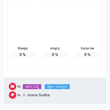
Sleepy
Angry
Surprise
0
%
0
%
0
%
In
ಈಗಿನ ಸುದ್ದಿ
ಶಿಕ್ಷಣ -ಉದ್ಯೋಗ
In
Jnana Sudha