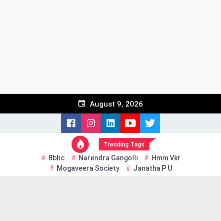
Skip
to
content
August 9, 2026
Trending Tags
Bbhc
Narendra Gangolli
Hmm Vkr
Mogaveera Society
Janatha P U