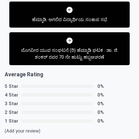
Post
navigation
ಹೆಮ್ಮಾಡಿ: ಅಗಲಿದ ವಿದ್ಯಾರ್ಥಿಯ ಸಂತಾಪ ಸಭೆ
ಮೊಗವೀರ ಯುವ ಸಂಘಟನೆ (ರಿ) ಹೆಮ್ಮಾಡಿ ಘಟಕ : ಡಾ. ಜಿ.
ಶಂಕರ್ ರವರ 70 ನೇ ಹುಟ್ಟು ಹಬ್ಬಆಚರಣೆ
Average Rating
5 Star
0%
4 Star
0%
3 Star
0%
2 Star
0%
1 Star
0%
(Add your review)