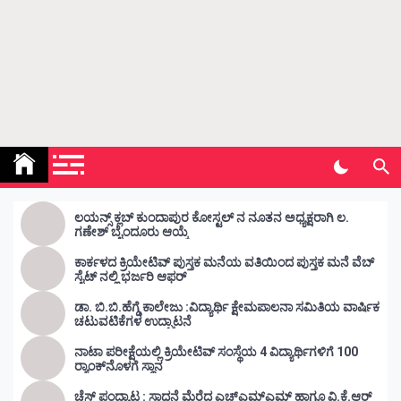
Kunda Vahini – ಕುಂದ ವಾಹಿನಿ
www.kundavahini.com
ಲಯನ್ಸ್ ಕ್ಲಬ್ ಕುಂದಾಪುರ ಕೋಸ್ಟಲ್ ನ ನೂತನ ಅಧ್ಯಕ್ಷರಾಗಿ ಲ.
ಗಣೇಶ್ ಬೈಂದೂರು ಆಯ್ಕೆ
ಕಾರ್ಕಳದ ಕ್ರಿಯೇಟಿವ್ ಪುಸ್ತಕ ಮನೆಯ ವತಿಯಿಂದ ಪುಸ್ತಕ ಮನೆ ವೆಬ್
ಸೈಟ್ ನಲ್ಲಿ ಭರ್ಜರಿ ಆಫರ್
ಡಾ. ಬಿ.ಬಿ.ಹೆಗ್ಡೆ ಕಾಲೇಜು :ವಿದ್ಯಾರ್ಥಿ ಕ್ಷೇಮಪಾಲನಾ ಸಮಿತಿಯ ವಾರ್ಷಿಕ
ಚಟುವಟಿಕೆಗಳ ಉದ್ಘಾಟನೆ
ನಾಟಾ ಪರೀಕ್ಷೆಯಲ್ಲಿ ಕ್ರಿಯೇಟಿವ್ ಸಂಸ್ಥೆಯ 4 ವಿದ್ಯಾರ್ಥಿಗಳಿಗೆ 100
ರ‍್ಯಾಂಕ್‌ನೊಳಗೆ ಸ್ಥಾನ
ಚೆಸ್ ಪಂದ್ಯಾಟ : ಸಾಧನೆ ಮೆರೆದ ಎಚ್ಎಮ್ಎಮ್ ಹಾಗೂ ವಿ.ಕೆ.ಆರ್