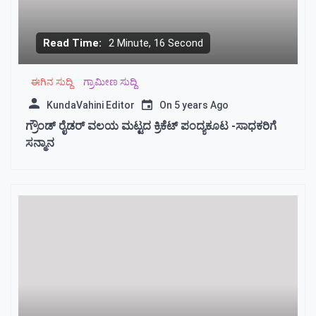
Read Time:
2 Minute, 16 Second
ಈಗಿನ ಸುದ್ದಿ
ಗ್ರಾಮೀಣ ಸುದ್ದಿ
KundaVahini Editor
On
5 years Ago
ಗ್ರೌಂಡ್ ರೈಡರ್ ವಲಯ ಮಟ್ಟದ ಕ್ರಿಕೆಟ್ ಪಂದ್ಯಕೂಟ -ಸಾಧಕರಿಗೆ
ಸನ್ಮಾನ