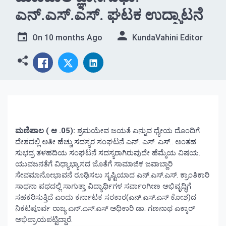
ಎನ್.ಎಸ್.ಎಸ್. ಘಟಕ ಉದ್ಘಾಟನೆ
On
10 months Ago
KundaVahini Editor
ಮಣಿಪಾಲ ( ಆ .05):
ಶ್ರಮಯೇವ ಜಯತೆ ಎನ್ನುವ ಧ್ಯೇಯ ದೊಂದಿಗೆ
ದೇಶದಲ್ಲಿ ಅತೀ ಹೆಚ್ಚು ಸದಸ್ಯರ ಸಂಘಟನೆ ಎನ್. ಎಸ್. ಎಸ್.. ಅಂತಹ
ಸುಭದ್ರ ತಳಹದಿಯ ಸಂಘಟನೆ ಸದಸ್ಯರಾಗಿರುವುದೇ ಹೆಮ್ಮೆಯ ವಿಷಯ.
ಯುವಜನತೆಗೆ ವಿಧ್ಯಾಭ್ಯಾಸದ ಜೊತೆಗೆ ಸಾಮಾಜಿಕ ಜವಾಬ್ದಾರಿ
ಸೇವಮಾನೋಭಾವನೆ ರೂಢಿಸಲು ಸೃಷ್ಟಿಯಾದ ಎನ್.ಎಸ್.ಎಸ್. ಕ್ರಾಂತಿಕಾರಿ
ಸಾಧನಾ ಪಥದಲ್ಲಿ ಸಾಗುತ್ತಾ ವಿದ್ಯಾರ್ಥಿಗಳ ಸರ್ವಾಂಗೀಣ ಅಭಿವೃದ್ಧಿಗೆ
ಸಹಕರಿಸುತ್ತಿದೆ ಎಂದು ಕರ್ನಾಟಕ ಸರಕಾರ(ಎನ್.ಎಸ್.ಎಸ್ ಕೋಶ)ದ
ನಿಕಟಪೂರ್ವ ರಾಜ್ಯ ಎನ್.ಎಸ್.ಎಸ್ ಅಧಿಕಾರಿ ಡಾ. ಗಣನಾಥ ಎಕ್ಕಾರ್
ಅಭಿಪ್ರಾಯಪಟ್ಟಿದ್ದಾರೆ.