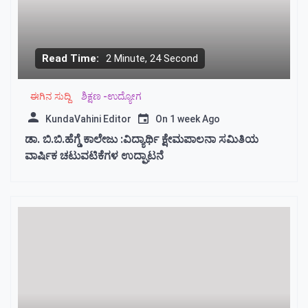
Read Time:
2 Minute, 24 Second
ಈಗಿನ ಸುದ್ದಿ
ಶಿಕ್ಷಣ -ಉದ್ಯೋಗ
KundaVahini Editor
On
1 week Ago
ಡಾ. ಬಿ.ಬಿ.ಹೆಗ್ಡೆ ಕಾಲೇಜು :ವಿದ್ಯಾರ್ಥಿ ಕ್ಷೇಮಪಾಲನಾ ಸಮಿತಿಯ
ವಾರ್ಷಿಕ ಚಟುವಟಿಕೆಗಳ ಉದ್ಘಾಟನೆ