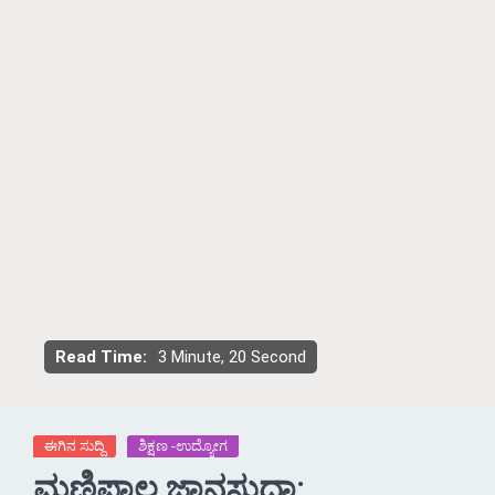
Read Time:
3 Minute, 20 Second
ಈಗಿನ ಸುದ್ದಿ
ಶಿಕ್ಷಣ -ಉದ್ಯೋಗ
ಮಣಿಪಾಲ ಜ್ಞಾನಸುಧಾ: