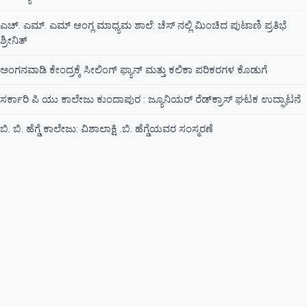
ಎಚ್. ಎಮ್. ಎಮ್ ಆಂಗ್ಲ ಮಾಧ್ಯಮ ಶಾಲೆ: ಚೆಸ್ ನಲ್ಲಿ ಮಿಂಚಿದ ಪುಟಾಣಿ ಪ್ರತಿಭೆ
ಶ್ರೀನಿತ್
ಅಂಗನವಾಡಿ ಕೇಂದ್ರಕ್ಕೆ ಸೀಲಿಂಗ್ ಫ್ಯಾನ್ ಮತ್ತು ಕಲಿಕಾ ಪರಿಕರಗಳ ಕೊಡುಗೆ
ಸರ್ಕಾರಿ ಪಿ ಯು ಕಾಲೇಜು ಕುಂದಾಪುರ : ಜ್ಯೂನಿಯರ್‌ ರೆಡ್‌ಕ್ರಾಸ್‌ ಘಟಕ ಉದ್ಘಾಟನೆ
ಬಿ. ಬಿ. ಹೆಗ್ಡೆ ಕಾಲೇಜು: ವಿಶಾಲಾಕ್ಷಿ .ಬಿ. ಹೆಗ್ಡೆಯವರ ಸಂಸ್ಮರಣೆ