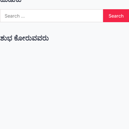
Search
for:
ಶುಭ ಕೋರುವವರು