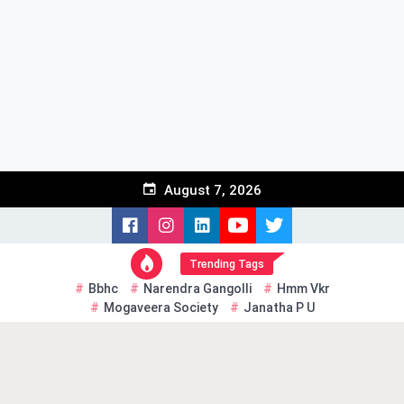
Skip
to
content
August 7, 2026
Trending Tags
Bbhc
Narendra Gangolli
Hmm Vkr
Mogaveera Society
Janatha P U