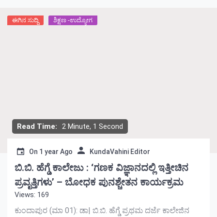
ಈಗಿನ ಸುದ್ದಿ
ಶಿಕ್ಷಣ -ಉದ್ಯೋಗ
Read Time:
2 Minute, 1 Second
On
1 year Ago
KundaVahini Editor
ಬಿ.ಬಿ. ಹೆಗ್ಡೆ ಕಾಲೇಜು : ‘ಗಣಕ ವಿಜ್ಞಾನದಲ್ಲಿ ಇತ್ತೀಚಿನ
ಪ್ರವೃತ್ತಿಗಳು’ – ಬೋಧಕ ಪುನಶ್ಚೇತನ ಕಾರ್ಯಕ್ರಮ
Views: 169
ಕುಂದಾಪುರ (ಮಾ 01): ಡಾ| ಬಿ.ಬಿ. ಹೆಗ್ಡೆ ಪ್ರಥಮ ದರ್ಜೆ ಕಾಲೇಜಿನ