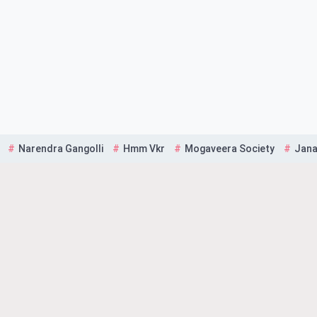
Narendra Gangolli
Hmm Vkr
Mogaveera Society
Jana