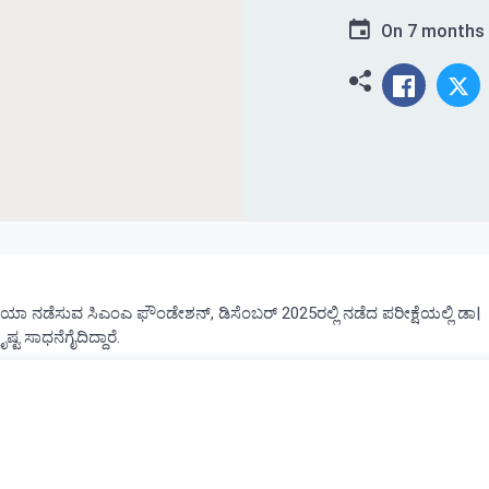
On
7 months
ಡಿಯಾ ನಡೆಸುವ ಸಿಎಂಎ ಫೌಂಡೇಶನ್, ಡಿಸೆಂಬರ್ 2025ರಲ್ಲಿ ನಡೆದ ಪರೀಕ್ಷೆಯಲ್ಲಿ ಡಾ|
ಷ್ಟ ಸಾಧನೆಗೈದಿದ್ದಾರೆ.