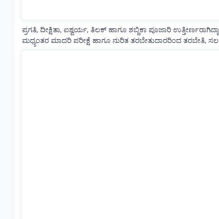
ಪ್ರಗತಿ, ದೀಕ್ಷಿತಾ, ಐಶ್ವರ್ಯ, ತಿಲಕ್ ಹಾಗೂ ಶಬ್ದಿಕಾ ಪೂಜಾರಿ ಉತ್ತೀರ್ಣರಾಗಿದ್ದ
ಮಧ್ಯಂತರ ಮಾದರಿ ಪರೀಕ್ಷೆ ಹಾಗೂ ನುರಿತ ತರಬೇತುದಾರರಿಂದ ತರಬೇತಿ, ಸಲಹೆ ಮ