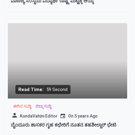
ವಾಣಿಜ್ಯ ಸಂಸ್ಥೆಯ ವಿದ್ಯಾರ್ಥಿ ರಾಷ್ಟ್ರ ಮಟ್ಟಕ್ಕೆ ಆಯ್ಕೆ
Read Time:
59 Second
ಈಗಿನ ಸುದ್ದಿ
ಜಿಲ್ಲಾ ಸುದ್ದಿ
KundaVahini Editor
On
5 years Ago
ಬೈಂದೂರು ಶಾಸಕರ ಗೃಹ ಕಛೇರಿಗೆ ನೂತನ ತಹಶೀಲ್ದಾರ್ ಭೇಟಿ