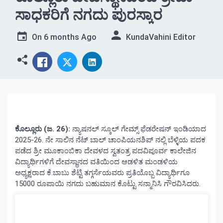
ಸಾಧಕರಿಗೆ ನಗದು ಪುರಸ್ಕಾರ
On
6 months Ago
KundaVahini Editor
ಕೊಲ್ಲೂರು (ಜ. 26):
ನ್ಯಾಷನಲ್ ಸ್ಕೂಲ್ ಗೇಮ್ಸ್ ಫೆಡರೇಷನ್ ಇಂಡಿಯಾದ
2025-26. ನೇ ಸಾಲಿನ ನೆಟ್ ಬಾಲ್ ಚಾಂಪಿಯನಶಿಪ್ ನಲ್ಲಿ ಬೆಳ್ಳಿಯ ಪದಕ
ಪಡೆದ ಶ್ರೀ ಮೂಕಾಂಬಿಕಾ ದೇವಳದ ಸ್ವತಂತ್ರ ಪದವಿಪೂರ್ವ ಕಾಲೇಜಿನ
ವಿದ್ಯಾರ್ಥಿಗಳಿಗೆ ದೇವಸ್ಥಾನದ ವತಿಯಿಂದ ಆಡಳಿತ ಮಂಡಳಿಯ
ಅಧ್ಯಕ್ಷರಾದ ಕೆ.ಬಾಬು ಶೆಟ್ಟಿ ತಗ್ಗರ್ಸೆಯವರು ಪ್ರತಿಯೊಬ್ಬ ವಿದ್ಯಾರ್ಥಿಗೂ
15000 ರೂಪಾಯಿ ನಗದು ಬಹುಮಾನ ಕೊಟ್ಟು ಸನ್ಮಾನಿಸಿ ಗೌರವಿಸಿದರು.