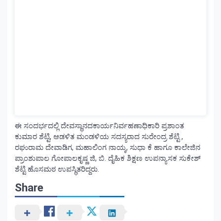
ಈ ಸಂದರ್ಭದಲ್ಲಿ ದೇವಸ್ಥಾನದಕಾರ್ಯನಿರ್ವಹಣಾಧಿಕಾರಿ ಪ್ರಶಾಂತ
ಕುಮಾರ ಶೆಟ್ಟಿ, ಆಡಳಿತ ಮಂಡಳಿಯ ಸದಸ್ಯರಾದ ಸುರೇಂದ್ರ ಶೆಟ್ಟಿ ,
ರಘುರಾಮ ದೇವಾಡಿಗ, ಮಹಾಲಿಂಗ ನಾಯ್ಕ, ಸುಧಾ ಕೆ ಹಾಗೂ ಕಾಲೇಜಿನ
ಪ್ರಾಂಶುಪಾಲ ಗೋಪಾಲಕೃಷ್ಣ ಜಿ, ಬಿ. ದೈಹಿಕ ಶಿಕ್ಷಣ ಉಪನ್ಯಾಸಕ ಸುಕೇಶ್
ಶೆಟ್ಟಿ ಹೊಸಮಠ ಉಪಸ್ಥಿತರಿದ್ದರು.
Share