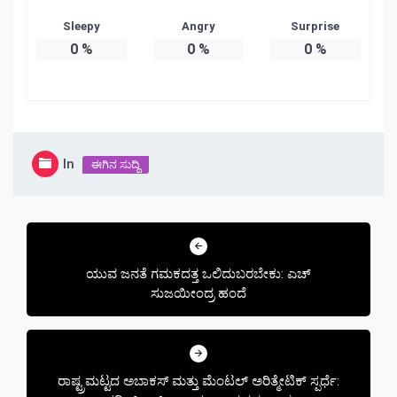
Sleepy
Angry
Surprise
0
%
0
%
0
%
In
ಈಗಿನ ಸುದ್ದಿ
Post
navigation
ಯುವ ಜನತೆ ಗಮಕದತ್ತ ಒಲಿದುಬರಬೇಕು: ಎಚ್
ಸುಜಯೀಂದ್ರ ಹಂದೆ
ರಾಷ್ಟ್ರಮಟ್ಟದ ಅಬಾಕಸ್ ಮತ್ತು ಮೆಂಟಲ್ ಅರಿತ್ಮೇಟಿಕ್ ಸ್ಪರ್ಧೆ: