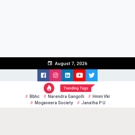
Skip
to
content
August 7, 2026
Trending Tags
Bbhc
Narendra Gangolli
Hmm Vkr
Mogaveera Society
Janatha P U