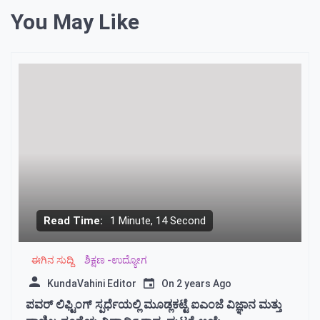
You May Like
Read Time:
1 Minute, 14 Second
ಈಗಿನ ಸುದ್ದಿ
ಶಿಕ್ಷಣ -ಉದ್ಯೋಗ
KundaVahini Editor
On
2 years Ago
ಪವರ್ ಲಿಫ್ಟಿಂಗ್ ಸ್ಪರ್ಧೆಯಲ್ಲಿ ಮೂಡ್ಲಕಟ್ಟೆ ಐಎಂಜೆ ವಿಜ್ಞಾನ ಮತ್ತು