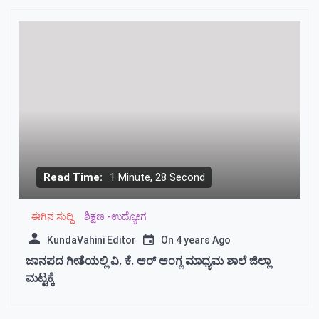
Read Time:
1 Minute, 28 Second
ಈಗಿನ ಸುದ್ದಿ
ಶಿಕ್ಷಣ -ಉದ್ಯೋಗ
KundaVahini Editor
On
4 years Ago
ಜಾನಪದ ಗೀತೆಯಲ್ಲಿ ವಿ. ಕೆ. ಆರ್ ಆಂಗ್ಲ ಮಾಧ್ಯಮ ಶಾಲೆ ಜಿಲ್ಲಾ
ಮಟ್ಟಕ್ಕೆ