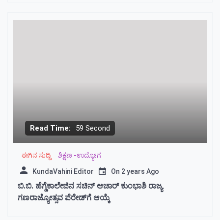
Read Time:
59 Second
ಈಗಿನ ಸುದ್ದಿ
ಶಿಕ್ಷಣ -ಉದ್ಯೋಗ
KundaVahini Editor
On
2 years Ago
ಬಿ.ಬಿ. ಹೆಗ್ಡೆಕಾಲೇಜಿನ ಸಚಿನ್ ಆಚಾರ್ ಕುಂಭಾಶಿ ರಾಜ್ಯ
ಗಣರಾಜ್ಯೋತ್ಸವ ಪೆರೇಡ್‌ಗೆ ಆಯ್ಕೆ