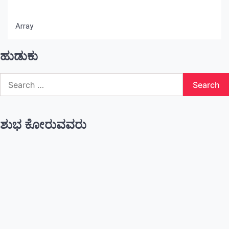
Array
ಹುಡುಕು
Search
for:
ಶುಭ ಕೋರುವವರು