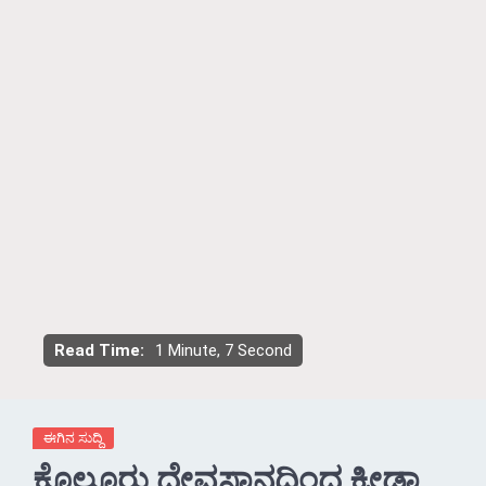
Read Time:
1 Minute, 7 Second
ಈಗಿನ ಸುದ್ದಿ
ಕೊಲ್ಲೂರು ದೇವಸ್ಥಾನದಿಂದ ಕ್ರೀಡಾ