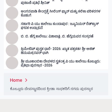
ಪುಟಾಣಿ ಪ್ರತಿಭೆ ಶ್ರೀನಿತ್
ಅಂಗನವಾಡಿ ಕೇಂದ್ರಕ್ಕೆ ಸೀಲಿಂಗ್ ಫ್ಯಾನ್ ಮತ್ತು ಕಲಿಕಾ ಪರಿಕರಗಳ
ಕೊಡುಗೆ
ಸರ್ಕಾರಿ ಪಿ ಯು ಕಾಲೇಜು ಕುಂದಾಪುರ : ಜ್ಯೂನಿಯರ್‌ ರೆಡ್‌ಕ್ರಾಸ್‌
ಘಟಕ ಉದ್ಘಾಟನೆ
ಬಿ. ಬಿ. ಹೆಗ್ಡೆ ಕಾಲೇಜು: ವಿಶಾಲಾಕ್ಷಿ .ಬಿ. ಹೆಗ್ಡೆಯವರ ಸಂಸ್ಮರಣೆ
ಕ್ರಿಯೇಟಿವ್ ಪುಸ್ತಕ ಧಾರೆ- 2026: ಖ್ಯಾತ ಪತ್ರಕರ್ತ ಶ್ರೀ ಅಜಿತ್
ಹನುಮಕ್ಕನವರ್ ಭಾಗಿ
ಶ್ರೀ ಮೂಕಾಂಬಿಕಾ ದೇವಳದ ಸ್ವತಂತ್ರ ಪಿ ಯು ಕಾಲೇಜು ಕೊಲ್ಲೂರು:
ಪ್ರತಿಭಾ ಪುರಸ್ಕಾರ -2026
Home
ಕೊಲ್ಲೂರು ದೇವಸ್ಥಾನದಿಂದ ಕ್ರೀಡಾ ಸಾಧಕರಿಗೆ ನಗದು ಪುರಸ್ಕಾರ