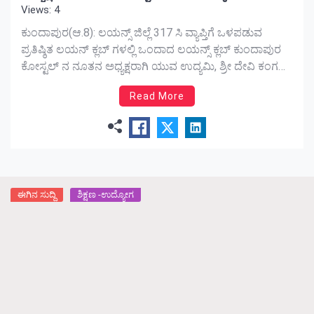
Views: 4
ಕುಂದಾಪುರ(ಆ.8): ಲಯನ್ಸ್ ಜಿಲ್ಲೆ 317 ಸಿ ವ್ಯಾಪ್ತಿಗೆ ಒಳಪಡುವ
ಪ್ರತಿಷ್ಠಿತ ಲಯನ್ ಕ್ಲಬ್ ಗಳಲ್ಲಿ ಒಂದಾದ ಲಯನ್ಸ್ ಕ್ಲಬ್ ಕುಂದಾಪುರ
ಕೋಸ್ಟಲ್ ನ ನೂತನ ಅಧ್ಯಕ್ಷರಾಗಿ ಯುವ ಉದ್ಯಮಿ, ಶ್ರೀ ದೇವಿ ಕಂಗನ್
ಸ್ಟೋರ್ ಹಾಗೂ ಶ್ರೀದೇವಿ ಸಿಲ್ವರ್ ನ ಮಾಲೀಕರು, ಕೋಸ್ಟಲ್ ಕ್ಲಬ್ ನ
Read More
ಸ್ಥಾಪಕ ಸದಸ್ಯರು ಆದ ಲ. ಗಣೇಶ್ ಬೈಂದೂರು ಸರ್ವಾನುಮತದಿಂದ
ಆಯ್ಕೆಯಾಗಿದ್ದಾರೆ. ಬೆಂಗಳೂರಿನ ಎಂ ಎಸ್ ರಾಮಯ್ಯ ಕಾಲೇಜಿನಲ್ಲಿ
ಎಂಬಿಎ ಪದವೀಧರರಾದ ಇವರು ದಿ. […]
ಈಗಿನ ಸುದ್ದಿ
ಶಿಕ್ಷಣ -ಉದ್ಯೋಗ