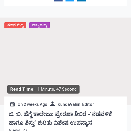
ಈಗಿನ ಸುದ್ದಿ
ರಾಜ್ಯ ಸುದ್ದಿ
Read Time:
1 Minute, 47 Second
On
2 weeks Ago
KundaVahini Editor
ಬಿ. ಬಿ. ಹೆಗ್ಡೆ ಕಾಲೇಜು: ಪ್ರೇರಣಾ ಶಿಬಿರ -‘ನಡವಳಿಕೆ
ಹಾಗೂ ಶಿಸ್ತು’ ಕುರಿತು ವಿಶೇಷ ಉಪನ್ಯಾಸ
Views: 27