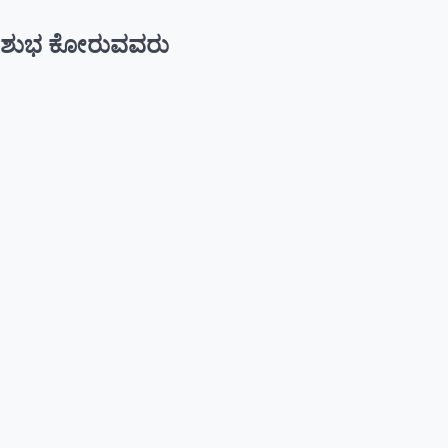
ಶುಭ ಕೋರುವವರು