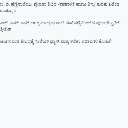
ಬಿ. ಬಿ. ಹೆಗ್ಡೆ ಕಾಲೇಜು: ಪ್ರೇರಣಾ ಶಿಬಿರ -‘ನಡವಳಿಕೆ ಹಾಗೂ ಶಿಸ್ತು’ ಕುರಿತು ವಿಶೇಷ
ಉಪನ್ಯಾಸ
ಎಚ್. ಎಮ್. ಎಮ್ ಆಂಗ್ಲ ಮಾಧ್ಯಮ ಶಾಲೆ: ಚೆಸ್ ನಲ್ಲಿ ಮಿಂಚಿದ ಪುಟಾಣಿ ಪ್ರತಿಭೆ
ಶ್ರೀನಿತ್
ಅಂಗನವಾಡಿ ಕೇಂದ್ರಕ್ಕೆ ಸೀಲಿಂಗ್ ಫ್ಯಾನ್ ಮತ್ತು ಕಲಿಕಾ ಪರಿಕರಗಳ ಕೊಡುಗೆ