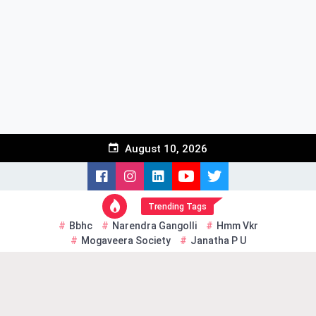
Skip
to
content
August 10, 2026
Trending Tags
Bbhc
Narendra Gangolli
Hmm Vkr
Mogaveera Society
Janatha P U