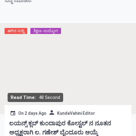
ಸುದ್ದಿ ಸಮಾಚಾರ
ಈಗಿನ ಸುದ್ದಿ
ಶಿಕ್ಷಣ -ಉದ್ಯೋಗ
Read Time:
48 Second
On
2 days Ago
KundaVahini Editor
ಲಯನ್ಸ್ ಕ್ಲಬ್ ಕುಂದಾಪುರ ಕೋಸ್ಟಲ್ ನ ನೂತನ
ಅಧ್ಯಕ್ಷರಾಗಿ ಲ. ಗಣೇಶ್ ಬೈಂದೂರು ಆಯ್ಕೆ