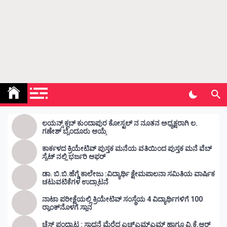
Kunda Vahini – ಕುಂದ ವಾಹಿನಿ
www.kundavahini.com
ಲಯನ್ಸ್ ಕ್ಲಬ್ ಕುಂದಾಪುರ ಕೋಸ್ಟಲ್ ನ ನೂತನ ಅಧ್ಯಕ್ಷರಾಗಿ ಲ.
ಗಣೇಶ್ ಬೈಂದೂರು ಆಯ್ಕೆ
ಕಾರ್ಕಳದ ಕ್ರಿಯೇಟಿವ್ ಪುಸ್ತಕ ಮನೆಯ ವತಿಯಿಂದ ಪುಸ್ತಕ ಮನೆ ವೆಬ್
ಸೈಟ್ ನಲ್ಲಿ ಭರ್ಜರಿ ಆಫರ್
ಡಾ. ಬಿ.ಬಿ.ಹೆಗ್ಡೆ ಕಾಲೇಜು :ವಿದ್ಯಾರ್ಥಿ ಕ್ಷೇಮಪಾಲನಾ ಸಮಿತಿಯ ವಾರ್ಷಿಕ
ಚಟುವಟಿಕೆಗಳ ಉದ್ಘಾಟನೆ
ನಾಟಾ ಪರೀಕ್ಷೆಯಲ್ಲಿ ಕ್ರಿಯೇಟಿವ್ ಸಂಸ್ಥೆಯ 4 ವಿದ್ಯಾರ್ಥಿಗಳಿಗೆ 100
ರ‍್ಯಾಂಕ್‌ನೊಳಗೆ ಸ್ಥಾನ
ಚೆಸ್ ಪಂದ್ಯಾಟ : ಸಾಧನೆ ಮೆರೆದ ಎಚ್ಎಮ್ಎಮ್ ಹಾಗೂ ವಿ.ಕೆ.ಆರ್