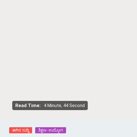
Read Time:
4 Minute, 44 Second
ಈಗಿನ ಸುದ್ದಿ
ಶಿಕ್ಷಣ -ಉದ್ಯೋಗ