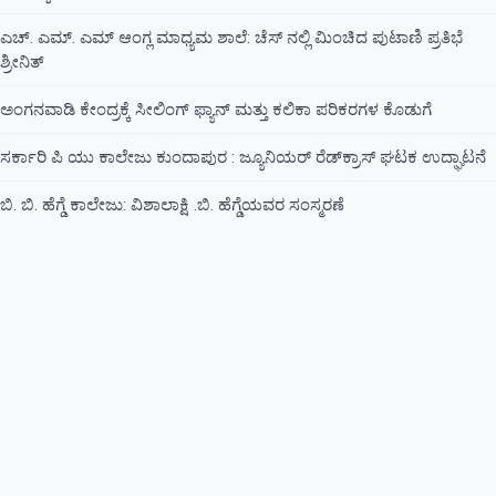
ಎಚ್. ಎಮ್. ಎಮ್ ಆಂಗ್ಲ ಮಾಧ್ಯಮ ಶಾಲೆ: ಚೆಸ್ ನಲ್ಲಿ ಮಿಂಚಿದ ಪುಟಾಣಿ ಪ್ರತಿಭೆ
ಶ್ರೀನಿತ್
ಅಂಗನವಾಡಿ ಕೇಂದ್ರಕ್ಕೆ ಸೀಲಿಂಗ್ ಫ್ಯಾನ್ ಮತ್ತು ಕಲಿಕಾ ಪರಿಕರಗಳ ಕೊಡುಗೆ
ಸರ್ಕಾರಿ ಪಿ ಯು ಕಾಲೇಜು ಕುಂದಾಪುರ : ಜ್ಯೂನಿಯರ್‌ ರೆಡ್‌ಕ್ರಾಸ್‌ ಘಟಕ ಉದ್ಘಾಟನೆ
ಬಿ. ಬಿ. ಹೆಗ್ಡೆ ಕಾಲೇಜು: ವಿಶಾಲಾಕ್ಷಿ .ಬಿ. ಹೆಗ್ಡೆಯವರ ಸಂಸ್ಮರಣೆ