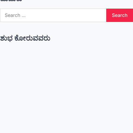
Search
for:
ಶುಭ ಕೋರುವವರು