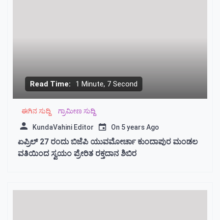
Read Time:
1 Minute, 7 Second
ಈಗಿನ ಸುದ್ದಿ
ಗ್ರಾಮೀಣ ಸುದ್ದಿ
KundaVahini Editor
On
5 years Ago
ಏಪ್ರಿಲ್ 27 ರಂದು ಬಿಜೆಪಿ ಯುವಮೋರ್ಚಾ ಕುಂದಾಪುರ ಮಂಡಲ
ವತಿಯಿಂದ ಸ್ವಯಂ ಪ್ರೇರಿತ ರಕ್ತದಾನ‌ ಶಿಬಿರ