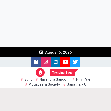
Skip
to
content
August 6, 2026
Trending Tags
Bbhc
Narendra Gangolli
Hmm Vkr
Mogaveera Society
Janatha P U