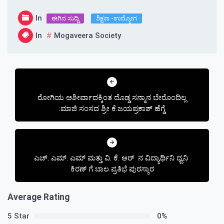
In
ಈಗಿನ ಸುದ್ದಿ
ಶಿಕ್ಷಣ -ಉದ್ಯೋಗ
In
Mogaveera Society
Post
navigation
ರೋಗಿಯ ಅಶೀರ್ವಾದಕ್ಕಿಂತ ದೊಡ್ಡ ‌ಸನ್ಮಾನ‌ ಬೇರೊಂದಿಲ್ಲ
:ಮಾಜಿ ಸಂಸದ ಶ್ರೀ ಕೆ.ಜಯಪ್ರಕಾಶ್ ಹೆಗ್ಡೆ
ಎಚ್. ಎಮ್. ಎಮ್ ಮತ್ತು ವಿ. ಕೆ. ಆರ್ ನ ವಿದ್ಯಾರ್ಥಿನಿ ಧ್ವನಿ
ಕಿರಣ್ ಗೆ ಬಾಲ ಪ್ರತಿಭೆ ಪುರಸ್ಕಾರ
Average Rating
5 Star
0%