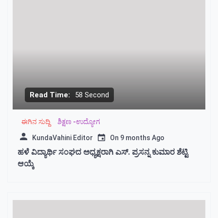
Read Time:
58 Second
ಈಗಿನ ಸುದ್ದಿ
ಶಿಕ್ಷಣ -ಉದ್ಯೋಗ
KundaVahini Editor
On
9 months Ago
ಹಳೆ ವಿದ್ಯಾರ್ಥಿ ಸಂಘದ ಅಧ್ಯಕ್ಷರಾಗಿ ಎಸ್. ಪ್ರಸನ್ನ ಕುಮಾರ ಶೆಟ್ಟಿ
ಆಯ್ಕೆ