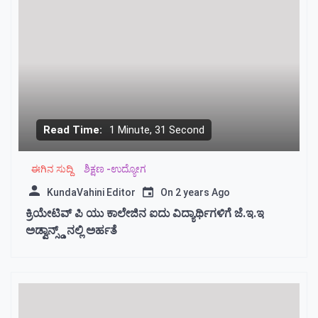
Read Time:
1 Minute, 31 Second
ಈಗಿನ ಸುದ್ದಿ
ಶಿಕ್ಷಣ -ಉದ್ಯೋಗ
KundaVahini Editor
On
2 years Ago
ಕ್ರಿಯೇಟಿವ್‌ ಪಿ ಯು ಕಾಲೇಜಿನ ಐದು ವಿದ್ಯಾರ್ಥಿಗಳಿಗೆ ಜೆ.ಇ.ಇ
ಅಡ್ವಾನ್ಸ್ಡ್‌ ನಲ್ಲಿ ಅರ್ಹತೆ