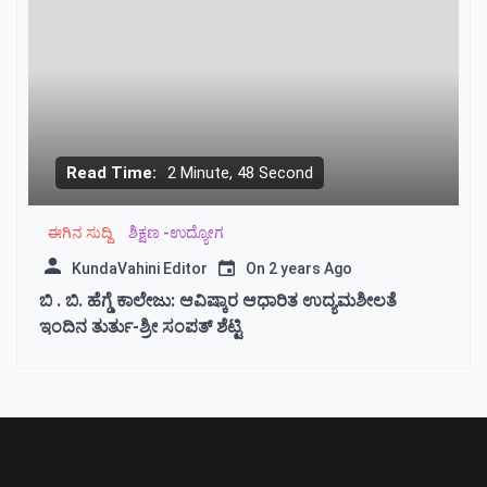
Read Time:
2 Minute, 48 Second
ಈಗಿನ ಸುದ್ದಿ
ಶಿಕ್ಷಣ -ಉದ್ಯೋಗ
KundaVahini Editor
On
2 years Ago
ಬಿ . ಬಿ. ಹೆಗ್ಡೆ ಕಾಲೇಜು: ಆವಿಷ್ಕಾರ ಆಧಾರಿತ ಉದ್ಯಮಶೀಲತೆ
ಇಂದಿನ ತುರ್ತು-ಶ್ರೀ ಸಂಪತ್ ಶೆಟ್ಟಿ