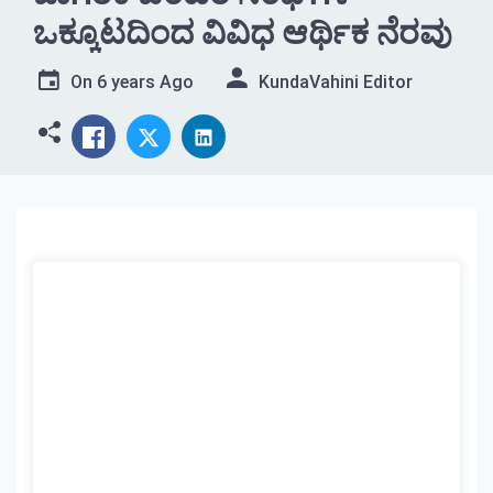
ಒಕ್ಕೂಟದಿಂದ ವಿವಿಧ ಆರ್ಥಿಕ ನೆರವು
On
6 years Ago
KundaVahini Editor