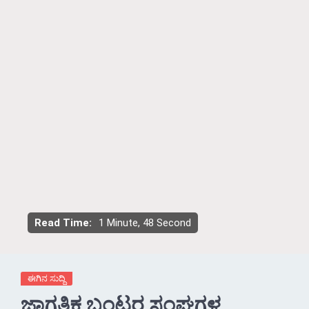
Read Time:
1 Minute, 48 Second
ಈಗಿನ ಸುದ್ದಿ
ಜಾಗತಿಕ ಬಂಟರ ಸಂಘಗಳ