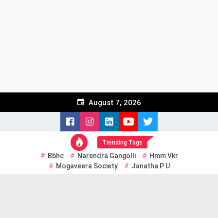
Skip
to
content
August 7, 2026
Trending Tags
Bbhc
Narendra Gangolli
Hmm Vkr
Mogaveera Society
Janatha P U