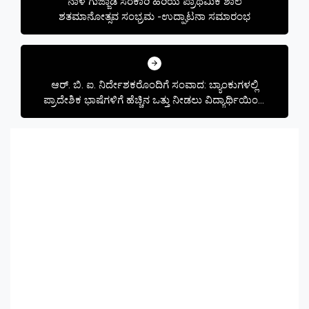
ನಾಳೆ ಗುಜ್ಜಾಡಿ ಸರಕಾರಿ ಹಿರಿಯ ಪ್ರಾಥಮಿಕ ಶಾಲೆ
ಶತಮಾನೋತ್ಸವ ಸಂಭ್ರಮ -ಉದ್ಘಾಟನಾ ಸಮಾರಂಭ
ಆರ್. ಬಿ‌. ಐ. ನಿರ್ದೇಶಕರೊಂದಿಗೆ ಸಂವಾದ: ಬ್ಯಾಂಕುಗಳಲ್ಲಿ
ಪ್ರಾದೇಶಿಕ ಭಾಷೆಗಳಿಗೆ ಹೆಚ್ಚಿನ ಒತ್ತು ನೀಡಲು ವಿದ್ಯಾರ್ಥಿಯಿಂದ
ಮನವಿ