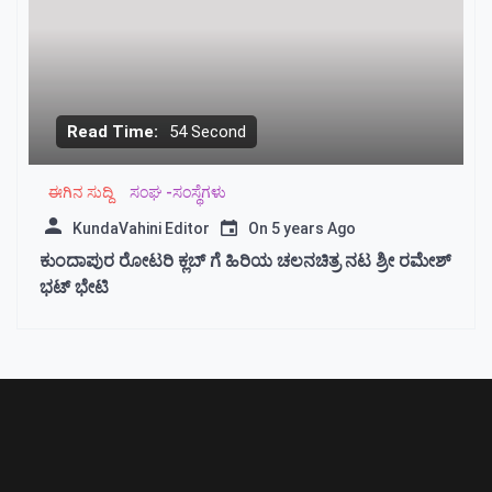
Read Time:
54 Second
ಈಗಿನ ಸುದ್ದಿ
ಸಂಘ -ಸಂಸ್ಥೆಗಳು
KundaVahini Editor
On
5 years Ago
ಕುಂದಾಪುರ ರೋಟರಿ ಕ್ಲಬ್ ಗೆ ಹಿರಿಯ ಚಲನಚಿತ್ರ ನಟ ಶ್ರೀ ರಮೇಶ್
ಭಟ್ ಭೇಟಿ