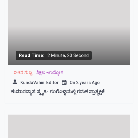
Read Time:
2 Minute, 20 Second
ಈಗಿನ ಸುದ್ದಿ
ಶಿಕ್ಷಣ -ಉದ್ಯೋಗ
KundaVahini Editor
On
2 years Ago
ಕುಮಾರವ್ಯಾಸ ಸ್ಮೃತಿ- ಗಂಗೊಳ್ಳಿಯಲ್ಲಿ ಗಮಕ ಪ್ರಾತ್ಯಕ್ಷಿಕೆ