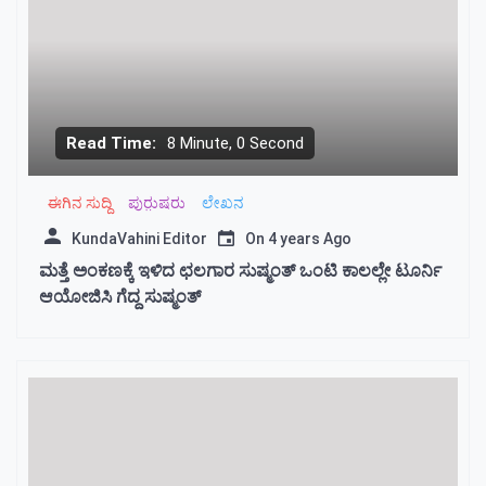
Read Time:
8 Minute, 0 Second
ಈಗಿನ ಸುದ್ದಿ
ಪುರು಼ಷರು
ಲೇಖನ
KundaVahini Editor
On
4 years Ago
ಮತ್ತೆ ಅಂಕಣಕ್ಕೆ ಇಳಿದ ಛಲಗಾರ ಸುಷ್ಮಂತ್ ಒಂಟಿ ಕಾಲಲ್ಲೇ ಟೂರ್ನಿ
ಆಯೋಜಿಸಿ ಗೆದ್ದ ಸುಷ್ಮಂತ್