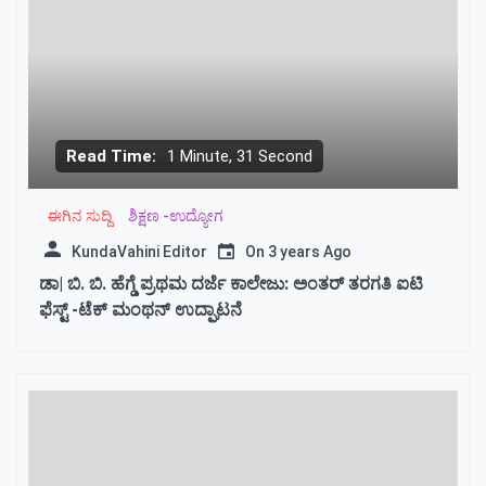
Read Time:
1 Minute, 31 Second
ಈಗಿನ ಸುದ್ದಿ
ಶಿಕ್ಷಣ -ಉದ್ಯೋಗ
KundaVahini Editor
On
3 years Ago
ಡಾ| ಬಿ. ಬಿ. ಹೆಗ್ಡೆ ಪ್ರಥಮ ದರ್ಜೆ ಕಾಲೇಜು: ಅಂತರ್ ತರಗತಿ ಐಟಿ
ಫೆಸ್ಟ್ -ಟೆಕ್ ಮಂಥನ್ ಉದ್ಘಾಟನೆ