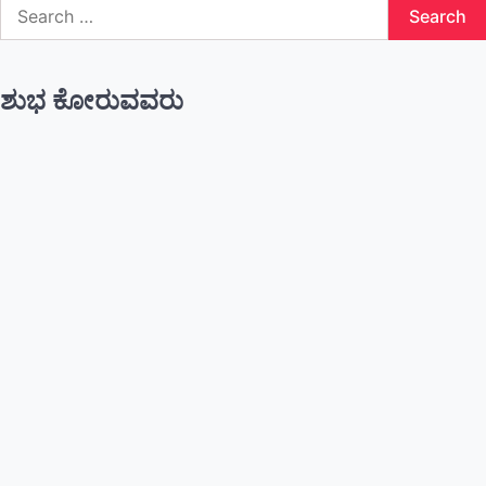
Search
for:
ಶುಭ ಕೋರುವವರು