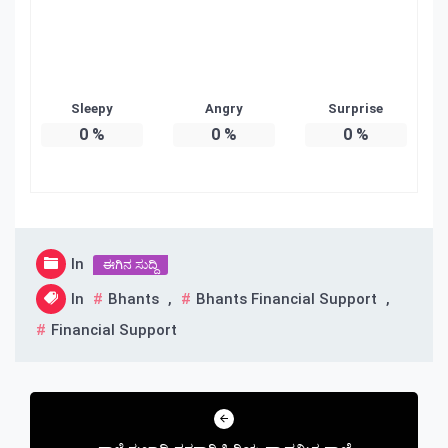
Sleepy
Angry
Surprise
0
%
0
%
0
%
In
ಈಗಿನ ಸುದ್ದಿ
In
Bhants
,
Bhants Financial Support
,
Financial Support
Post
navigation