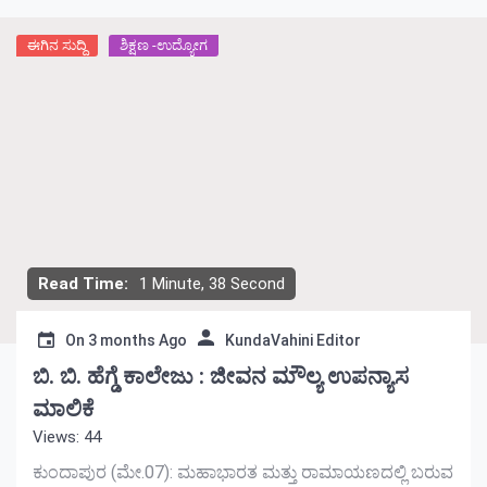
ಈಗಿನ ಸುದ್ದಿ
ಶಿಕ್ಷಣ -ಉದ್ಯೋಗ
Read Time:
1 Minute, 38 Second
On
3 months Ago
KundaVahini Editor
ಬಿ. ಬಿ. ಹೆಗ್ಡೆ ಕಾಲೇಜು : ಜೀವನ ಮೌಲ್ಯ ಉಪನ್ಯಾಸ
ಮಾಲಿಕೆ
Views: 44
ಕುಂದಾಪುರ (ಮೇ.07): ಮಹಾಭಾರತ ಮತ್ತು ರಾಮಾಯಣದಲ್ಲಿ ಬರುವ