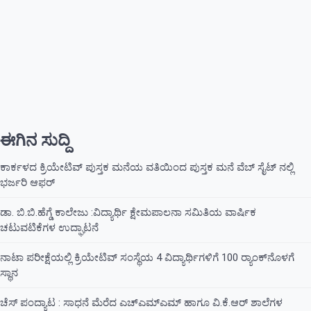
ಈಗಿನ ಸುದ್ದಿ
ಕಾರ್ಕಳದ ಕ್ರಿಯೇಟಿವ್ ಪುಸ್ತಕ ಮನೆಯ ವತಿಯಿಂದ ಪುಸ್ತಕ ಮನೆ ವೆಬ್ ಸೈಟ್ ನಲ್ಲಿ
ಭರ್ಜರಿ ಆಫರ್
ಡಾ. ಬಿ.ಬಿ.ಹೆಗ್ಡೆ ಕಾಲೇಜು :ವಿದ್ಯಾರ್ಥಿ ಕ್ಷೇಮಪಾಲನಾ ಸಮಿತಿಯ ವಾರ್ಷಿಕ
ಚಟುವಟಿಕೆಗಳ ಉದ್ಘಾಟನೆ
ನಾಟಾ ಪರೀಕ್ಷೆಯಲ್ಲಿ ಕ್ರಿಯೇಟಿವ್ ಸಂಸ್ಥೆಯ 4 ವಿದ್ಯಾರ್ಥಿಗಳಿಗೆ 100 ರ‍್ಯಾಂಕ್‌ನೊಳಗೆ
ಸ್ಥಾನ
ಚೆಸ್ ಪಂದ್ಯಾಟ : ಸಾಧನೆ ಮೆರೆದ ಎಚ್ಎಮ್ಎಮ್ ಹಾಗೂ ವಿ.ಕೆ.ಆರ್ ಶಾಲೆಗಳ