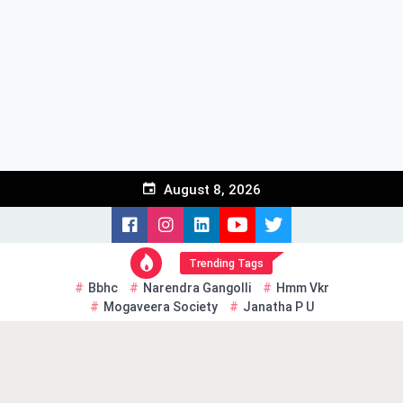
Skip
to
content
August 8, 2026
Trending Tags
Bbhc
Narendra Gangolli
Hmm Vkr
Mogaveera Society
Janatha P U