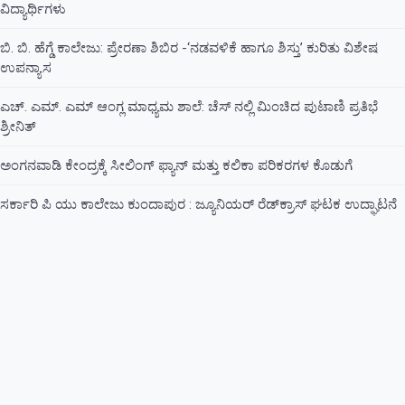
ವಿದ್ಯಾರ್ಥಿಗಳು
ಬಿ. ಬಿ. ಹೆಗ್ಡೆ ಕಾಲೇಜು: ಪ್ರೇರಣಾ ಶಿಬಿರ -‘ನಡವಳಿಕೆ ಹಾಗೂ ಶಿಸ್ತು’ ಕುರಿತು ವಿಶೇಷ
ಉಪನ್ಯಾಸ
ಎಚ್. ಎಮ್. ಎಮ್ ಆಂಗ್ಲ ಮಾಧ್ಯಮ ಶಾಲೆ: ಚೆಸ್ ನಲ್ಲಿ ಮಿಂಚಿದ ಪುಟಾಣಿ ಪ್ರತಿಭೆ
ಶ್ರೀನಿತ್
ಅಂಗನವಾಡಿ ಕೇಂದ್ರಕ್ಕೆ ಸೀಲಿಂಗ್ ಫ್ಯಾನ್ ಮತ್ತು ಕಲಿಕಾ ಪರಿಕರಗಳ ಕೊಡುಗೆ
ಸರ್ಕಾರಿ ಪಿ ಯು ಕಾಲೇಜು ಕುಂದಾಪುರ : ಜ್ಯೂನಿಯರ್‌ ರೆಡ್‌ಕ್ರಾಸ್‌ ಘಟಕ ಉದ್ಘಾಟನೆ