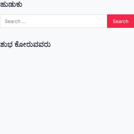
ಹುಡುಕು
Search
for:
ಶುಭ ಕೋರುವವರು