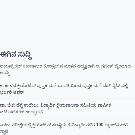
ಈಗಿನ ಸುದ್ದಿ
ಲಯನ್ಸ್ ಕ್ಲಬ್ ಕುಂದಾಪುರ ಕೋಸ್ಟಲ್ ನ ನೂತನ ಅಧ್ಯಕ್ಷರಾಗಿ ಲ. ಗಣೇಶ್ ಬೈಂದೂರು
ಆಯ್ಕೆ
ಕಾರ್ಕಳದ ಕ್ರಿಯೇಟಿವ್ ಪುಸ್ತಕ ಮನೆಯ ವತಿಯಿಂದ ಪುಸ್ತಕ ಮನೆ ವೆಬ್ ಸೈಟ್ ನಲ್ಲಿ
ಭರ್ಜರಿ ಆಫರ್
ಡಾ. ಬಿ.ಬಿ.ಹೆಗ್ಡೆ ಕಾಲೇಜು :ವಿದ್ಯಾರ್ಥಿ ಕ್ಷೇಮಪಾಲನಾ ಸಮಿತಿಯ ವಾರ್ಷಿಕ
ಚಟುವಟಿಕೆಗಳ ಉದ್ಘಾಟನೆ
ನಾಟಾ ಪರೀಕ್ಷೆಯಲ್ಲಿ ಕ್ರಿಯೇಟಿವ್ ಸಂಸ್ಥೆಯ 4 ವಿದ್ಯಾರ್ಥಿಗಳಿಗೆ 100 ರ‍್ಯಾಂಕ್‌ನೊಳಗೆ
ಸ್ಥಾನ