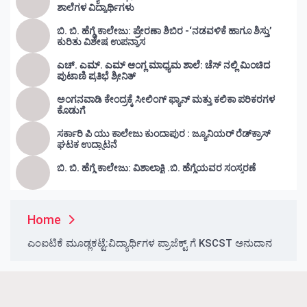
ಶಾಲೆಗಳ ವಿದ್ಯಾರ್ಥಿಗಳು
ಬಿ. ಬಿ. ಹೆಗ್ಡೆ ಕಾಲೇಜು: ಪ್ರೇರಣಾ ಶಿಬಿರ -‘ನಡವಳಿಕೆ ಹಾಗೂ ಶಿಸ್ತು’
ಕುರಿತು ವಿಶೇಷ ಉಪನ್ಯಾಸ
ಎಚ್. ಎಮ್. ಎಮ್ ಆಂಗ್ಲ ಮಾಧ್ಯಮ ಶಾಲೆ: ಚೆಸ್ ನಲ್ಲಿ ಮಿಂಚಿದ
ಪುಟಾಣಿ ಪ್ರತಿಭೆ ಶ್ರೀನಿತ್
ಅಂಗನವಾಡಿ ಕೇಂದ್ರಕ್ಕೆ ಸೀಲಿಂಗ್ ಫ್ಯಾನ್ ಮತ್ತು ಕಲಿಕಾ ಪರಿಕರಗಳ
ಕೊಡುಗೆ
ಸರ್ಕಾರಿ ಪಿ ಯು ಕಾಲೇಜು ಕುಂದಾಪುರ : ಜ್ಯೂನಿಯರ್‌ ರೆಡ್‌ಕ್ರಾಸ್‌
ಘಟಕ ಉದ್ಘಾಟನೆ
ಬಿ. ಬಿ. ಹೆಗ್ಡೆ ಕಾಲೇಜು: ವಿಶಾಲಾಕ್ಷಿ .ಬಿ. ಹೆಗ್ಡೆಯವರ ಸಂಸ್ಮರಣೆ
Home
ಎಂಐಟಿಕೆ ಮೂಡ್ಲಕಟ್ಟೆ:ವಿದ್ಯಾರ್ಥಿಗಳ ಪ್ರಾಜೆಕ್ಟ್ ಗೆ KSCST ಅನುದಾನ