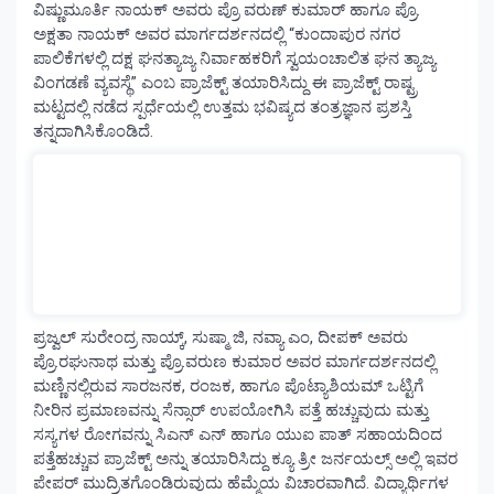
ವಿಷ್ಣುಮೂರ್ತಿ ನಾಯಕ್ ಅವರು ಪ್ರೊ ವರುಣ್ ಕುಮಾರ್ ಹಾಗೂ ಪ್ರೊ.
ಅಕ್ಷತಾ ನಾಯಕ್ ಅವರ ಮಾರ್ಗದರ್ಶನದಲ್ಲಿ “ಕುಂದಾಪುರ ನಗರ
ಪಾಲಿಕೆಗಳಲ್ಲಿ ದಕ್ಷ ಘನತ್ಯಾಜ್ಯ ನಿರ್ವಾಹಕರಿಗೆ ಸ್ವಯಂಚಾಲಿತ ಘನ ತ್ಯಾಜ್ಯ
ವಿಂಗಡಣೆ ವ್ಯವಸ್ಥೆ” ಎಂಬ ಪ್ರಾಜೆಕ್ಟ್ ತಯಾರಿಸಿದ್ದು ಈ ಪ್ರಾಜೆಕ್ಟ್ ರಾಷ್ಟ್ರ
ಮಟ್ಟದಲ್ಲಿ ನಡೆದ ಸ್ಪರ್ಧೆಯಲ್ಲಿ ಉತ್ತಮ ಭವಿಷ್ಯದ ತಂತ್ರಜ್ಞಾನ ಪ್ರಶಸ್ತಿ
ತನ್ನದಾಗಿಸಿಕೊಂಡಿದೆ.
ಪ್ರಜ್ವಲ್ ಸುರೇಂದ್ರ ನಾಯ್ಕ್, ಸುಷ್ಮಾ ಜಿ, ನವ್ಯಾ ಎಂ, ದೀಪಕ್ ಅವರು
ಪ್ರೊ.ರಘುನಾಥ ಮತ್ತು ಪ್ರೊ.ವರುಣ ಕುಮಾರ ಅವರ ಮಾರ್ಗದರ್ಶನದಲ್ಲಿ
ಮಣ್ಣಿನಲ್ಲಿರುವ ಸಾರಜನಕ, ರಂಜಕ, ಹಾಗೂ ಪೊಟ್ಯಾಶಿಯಮ್ ಒಟ್ಟಿಗೆ
ನೀರಿನ ಪ್ರಮಾಣವನ್ನು ಸೆನ್ಸಾರ್ ಉಪಯೋಗಿಸಿ ಪತ್ತೆ ಹಚ್ಚುವುದು ಮತ್ತು
ಸಸ್ಯಗಳ ರೋಗವನ್ನು ಸಿಎನ್ ಎನ್ ಹಾಗೂ ಯುಐ ಪಾತ್ ಸಹಾಯದಿಂದ
ಪತ್ತೆಹಚ್ಚುವ ಪ್ರಾಜೆಕ್ಟ್ ಅನ್ನು ತಯಾರಿಸಿದ್ದು ಕ್ಯೂ ತ್ರೀ ಜರ್ನಯಲ್ಸ್ ಅಲ್ಲಿ ಇವರ
ಪೇಪರ್ ಮುದ್ರಿತಗೊಂಡಿರುವುದು ಹೆಮ್ಮೆಯ ವಿಚಾರವಾಗಿದೆ. ವಿದ್ಯಾರ್ಥಿಗಳ