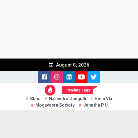
Skip
to
content
August 8, 2026
Trending Tags
Bbhc
Narendra Gangolli
Hmm Vkr
Mogaveera Society
Janatha P U