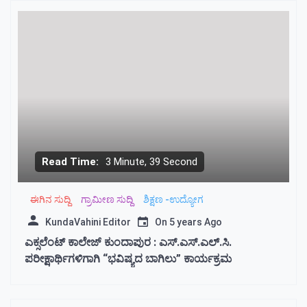
Read Time:
3 Minute, 39 Second
ಈಗಿನ ಸುದ್ದಿ
ಗ್ರಾಮೀಣ ಸುದ್ದಿ
ಶಿಕ್ಷಣ -ಉದ್ಯೋಗ
KundaVahini Editor
On
5 years Ago
ಎಕ್ಸಲೆಂಟ್ ಕಾಲೇಜ್ ಕುಂದಾಪುರ : ಎಸ್.ಎಸ್.ಎಲ್.ಸಿ.
ಪರೀಕ್ಷಾರ್ಥಿಗಳಿಗಾಗಿ “ಭವಿಷ್ಯದ ಬಾಗಿಲು” ಕಾರ್ಯಕ್ರಮ