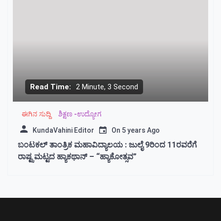
Read Time:
2 Minute, 3 Second
ಈಗಿನ ಸುದ್ದಿ
ಶಿಕ್ಷಣ -ಉದ್ಯೋಗ
KundaVahini Editor
On
5 years Ago
ಬಂಟಕಲ್ ತಾಂತ್ರಿಕ ಮಹಾವಿದ್ಯಾಲಯ : ಜುಲೈ 9ರಿಂದ 11ರವರೆಗೆ
ರಾಷ್ಟ್ರಮಟ್ಟದ ಹ್ಯಾಕಥಾನ್ – “ಹ್ಯಾಕೋತ್ಸವ”