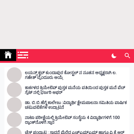
Kunda Vahini – ಕುಂದ ವಾಹಿನಿ
www.kundavahini.com
ಲಯನ್ಸ್ ಕ್ಲಬ್ ಕುಂದಾಪುರ ಕೋಸ್ಟಲ್ ನ ನೂತನ ಅಧ್ಯಕ್ಷರಾಗಿ ಲ.
ಗಣೇಶ್ ಬೈಂದೂರು ಆಯ್ಕೆ
ಕಾರ್ಕಳದ ಕ್ರಿಯೇಟಿವ್ ಪುಸ್ತಕ ಮನೆಯ ವತಿಯಿಂದ ಪುಸ್ತಕ ಮನೆ ವೆಬ್
ಸೈಟ್ ನಲ್ಲಿ ಭರ್ಜರಿ ಆಫರ್
ಡಾ. ಬಿ.ಬಿ.ಹೆಗ್ಡೆ ಕಾಲೇಜು :ವಿದ್ಯಾರ್ಥಿ ಕ್ಷೇಮಪಾಲನಾ ಸಮಿತಿಯ ವಾರ್ಷಿಕ
ಚಟುವಟಿಕೆಗಳ ಉದ್ಘಾಟನೆ
ನಾಟಾ ಪರೀಕ್ಷೆಯಲ್ಲಿ ಕ್ರಿಯೇಟಿವ್ ಸಂಸ್ಥೆಯ 4 ವಿದ್ಯಾರ್ಥಿಗಳಿಗೆ 100
ರ‍್ಯಾಂಕ್‌ನೊಳಗೆ ಸ್ಥಾನ
ಚೆಸ್ ಪಂದ್ಯಾಟ : ಸಾಧನೆ ಮೆರೆದ ಎಚ್ಎಮ್ಎಮ್ ಹಾಗೂ ವಿ.ಕೆ.ಆರ್