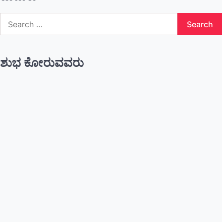
Search
for:
ಶುಭ ಕೋರುವವರು