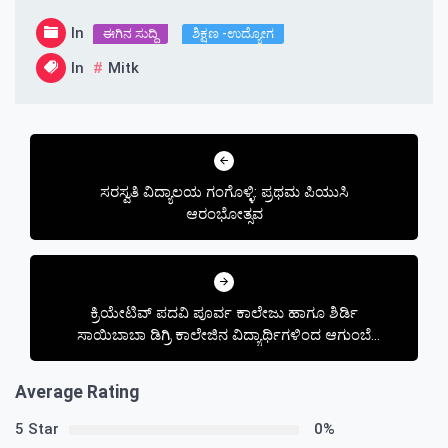
In
ಈಗಿನ ಸುದ್ದಿ
ಶಿಕ್ಷಣ -ಉದ್ಯೋಗ
In
Mitk
Post
navigation
ಸರಸ್ವತಿ ವಿದ್ಯಾಲಯ ಗಂಗೊಳ್ಳಿ: ಪ್ರಥಮ ಪಿಯುಸಿ
ಆರಂಭೋತ್ಸವ
ಕ್ರಿಯೇಟಿವ್‌ ಪದವಿ ಪೂರ್ವ ಕಾಲೇಜು ಹಾಗೂ ಶಿರ್ಡಿ
ಸಾಯಿಬಾಬಾ ಡಿಗ್ರಿ ಕಾಲೇಜಿನ ವಿದ್ಯಾರ್ಥಿಗಳಿಂದ ಆಗುಂಬೆ
ಘಾಟ್‌ ಸ್ವಚ್ಛತೆ
Average Rating
5 Star
0%