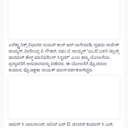
ಎಲೆಕ್ಟ್ರಾನಿಕ್ಸ್ ವಿಭಾಗದ ಸುಮನ್ ಕಾನ್ ಆರ್ ಬಾಗೇವಾಡಿ, ಪ್ರಥಮ ರಾಜೇಶ್
ರಾಯ್ಕರ್, ವೀರೇಂದ್ರ ಪಿ ಗೌಡರ್, ರಘು ಬಿ ನಾಯ್ಕರ್ “ಐಒಟಿ ಬಳಸಿ ಟ್ರಾನ್ಸ್
ಫಾರಮರ್ ಹೆಲ್ತ್ ಮಾನಿಟರಿಂಗ್ ಸಿಸ್ಟಮ್” ಎಂಬ ತಮ್ಮ ಯೋಜನೆಯ
ಪ್ರಸ್ತಾವನೆಗೆ ಅನುದಾನವನ್ನು ಪಡೆದರು. ಈ ಯೋಜನೆಗೆ ಪ್ರೊ.ವರುಣ
ಕುಮಾರ, ಪ್ರೊ.ಅಕ್ಷತಾ ನಾಯಕ್ ಮಾರ್ಗದರ್ಶಕರಾಗಿದ್ದರು.
ಅಮರ್ ಸಿ ಬಾಲಗಾಂವ್, ಅನಿಲ್ ಎನ್ ಟಿ, ಚಂದನ್ ಕುಮಾರ್ ಸಿ ಎನ್,