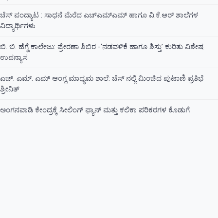
ಚೆಸ್ ಪಂದ್ಯಾಟ : ಸಾಧನೆ ಮೆರೆದ ಎಚ್ಎಮ್ಎಮ್ ಹಾಗೂ ವಿ.ಕೆ.ಆರ್ ಶಾಲೆಗಳ
ವಿದ್ಯಾರ್ಥಿಗಳು
ಬಿ. ಬಿ. ಹೆಗ್ಡೆ ಕಾಲೇಜು: ಪ್ರೇರಣಾ ಶಿಬಿರ -‘ನಡವಳಿಕೆ ಹಾಗೂ ಶಿಸ್ತು’ ಕುರಿತು ವಿಶೇಷ
ಉಪನ್ಯಾಸ
ಎಚ್. ಎಮ್. ಎಮ್ ಆಂಗ್ಲ ಮಾಧ್ಯಮ ಶಾಲೆ: ಚೆಸ್ ನಲ್ಲಿ ಮಿಂಚಿದ ಪುಟಾಣಿ ಪ್ರತಿಭೆ
ಶ್ರೀನಿತ್
ಅಂಗನವಾಡಿ ಕೇಂದ್ರಕ್ಕೆ ಸೀಲಿಂಗ್ ಫ್ಯಾನ್ ಮತ್ತು ಕಲಿಕಾ ಪರಿಕರಗಳ ಕೊಡುಗೆ