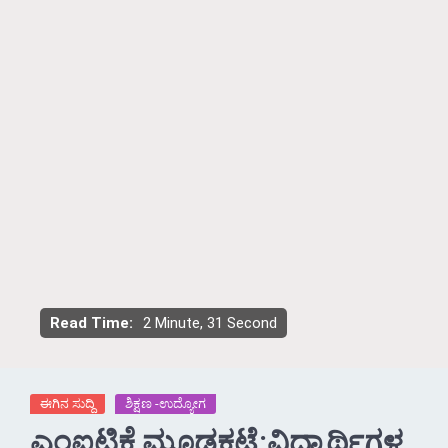
Read Time:
2 Minute, 31 Second
ಈಗಿನ ಸುದ್ದಿ
ಶಿಕ್ಷಣ -ಉದ್ಯೋಗ
ಎಂಐಟಿಕೆ ಮೂಡ್ಲಕಟ್ಟೆ:ವಿದ್ಯಾರ್ಥಿಗಳ