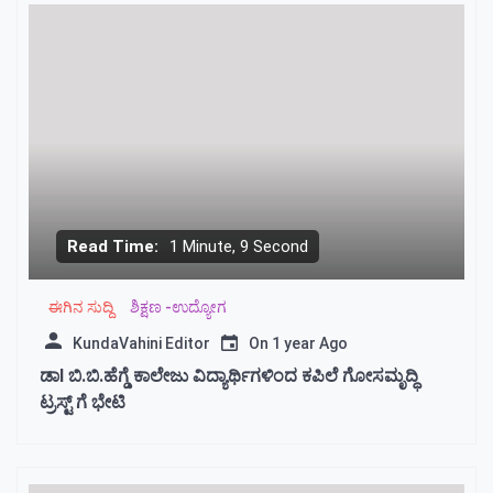
Read Time:
1 Minute, 9 Second
ಈಗಿನ ಸುದ್ದಿ
ಶಿಕ್ಷಣ -ಉದ್ಯೋಗ
KundaVahini Editor
On
1 year Ago
ಡಾl ಬಿ.ಬಿ.ಹೆಗ್ಡೆ ಕಾಲೇಜು ವಿದ್ಯಾರ್ಥಿಗಳಿಂದ ಕಪಿಲೆ ಗೋಸಮೃದ್ಧಿ
ಟ್ರಸ್ಟ್ ಗೆ ಭೇಟಿ