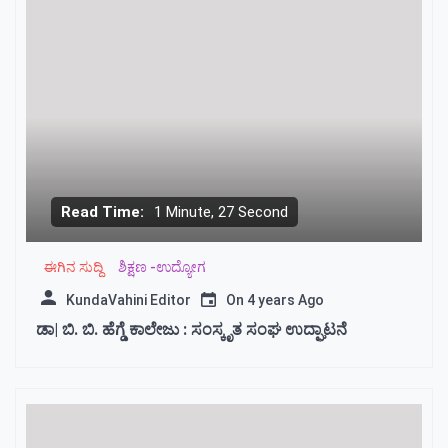
Read Time:
1 Minute, 27 Second
ಈಗಿನ ಸುದ್ದಿ
ಶಿಕ್ಷಣ -ಉದ್ಯೋಗ
KundaVahini Editor
On
4 years Ago
ಡಾ| ಬಿ. ಬಿ. ಹೆಗ್ಡೆ ಕಾಲೇಜು : ಸಂಸ್ಕೃತ ಸಂಘ ಉದ್ಘಾಟನೆ