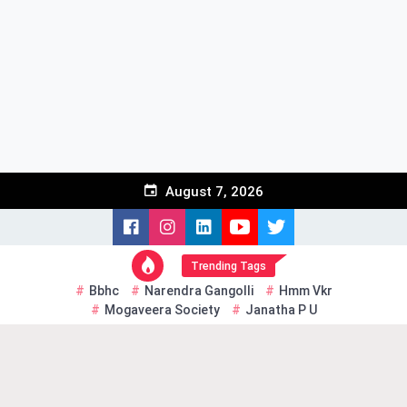
Skip
to
content
August 7, 2026
Trending Tags
Bbhc
Narendra Gangolli
Hmm Vkr
Mogaveera Society
Janatha P U