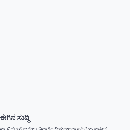
ಈಗಿನ ಸುದ್ದಿ
ಡಾ. ಬಿ.ಬಿ.ಹೆಗ್ಡೆ ಕಾಲೇಜು :ವಿದ್ಯಾರ್ಥಿ ಕ್ಷೇಮಪಾಲನಾ ಸಮಿತಿಯ ವಾರ್ಷಿಕ