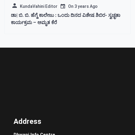
KundaVahini Editor
On
3 years Ago
ಡಾ| ಬಿ. ಬಿ. ಹೆಗ್ಡೆ ಕಾಲೇಜು : ಒಂದು ದಿನದ ವಿಶೇಷ ಶಿಬಿರ- ಸ್ವಚ್ಛತಾ
ಕಾರ್ಯಕ್ರಮ – ಅಮೃತ ಕೆರೆ
Address
Dhwani Info Centre