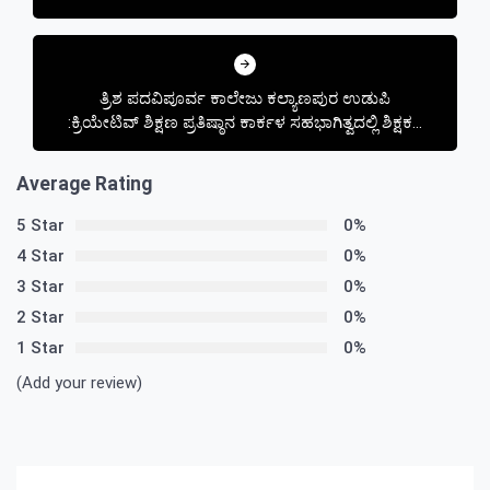
ತ್ರಿಶ ಪದವಿಪೂರ್ವ ಕಾಲೇಜು ಕಲ್ಯಾಣಪುರ ಉಡುಪಿ
:ಕ್ರಿಯೇಟಿವ್ ಶಿಕ್ಷಣ ಪ್ರತಿಷ್ಠಾನ ಕಾರ್ಕಳ ಸಹಭಾಗಿತ್ವದಲ್ಲಿ ಶಿಕ್ಷಕರ
ದಿನಾಚರಣೆ, ಶ್ರೀ ಕೃಷ್ಣ ಜನ್ಮಾಷ್ಟಮಿ ಮತ್ತು ಮೊಸರು ಕುಡಿಕೆ
ಆಚರಣೆ
Average Rating
5 Star
0%
4 Star
0%
3 Star
0%
2 Star
0%
1 Star
0%
(Add your review)