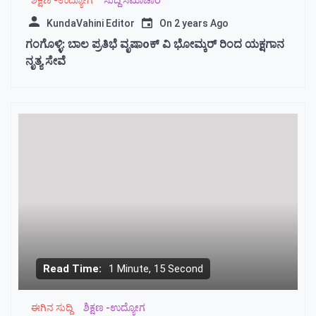
KundaVahini Editor
On
2 years Ago
ಗಂಗೊಳ್ಳಿ: ಬಾಲ ಪ್ರತಿಭೆ ವೃಷಾoಕ್ ವಿ ಭೋಮ್ಕರ್ ರಿಂದ ಯಕ್ಷಗಾನ
ನೃತ್ಯ ಸೇವೆ
Read Time:
1 Minute, 15 Second
ಈಗಿನ ಸುದ್ದಿ
ಶಿಕ್ಷಣ -ಉದ್ಯೋಗ