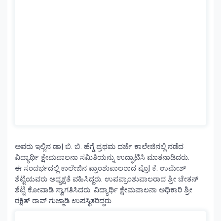
ಅವರು ಇಲ್ಲಿನ ಡಾ| ಬಿ. ಬಿ. ಹೆಗ್ಡೆ ಪ್ರಥಮ ದರ್ಜೆ ಕಾಲೇಜಿನಲ್ಲಿ ನಡೆದ
ವಿದ್ಯಾರ್ಥಿ ಕ್ಷೇಮಪಾಲನಾ ಸಮಿತಿಯನ್ನು ಉದ್ಘಾಟಿಸಿ ಮಾತನಾಡಿದರು.
ಈ ಸಂದರ್ಭದಲ್ಲಿ ಕಾಲೇಜಿನ ಪ್ರಾಂಶುಪಾಲರಾದ ಪ್ರೊ| ಕೆ. ಉಮೇಶ್
ಶೆಟ್ಟಿಯವರು ಅಧ್ಯಕ್ಷತೆ ವಹಿಸಿದ್ದರು. ಉಪಪ್ರಾಂಶುಪಾಲರಾದ ಶ್ರೀ ಚೇತನ್
ಶೆಟ್ಟಿ ಕೋವಾಡಿ ಸ್ವಾಗತಿಸಿದರು. ವಿದ್ಯಾರ್ಥಿ ಕ್ಷೇಮಪಾಲನಾ ಅಧಿಕಾರಿ ಶ್ರೀ
ರಕ್ಷಿತ್ ರಾವ್ ಗುಜ್ಜಾಡಿ ಉಪಸ್ಥಿತರಿದ್ದರು.