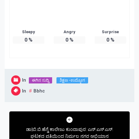
Sleepy
Angry
Surprise
0
%
0
%
0
%
In
ಈಗಿನ ಸುದ್ದಿ
ಶಿಕ್ಷಣ -ಉದ್ಯೋಗ
In
Bbhc
Post
navigation
ಡಾ|ಬಿ.ಬಿ.ಹೆಗ್ಡೆ ಕಾಲೇಜು ಕುಂದಾಪುರ: ಎನ್.ಎಸ್.ಎಸ್.
ಘಟಕದ ವತಿಯಿಂದ ನಿರ್ಮಲ ನಗರ ಅಭಿಯಾನ