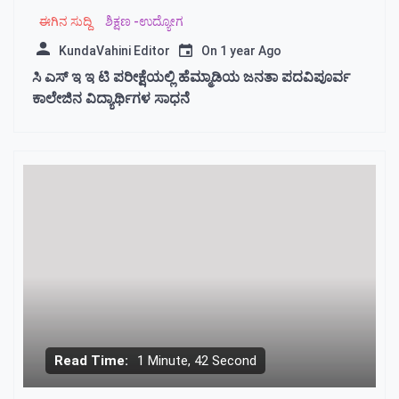
ಈಗಿನ ಸುದ್ದಿ
ಶಿಕ್ಷಣ -ಉದ್ಯೋಗ
KundaVahini Editor
On
1 year Ago
ಸಿ ಎಸ್ ಇ ಇ ಟಿ ಪರೀಕ್ಷೆಯಲ್ಲಿ ಹೆಮ್ಮಾಡಿಯ ಜನತಾ ಪದವಿಪೂರ್ವ
ಕಾಲೇಜಿನ ವಿದ್ಯಾರ್ಥಿಗಳ ಸಾಧನೆ
Read Time:
1 Minute, 42 Second