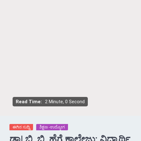
Read Time:
2 Minute, 0 Second
ಈಗಿನ ಸುದ್ದಿ
ಶಿಕ್ಷಣ -ಉದ್ಯೋಗ
ಡಾ| ಬಿ. ಬಿ. ಹೆಗ್ಡೆ ಕಾಲೇಜು: ವಿದ್ಯಾರ್ಥಿ