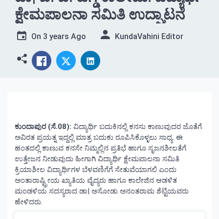
ಕ್ಷೇಮಪಾಲನಾ ಸಮಿತಿ ಉದ್ಘಾಟನೆ
On
3 years Ago
KundaVahini Editor
ಕುಂದಾಪುರ (ಸೆ.08):
ವಿದ್ಯಾರ್ಥಿ ಬದುಕಿನಲ್ಲಿ ಕನಸು ಕಾಣುವುದರ ಜೊತೆಗೆ
ಅವಿರತ ಪ್ರಯತ್ನ ಇದ್ದಲ್ಲಿ ಮಾತ್ರ ಬದುಕು ರೂಪಿಸಿಕೊಳ್ಳಲು ಸಾಧ್ಯ. ಈ
ಹಂತದಲ್ಲಿ ಕಾಣುವ ಕನಸೇ ನಿಮ್ಮಲ್ಲಿನ ಪ್ರತಿಭೆ ಹಾಗೂ ಸೃಜನಶೀಲತೆಗೆ
ಉತ್ತೇಜನ ನೀಡುವುದು ಹೀಗಾಗಿ ವಿದ್ಯಾರ್ಥಿ ಕ್ಷೇಮಪಾಲನಾ ಸಮಿತಿ
ಕ್ರಿಯಾಶೀಲ ವಿದ್ಯಾರ್ಥಿಗಳ ಬೆಳವಣಿಗೆಗೆ ಸೇತುವೆಯಾಗಲಿ ಎಂದು
ಅಂತಾರಾಷ್ಟ್ರೀಯ ಖ್ಯಾತಿಯ ವೈದ್ಯರು ಹಾಗೂ ಕಾಲೇಜಿನ ಆಡಳಿತ
ಮಂಡಳಿಯ ಸದಸ್ಯರಾದ ಡಾ| ಅಸೋಡು ಅನಂತರಾಮ ಶೆಟ್ಟಿಯವರು
ಹೇಳಿದರು.