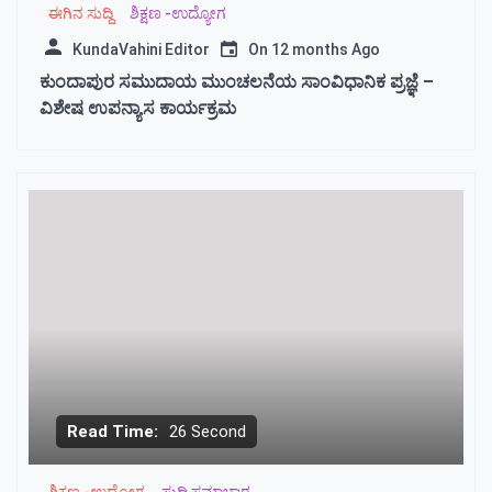
ಈಗಿನ ಸುದ್ದಿ
ಶಿಕ್ಷಣ -ಉದ್ಯೋಗ
KundaVahini Editor
On
12 months Ago
ಕುಂದಾಪುರ ಸಮುದಾಯ ಮುಂಚಲನೆಯ ಸಾಂವಿಧಾನಿಕ ಪ್ರಜ್ಞೆ –
ವಿಶೇಷ ಉಪನ್ಯಾಸ ಕಾರ್ಯಕ್ರಮ
Read Time:
26 Second
ಶಿಕ್ಷಣ -ಉದ್ಯೋಗ
ಸುದ್ದಿ ಸಮಾಚಾರ