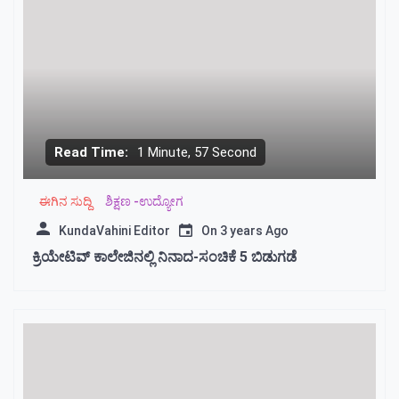
Read Time:
1 Minute, 57 Second
ಈಗಿನ ಸುದ್ದಿ
ಶಿಕ್ಷಣ -ಉದ್ಯೋಗ
KundaVahini Editor
On
3 years Ago
ಕ್ರಿಯೇಟಿವ್‌ ಕಾಲೇಜಿನಲ್ಲಿ ನಿನಾದ-ಸಂಚಿಕೆ 5 ಬಿಡುಗಡೆ