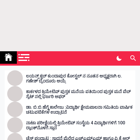
Kunda Vahini – ಕುಂದ ವಾಹಿನಿ
www.kundavahini.com
ಲಯನ್ಸ್ ಕ್ಲಬ್ ಕುಂದಾಪುರ ಕೋಸ್ಟಲ್ ನ ನೂತನ ಅಧ್ಯಕ್ಷರಾಗಿ ಲ.
ಗಣೇಶ್ ಬೈಂದೂರು ಆಯ್ಕೆ
ಕಾರ್ಕಳದ ಕ್ರಿಯೇಟಿವ್ ಪುಸ್ತಕ ಮನೆಯ ವತಿಯಿಂದ ಪುಸ್ತಕ ಮನೆ ವೆಬ್
ಸೈಟ್ ನಲ್ಲಿ ಭರ್ಜರಿ ಆಫರ್
ಡಾ. ಬಿ.ಬಿ.ಹೆಗ್ಡೆ ಕಾಲೇಜು :ವಿದ್ಯಾರ್ಥಿ ಕ್ಷೇಮಪಾಲನಾ ಸಮಿತಿಯ ವಾರ್ಷಿಕ
ಚಟುವಟಿಕೆಗಳ ಉದ್ಘಾಟನೆ
ನಾಟಾ ಪರೀಕ್ಷೆಯಲ್ಲಿ ಕ್ರಿಯೇಟಿವ್ ಸಂಸ್ಥೆಯ 4 ವಿದ್ಯಾರ್ಥಿಗಳಿಗೆ 100
ರ‍್ಯಾಂಕ್‌ನೊಳಗೆ ಸ್ಥಾನ
ಚೆಸ್ ಪಂದ್ಯಾಟ : ಸಾಧನೆ ಮೆರೆದ ಎಚ್ಎಮ್ಎಮ್ ಹಾಗೂ ವಿ.ಕೆ.ಆರ್