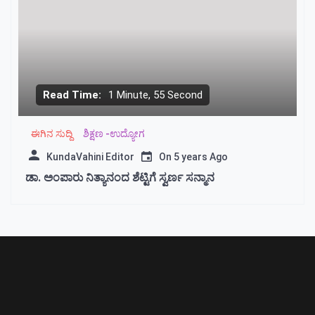
Read Time:
1 Minute, 55 Second
ಈಗಿನ ಸುದ್ದಿ
ಶಿಕ್ಷಣ -ಉದ್ಯೋಗ
KundaVahini Editor
On
5 years Ago
ಡಾ. ಅಂಪಾರು ನಿತ್ಯಾನಂದ ಶೆಟ್ಟಿಗೆ ಸ್ವರ್ಣ ಸನ್ಮಾನ