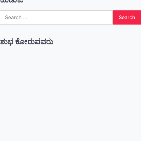
Search
for:
ಶುಭ ಕೋರುವವರು