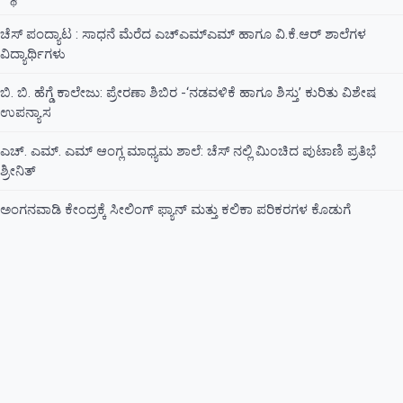
ಚೆಸ್ ಪಂದ್ಯಾಟ : ಸಾಧನೆ ಮೆರೆದ ಎಚ್ಎಮ್ಎಮ್ ಹಾಗೂ ವಿ.ಕೆ.ಆರ್ ಶಾಲೆಗಳ
ವಿದ್ಯಾರ್ಥಿಗಳು
ಬಿ. ಬಿ. ಹೆಗ್ಡೆ ಕಾಲೇಜು: ಪ್ರೇರಣಾ ಶಿಬಿರ -‘ನಡವಳಿಕೆ ಹಾಗೂ ಶಿಸ್ತು’ ಕುರಿತು ವಿಶೇಷ
ಉಪನ್ಯಾಸ
ಎಚ್. ಎಮ್. ಎಮ್ ಆಂಗ್ಲ ಮಾಧ್ಯಮ ಶಾಲೆ: ಚೆಸ್ ನಲ್ಲಿ ಮಿಂಚಿದ ಪುಟಾಣಿ ಪ್ರತಿಭೆ
ಶ್ರೀನಿತ್
ಅಂಗನವಾಡಿ ಕೇಂದ್ರಕ್ಕೆ ಸೀಲಿಂಗ್ ಫ್ಯಾನ್ ಮತ್ತು ಕಲಿಕಾ ಪರಿಕರಗಳ ಕೊಡುಗೆ