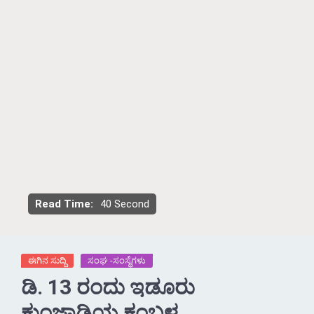
Read Time:
40 Second
ಈಗಿನ ಸುದ್ದಿ
ಸಂಘ -ಸಂಸ್ಥೆಗಳು
ಡಿ. 13 ರಂದು ಇಡೂರು
ಕುಂಜ್ಞಾಡಿಯ ಕಂಬಳ