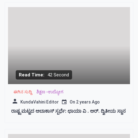
Read Time:
42 Second
ಈಗಿನ ಸುದ್ದಿ
ಶಿಕ್ಷಣ -ಉದ್ಯೋಗ
KundaVahini Editor
On
2 years Ago
ರಾಷ್ಟ್ರಮಟ್ಟದ ಅಬಾಕಾಸ್ ಸ್ಪರ್ಧೆ: ಛಾಯಾ ವಿ . ಅರ್. ದ್ವಿತೀಯ ಸ್ಥಾನ