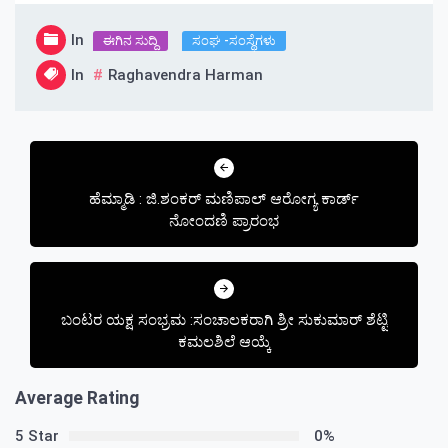
In
ಈಗಿನ ಸುದ್ದಿ
ಸಂಘ -ಸಂಸ್ಥೆಗಳು
In
Raghavendra Harman
Post
navigation
ಹೆಮ್ಮಾಡಿ : ಜಿ.ಶಂಕರ್ ಮಣಿಪಾಲ್ ಆರೋಗ್ಯ ಕಾರ್ಡ್
ನೋಂದಣಿ ಪ್ರಾರಂಭ
ಬಂಟರ ಯಕ್ಷ ಸಂಭ್ರಮ :ಸಂಚಾಲಕರಾಗಿ ಶ್ರೀ ಸುಕುಮಾರ್ ಶೆಟ್ಟಿ
ಕಮಲಶಿಲೆ ಆಯ್ಕೆ
Average Rating
5 Star
0%