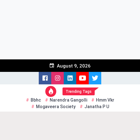
Skip
to
content
August 9, 2026
Trending Tags
Bbhc
Narendra Gangolli
Hmm Vkr
Mogaveera Society
Janatha P U