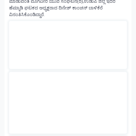
ಮಾಡುವಂತೆ ಮೊಗವೀರ ಯುವ ಸಂಘಟನೆ(ರಿ),ಉಡುಪಿ ಜಿಲ್ಲೆ ಇದರ
ಹೆಮ್ಮಾಡಿ ಘಟಕದ ಅಧ್ಯಕ್ಷರಾದ ದಿನೇಶ್‌ ಕಾಂಚನ್ ಬಾಳಿಕೆರೆ
ವಿನಂತಿಸಿಕೊಂಡಿದ್ದಾರೆ.