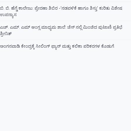
ಬಿ. ಬಿ. ಹೆಗ್ಡೆ ಕಾಲೇಜು: ಪ್ರೇರಣಾ ಶಿಬಿರ -‘ನಡವಳಿಕೆ ಹಾಗೂ ಶಿಸ್ತು’ ಕುರಿತು ವಿಶೇಷ
ಉಪನ್ಯಾಸ
ಎಚ್. ಎಮ್. ಎಮ್ ಆಂಗ್ಲ ಮಾಧ್ಯಮ ಶಾಲೆ: ಚೆಸ್ ನಲ್ಲಿ ಮಿಂಚಿದ ಪುಟಾಣಿ ಪ್ರತಿಭೆ
ಶ್ರೀನಿತ್
ಅಂಗನವಾಡಿ ಕೇಂದ್ರಕ್ಕೆ ಸೀಲಿಂಗ್ ಫ್ಯಾನ್ ಮತ್ತು ಕಲಿಕಾ ಪರಿಕರಗಳ ಕೊಡುಗೆ