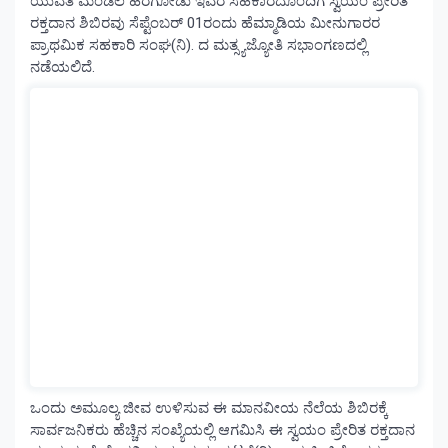
ಯುವತಿ ಮಂಡಲ ಹರಗೋಡು ಇವರ ಸಹಕಾರದೊಂದಿಗೆ ಸ್ವಯಂ ಪ್ರೇರಿತ
ರಕ್ತದಾನ ಶಿಬಿರವು ಸೆಪ್ಟೆಂಬರ್ 01ರಂದು ಹೆಮ್ಮಾಡಿಯ ಮೀನುಗಾರರ
ಪ್ರಾಥಮಿಕ ಸಹಕಾರಿ ಸಂಘ(ನಿ). ದ ಮತ್ಸ್ಯಜ್ಯೋತಿ ಸಭಾಂಗಣದಲ್ಲಿ
ನಡೆಯಲಿದೆ.
ಒಂದು ಅಮೂಲ್ಯ ಜೀವ ಉಳಿಸುವ ಈ ಮಾನವೀಯ ನೆಲೆಯ ಶಿಬಿರಕ್ಕೆ
ಸಾರ್ವಜನಿಕರು ಹೆಚ್ಚಿನ ಸಂಖ್ಯೆಯಲ್ಲಿ ಆಗಮಿಸಿ ಈ ಸ್ವಯಂ ಪ್ರೇರಿತ ರಕ್ತದಾನ