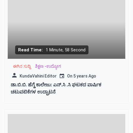
Read Time:
1 Minute, 58 Second
ಈಗಿನ ಸುದ್ದಿ
ಶಿಕ್ಷಣ -ಉದ್ಯೋಗ
KundaVahini Editor
On
5 years Ago
ಡಾ.ಬಿ.ಬಿ. ಹೆಗ್ಡೆ ಕಾಲೇಜು: ಎನ್.ಸಿ .ಸಿ ಘಟಕದ‌ ವಾರ್ಷಿಕ
ಚಟುವಟಿಕೆಗಳ ಉದ್ಘಾಟನೆ