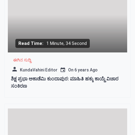
Read Time:
1 Minute, 34 Second
ಈಗಿನ ಸುದ್ದಿ
KundaVahini Editor
On
6 years Ago
ಶಿಕ್ಷ ಪ್ರಭಾ ಅಕಾಡೆಮಿ ಕುಂದಾಪುರ: ಮಾಹಿತಿ ಹಕ್ಕು ಕಾಯ್ದೆ ವಿಚಾರ
ಸಂಕಿರಣ