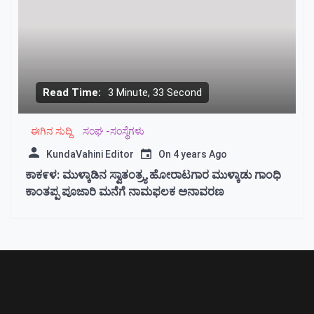
Read Time:
3 Minute, 33 Second
ಈಗಿನ ಸುದ್ದಿ
ಸಂಘ -ಸಂಸ್ಥೆಗಳು
KundaVahini Editor
On
4 years Ago
ಕಾಕ೯ಳ: ಮುಳ್ಕಾಡಿನ ಸ್ವಾತಂತ್ರ್ಯ ಹೋರಾಟಗಾರ ಮುಳ್ಕಾಡು ಗಾಂಧಿ
ಕಾಂತಪ್ಪ ಪೂಜಾರಿ ಮನೆಗೆ ನಾಮಫಲಕ ಅನಾವರಣ