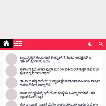
Kunda Vahini – ಕುಂದ ವಾಹಿನಿ
www.kundavahini.com
ಲಯನ್ಸ್ ಕ್ಲಬ್ ಕುಂದಾಪುರ ಕೋಸ್ಟಲ್ ನ ನೂತನ ಅಧ್ಯಕ್ಷರಾಗಿ ಲ.
ಗಣೇಶ್ ಬೈಂದೂರು ಆಯ್ಕೆ
ಕಾರ್ಕಳದ ಕ್ರಿಯೇಟಿವ್ ಪುಸ್ತಕ ಮನೆಯ ವತಿಯಿಂದ ಪುಸ್ತಕ ಮನೆ ವೆಬ್
ಸೈಟ್ ನಲ್ಲಿ ಭರ್ಜರಿ ಆಫರ್
ಡಾ. ಬಿ.ಬಿ.ಹೆಗ್ಡೆ ಕಾಲೇಜು :ವಿದ್ಯಾರ್ಥಿ ಕ್ಷೇಮಪಾಲನಾ ಸಮಿತಿಯ ವಾರ್ಷಿಕ
ಚಟುವಟಿಕೆಗಳ ಉದ್ಘಾಟನೆ
ನಾಟಾ ಪರೀಕ್ಷೆಯಲ್ಲಿ ಕ್ರಿಯೇಟಿವ್ ಸಂಸ್ಥೆಯ 4 ವಿದ್ಯಾರ್ಥಿಗಳಿಗೆ 100
ರ‍್ಯಾಂಕ್‌ನೊಳಗೆ ಸ್ಥಾನ
ಚೆಸ್ ಪಂದ್ಯಾಟ : ಸಾಧನೆ ಮೆರೆದ ಎಚ್ಎಮ್ಎಮ್ ಹಾಗೂ ವಿ.ಕೆ.ಆರ್