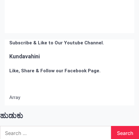
Subscribe & Like to Our Youtube Channel.
Kundavahini
Like, Share & Follow our Facebook Page.
Array
ಹುಡುಕು
Search
for: