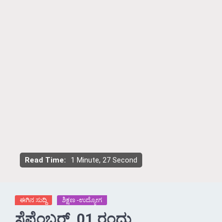
Read Time:
1 Minute, 27 Second
ಈಗಿನ ಸುದ್ದಿ
ಶಿಕ್ಷಣ -ಉದ್ಯೋಗ
ಸೆಪ್ಟೆಂಬರ್, 01 ರಂದು