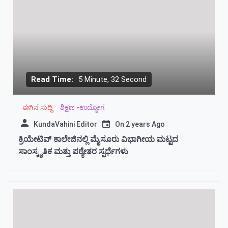
Read Time:
5 Minute, 32 Second
ಈಗಿನ ಸುದ್ದಿ
ಶಿಕ್ಷಣ -ಉದ್ಯೋಗ
KundaVahini Editor
On
2 years Ago
ಕ್ರಿಯೇಟಿವ್ ಕಾಲೇಜಿನಲ್ಲಿ ಮೈಸೂರು ವಿಭಾಗೀಯ ಮಟ್ಟದ
ಸಾಂಸ್ಕೃತಿಕ ಮತ್ತು ಪಠ್ಯೇತರ ಸ್ಪರ್ಧೆಗಳು