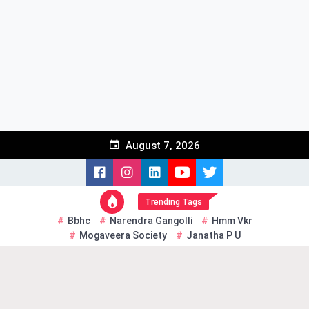
Skip
to
content
August 7, 2026
Trending Tags
Bbhc
Narendra Gangolli
Hmm Vkr
Mogaveera Society
Janatha P U