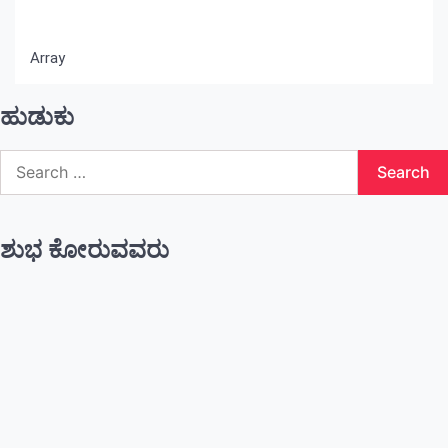
Array
ಹುಡುಕು
Search
for:
ಶುಭ ಕೋರುವವರು