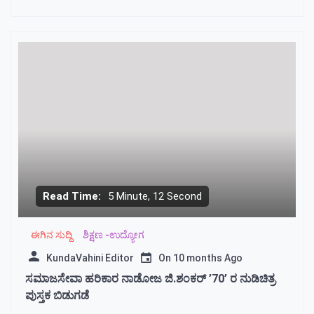
Read Time:
5 Minute, 12 Second
ಈಗಿನ ಸುದ್ದಿ
ಶಿಕ್ಷಣ -ಉದ್ಯೋಗ
KundaVahini Editor
On
10 months Ago
ಸಮಾಜಸೇವಾ ಹರಿಕಾರ ನಾಡೋಜ ಜಿ.ಶಂಕರ್ ’70’ ರ ನುಡಿಚಿತ್ರ
ಪುಸ್ತಕ ಬಿಡುಗಡೆ