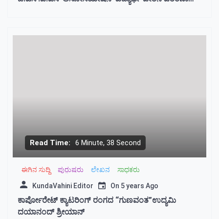
ಕಾರ್ಯಕ್ರಮ
Read Time:
6 Minute, 38 Second
ಈಗಿನ ಸುದ್ದಿ
ಪುರು಼ಷರು
ಲೇಖನ
ಸಾಧಕರು
KundaVahini Editor
On
5 years Ago
ಕಾರ್ಪೋರೇಟ್ ಕ್ಯಾಟರಿಂಗ್ ರಂಗದ “ಗುಣವಂತ”ಉದ್ಯಮಿ
ದಯಾನಂದ್ ಶ್ರೀಯಾನ್