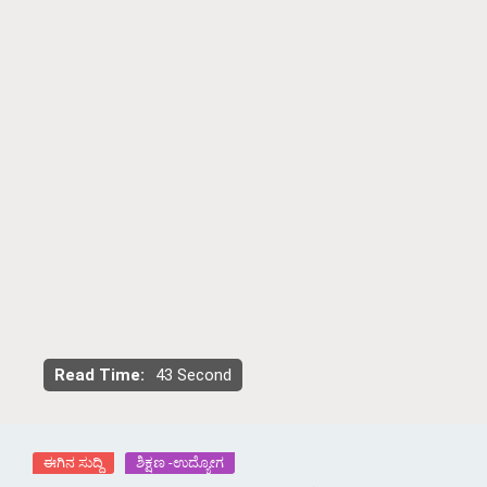
Read Time:
43 Second
ಈಗಿನ ಸುದ್ದಿ
ಶಿಕ್ಷಣ -ಉದ್ಯೋಗ