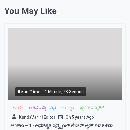
You May Like
Read Time:
1 Minute, 23 Second
ಅಂಕಣ
ಈಗಿನ ಸುದ್ದಿ
ಶಿಕ್ಷಣ -ಉದ್ಯೋಗ
ಸೈಬರ್ ಸೆಕ್ಯೂರಿಟಿ
KundaVahini Editor
On
5 years Ago
ಅಂಕಣ – 1 : ಅನಧಿಕೃತ ಇನ್ಸ್ಟಂಟ್ ಲೋನ್ ಆ್ಯಪ್ ಗಳ ಕುರಿತು