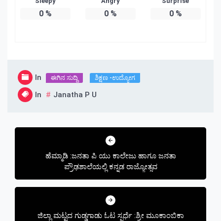
Sleepy
Angry
Surprise
0
%
0
%
0
%
In
ಈಗಿನ ಸುದ್ದಿ
ಶಿಕ್ಷಣ -ಉದ್ಯೋಗ
In
Janatha P U
Post
navigation
ಹೆಮ್ಮಾಡಿ :ಜನತಾ ಪಿ ಯು ಕಾಲೇಜು ಹಾಗೂ ಜನತಾ
ಪ್ರೌಢಶಾಲೆಯಲ್ಲಿ ಕನ್ನಡ ರಾಜ್ಯೋತ್ಸವ
ಜಿಲ್ಲಾ ಮಟ್ಟದ ಗುಡ್ಡಗಾಡು ಓಟ ಸ್ಫರ್ಧೆ :ಶ್ರೀ ಮೂಕಾಂಬಿಕಾ