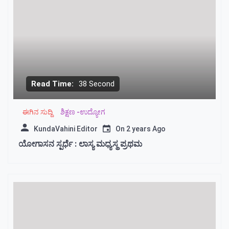
Read Time:
38 Second
ಈಗಿನ ಸುದ್ದಿ
ಶಿಕ್ಷಣ -ಉದ್ಯೋಗ
KundaVahini Editor
On
2 years Ago
ಯೋಗಾಸನ ಸ್ಪರ್ಧೆ : ಲಾಸ್ಯ ಮಧ್ಯಸ್ಥ ಪ್ರಥಮ