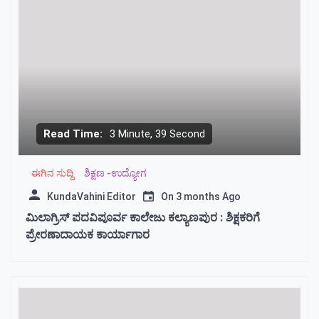
Read Time:
3 Minute, 39 Second
ಈಗಿನ ಸುದ್ದಿ
ಶಿಕ್ಷಣ -ಉದ್ಯೋಗ
KundaVahini Editor
On
3 months Ago
ಮಿಲಾಗ್ರಿಸ್ ಪದವಿಪೂರ್ವ ಕಾಲೇಜು ಕಲ್ಯಾಣಪುರ : ಶಿಕ್ಷಕರಿಗೆ
ಪ್ರೇರಣಾದಾಯಕ ಕಾರ್ಯಾಗಾರ