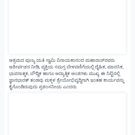
ಆಶ್ರಮದ ಪೂಜ್ಯ ಯತಿ ಸ್ವಾಮಿ ವಿನಾಯಕಾನಂದ ಮಹಾರಾಜ್‌ರವರು
ಆಶೀರ್ವಚನ ನೀಡಿ, ವ್ಯಕ್ತಿಯ ಸಮಗ್ರ ಬೇಳವಣಿಗೆಯಲ್ಲಿ ದೈಹಿಕ, ಮಾನಸಿಕ,
ಭಾವನಾತ್ಮಕ, ಬೌದ್ಧಿಕ ಹಾಗೂ ಆದ್ಯಾತ್ಮಿಕ ಅಂಶಗಳು ಮುಖ್ಯ. ಈ ನಿಟ್ಟಿನಲ್ಲಿ
ಜ್ಞಾನಭಾರತ್ ತಂಡವು ಮಕ್ಕಳ ಶ್ರೇಯೋಭಿವೃದ್ದಿಗಾಗಿ ಇಂತಹ ಕಾರ್ಯವನ್ನು
ಕೈಗೊಂಡಿರುವುದು ಪ್ರಶಂಸನೀಯ ಎಂದರು.