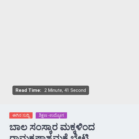
Read Time:
2 Minute, 41 Second
ಈಗಿನ ಸುದ್ದಿ
ಶಿಕ್ಷಣ -ಉದ್ಯೋಗ
ಬಾಲ ಸಂಸ್ಕಾರ ಮಕ್ಕಳಿಂದ
ರಾಮಕೃಷ್ಣಾಶ್ರಮಕ್ಕೆ ಭೇಟಿ