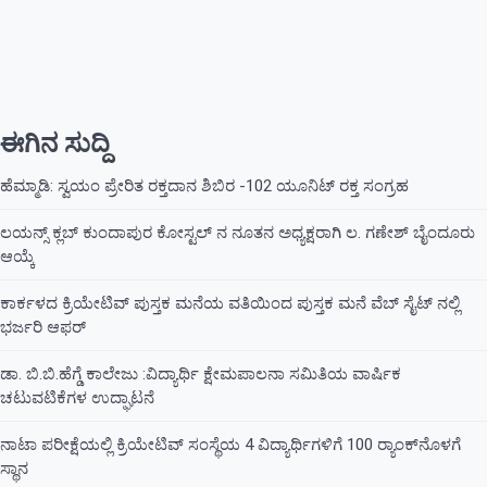
ಈಗಿನ ಸುದ್ದಿ
ಹೆಮ್ಮಾಡಿ: ಸ್ವಯಂ ಪ್ರೇರಿತ ರಕ್ತದಾನ ಶಿಬಿರ -102 ಯೂನಿಟ್ ರಕ್ತ ಸಂಗ್ರಹ
ಲಯನ್ಸ್ ಕ್ಲಬ್ ಕುಂದಾಪುರ ಕೋಸ್ಟಲ್ ನ ನೂತನ ಅಧ್ಯಕ್ಷರಾಗಿ ಲ. ಗಣೇಶ್ ಬೈಂದೂರು
ಆಯ್ಕೆ
ಕಾರ್ಕಳದ ಕ್ರಿಯೇಟಿವ್ ಪುಸ್ತಕ ಮನೆಯ ವತಿಯಿಂದ ಪುಸ್ತಕ ಮನೆ ವೆಬ್ ಸೈಟ್ ನಲ್ಲಿ
ಭರ್ಜರಿ ಆಫರ್
ಡಾ. ಬಿ.ಬಿ.ಹೆಗ್ಡೆ ಕಾಲೇಜು :ವಿದ್ಯಾರ್ಥಿ ಕ್ಷೇಮಪಾಲನಾ ಸಮಿತಿಯ ವಾರ್ಷಿಕ
ಚಟುವಟಿಕೆಗಳ ಉದ್ಘಾಟನೆ
ನಾಟಾ ಪರೀಕ್ಷೆಯಲ್ಲಿ ಕ್ರಿಯೇಟಿವ್ ಸಂಸ್ಥೆಯ 4 ವಿದ್ಯಾರ್ಥಿಗಳಿಗೆ 100 ರ‍್ಯಾಂಕ್‌ನೊಳಗೆ
ಸ್ಥಾನ