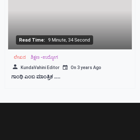
Read Time:
9 Minute, 34 Second
ಲೇಖನ
ಶಿಕ್ಷಣ -ಉದ್ಯೋಗ
KundaVahini Editor
On
3 years Ago
ಗಾಂಧಿ ಎಂಬ ಮಾಂತ್ರಿಕ …..