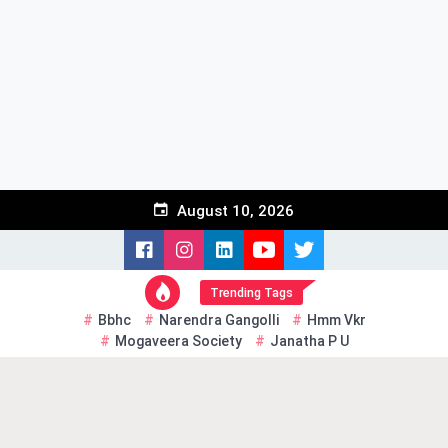
Skip
to
content
August 10, 2026
Trending Tags
Bbhc
Narendra Gangolli
Hmm Vkr
Mogaveera Society
Janatha P U