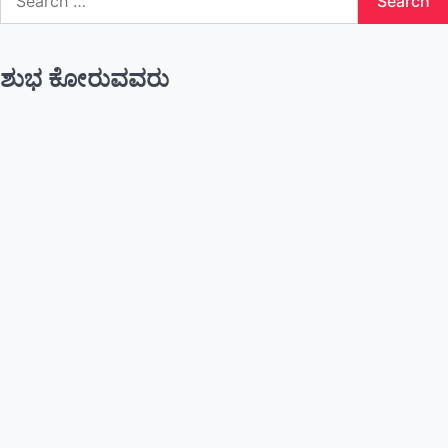
for:
ಶುಭ ಕೋರುವವರು