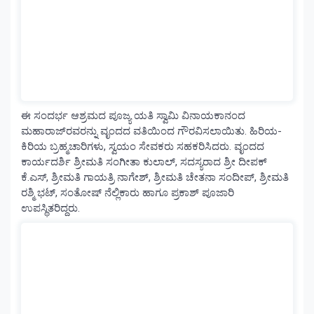
ಈ ಸಂದರ್ಭ ಆಶ್ರಮದ ಪೂಜ್ಯ ಯತಿ ಸ್ವಾಮಿ ವಿನಾಯಕಾನಂದ
ಮಹಾರಾಜ್‌ರವರನ್ನು ವೃಂದದ ವತಿಯಿಂದ ಗೌರವಿಸಲಾಯಿತು. ಹಿರಿಯ-
ಕಿರಿಯ ಬ್ರಹ್ಮಚಾರಿಗಳು, ಸ್ವಯಂ ಸೇವಕರು ಸಹಕರಿಸಿದರು. ವೃಂದದ
ಕಾರ್ಯದರ್ಶಿ ಶ್ರೀಮತಿ ಸಂಗೀತಾ ಕುಲಾಲ್, ಸದಸ್ಯರಾದ ಶ್ರೀ ದೀಪಕ್
ಕೆ.ಎಸ್, ಶ್ರೀಮತಿ ಗಾಯತ್ರಿ ನಾಗೇಶ್, ಶ್ರೀಮತಿ ಚೇತನಾ ಸಂದೀಪ್, ಶ್ರೀಮತಿ
ರಶ್ಮಿ ಭಟ್, ಸಂತೋಷ್ ನೆಲ್ಲಿಕಾರು ಹಾಗೂ ಪ್ರಕಾಶ್ ಪೂಜಾರಿ
ಉಪಸ್ಥಿತರಿದ್ದರು.