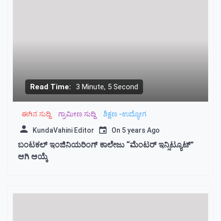
Read Time:
3 Minute, 5 Second
ಈಗಿನ ಸುದ್ದಿ
ಗ್ರಾಮೀಣ ಸುದ್ದಿ
ಶಿಕ್ಷಣ -ಉದ್ಯೋಗ
KundaVahini Editor
On
5 years Ago
ಬಂಟಕಲ್ ಇಂಜಿನಿಯರಿಂಗ್ ಕಾಲೇಜು “ಮೆಂಟರ್ ಇನ್ಸಿಟ್ಯೂಟ್”
ಆಗಿ ಆಯ್ಕೆ