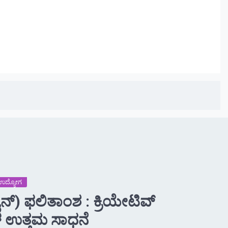
 -ಉದ್ಯೋಗ
ನ್) ಫಲಿತಾಂಶ : ಕ್ರಿಯೇಟಿವ್
ಗಳ ಉತ್ತಮ ಸಾಧನೆ