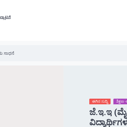
ೆ
ದ್ಘಾಟನೆ
ತಮ ಸಾಧನೆ
ಈಗಿನ ಸುದ್ದಿ
ಶಿಕ್ಷಣ
ಜೆ.ಇ.ಇ (ಮೈ
ವಿದ್ಯಾರ್ಥಿ