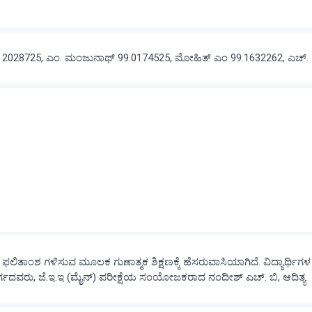
99. 2028725, ಎಂ. ಮಂಜುನಾಥ್ 99.0174525, ಮೋಹಿತ್ ಎಂ 99.1632262, ಎಚ್.
 ಫಲಿತಾಂಶ ಗಳಿಸುವ ಮೂಲಕ ಗುಣಾತ್ಮಕ ಶಿಕ್ಷಣಕ್ಕೆ ಹೆಸರುವಾಸಿಯಾಗಿದೆ. ವಿದ್ಯಾರ್ಥಿಗಳ
್ಗದವರು, ಜೆ.ಇ.ಇ (ಮೈನ್) ಪರೀಕ್ಷೆಯ ಸಂಯೋಜಕರಾದ ನಂದೀಶ್ ಎಚ್. ಬಿ, ಆದಿತ್ಯ