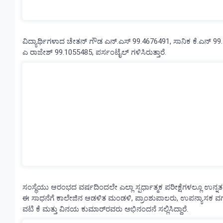
ವಿದ್ಯಾರ್ಥಿಗಳಾದ ಚೇತನ್ ಗೌಡ ಎನ್.ಎಸ್ 99.4676491, ಸಾನಿಕ ಕೆ.ಎನ್ 
ಎ ರಾಜೇಶ್ 99.1055485, ಪರ್ಸಂಟೈಲ್ ಗಳಿಸಿರುತ್ತಾರೆ.
ಸಂಸ್ಥೆಯು ಆರಂಭದ ವರ್ಷದಿಂದಲೇ ಎಲ್ಲಾ ಸ್ಪರ್ಧಾತ್ಮಕ ಪರೀಕ್ಷೆಗಳಲ್ಲೂ ಉನ್ನತ
ಈ ಸಾಧನೆಗೆ ಕಾಲೇಜಿನ ಆಡಳಿತ ಮಂಡಳಿ, ಪ್ರಾಂಶುಪಾಲರು, ಉಪನ್ಯಾಸಕ ವರ
ವಟಿ ಕೆ ಮತ್ತು ವಿನಯ ಕುಮಾರ್‌ರವರು ಅಭಿನಂದನೆ ಸಲ್ಲಿಸಿದ್ದಾರೆ.