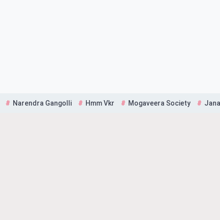
Narendra Gangolli
Hmm Vkr
Mogaveera Society
Jana