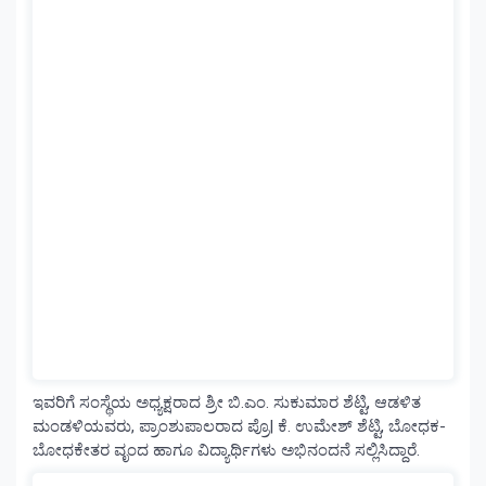
ಇವರಿಗೆ ಸಂಸ್ಥೆಯ ಅಧ್ಯಕ್ಷರಾದ ಶ್ರೀ ಬಿ.ಎಂ. ಸುಕುಮಾರ ಶೆಟ್ಟಿ, ಆಡಳಿತ
ಮಂಡಳಿಯವರು, ಪ್ರಾಂಶುಪಾಲರಾದ ಪ್ರೊ| ಕೆ. ಉಮೇಶ್ ಶೆಟ್ಟಿ, ಬೋಧಕ-
ಬೋಧಕೇತರ ವೃಂದ ಹಾಗೂ ವಿದ್ಯಾರ್ಥಿಗಳು ಅಭಿನಂದನೆ ಸಲ್ಲಿಸಿದ್ದಾರೆ.