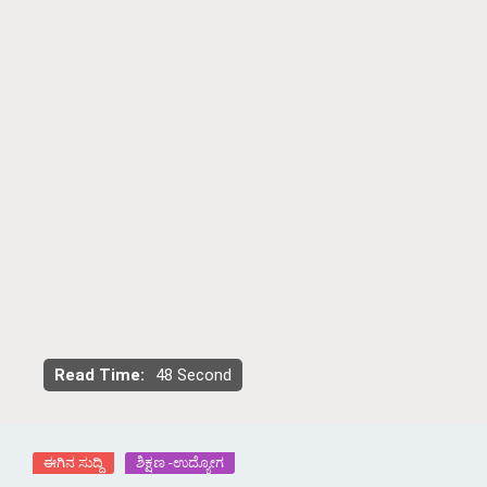
Read Time:
48 Second
ಈಗಿನ ಸುದ್ದಿ
ಶಿಕ್ಷಣ -ಉದ್ಯೋಗ