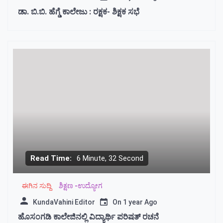
ಡಾ. ಬಿ.ಬಿ. ಹೆಗ್ಡೆ ಕಾಲೇಜು : ರಕ್ಷಕ- ಶಿಕ್ಷಕ ಸಭೆ
Read Time:
6 Minute, 32 Second
ಈಗಿನ ಸುದ್ದಿ
ಶಿಕ್ಷಣ -ಉದ್ಯೋಗ
KundaVahini Editor
On
1 year Ago
ಹೊಸಂಗಡಿ ಕಾಲೇಜಿನಲ್ಲಿ ವಿದ್ಯಾರ್ಥಿ ಪರಿಷತ್ ರಚನೆ