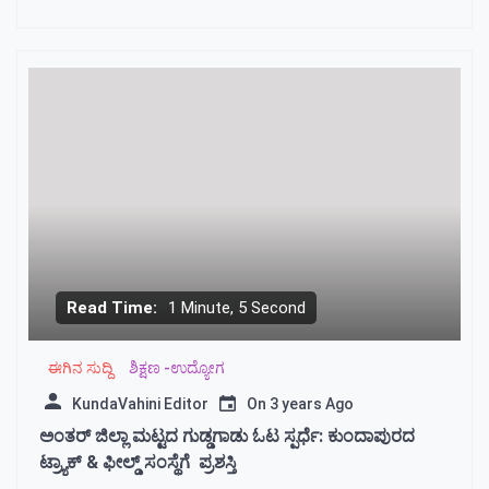
Read Time:
1 Minute, 5 Second
ಈಗಿನ ಸುದ್ದಿ
ಶಿಕ್ಷಣ -ಉದ್ಯೋಗ
KundaVahini Editor
On
3 years Ago
ಅಂತರ್ ಜಿಲ್ಲಾ ಮಟ್ಟದ ಗುಡ್ಡಗಾಡು ಓಟ ಸ್ಪರ್ಧೆ: ಕುಂದಾಪುರದ
ಟ್ರ್ಯಾಕ್ & ಫೀಲ್ಡ್ ಸಂಸ್ಥೆಗೆ ಪ್ರಶಸ್ತಿ