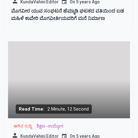
KundaVahini Editor
On
5 years Ago
ಮೊಗವೀರ ಯುವ ಸಂಘಟನೆ ಹೆಮ್ಮಾಡಿ ಘಟಕದ ವತಿಯಿಂದ ಬಡ
ಮಹಿಳೆ ಕಾವೇರಿ ಮೊಗವೀರ್ತಿಯವರಿಗೆ ಮನೆ ನಿರ್ಮಾಣ
Read Time:
2 Minute, 12 Second
ಈಗಿನ ಸುದ್ದಿ
ಶಿಕ್ಷಣ -ಉದ್ಯೋಗ
KundaVahini Editor
On
5 years Ago