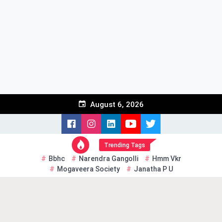
Skip
to
content
August 6, 2026
Trending Tags
Bbhc
Narendra Gangolli
Hmm Vkr
Mogaveera Society
Janatha P U