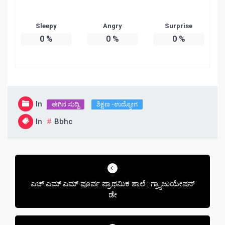
Sleepy
Angry
Surprise
0
%
0
%
0
%
In
ಈಗಿನ ಸುದ್ದಿ
ಶಿಕ್ಷಣ -ಉದ್ಯೋಗ
In
Bbhc
Post
navigation
ಎಚ್.ಎಮ್.ಎಮ್ ಪೂರ್ವ ಪ್ರಾಥಮಿಕ ಶಾಲೆ : ಗ್ರ್ಯಾಜುಯೇಷನ್
ಡೇ