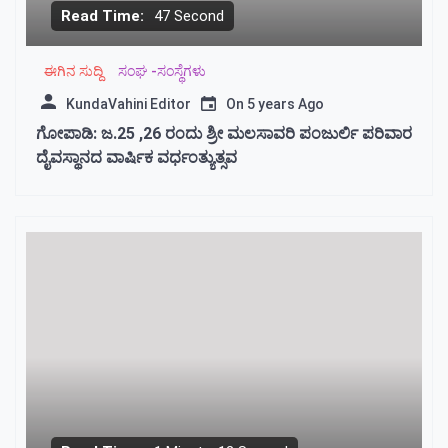
Read Time:
47 Second
ಈಗಿನ ಸುದ್ದಿ
ಸಂಘ -ಸಂಸ್ಥೆಗಳು
KundaVahini Editor
On
5 years Ago
ಗೋಪಾಡಿ: ಜ.25 ,26 ರಂದು ಶ್ರೀ ಮಲಸಾವರಿ ಪಂಜುರ್ಲಿ ಪರಿವಾರ
ದೈವಸ್ಥಾನದ ವಾರ್ಷಿಕ ವರ್ಧಂತ್ಯುತ್ಸವ