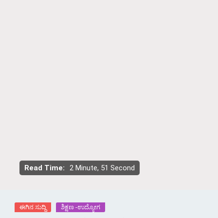
Read Time:
2 Minute, 51 Second
ಈಗಿನ ಸುದ್ದಿ
ಶಿಕ್ಷಣ -ಉದ್ಯೋಗ