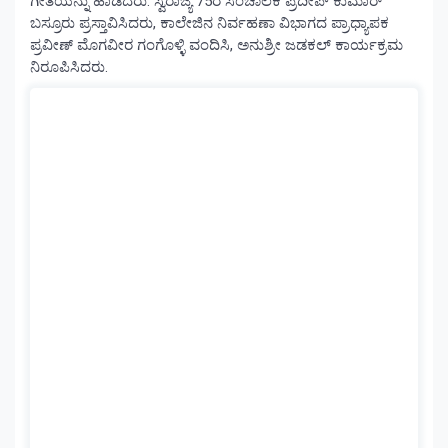
ಗೀತೆಯನ್ನು ಹಾಡಿದರು. ಸ್ವರಾಜ್ಯ 75ರ ಸಂಚಾಲಕ ಪ್ರದೀಪ್ ಕುಮಾರ್
ಬಸ್ರೂರು ಪ್ರಸ್ತಾವಿಸಿದರು, ಕಾಲೇಜಿನ ನಿರ್ವಹಣಾ ವಿಭಾಗದ ಪ್ರಾಧ್ಯಾಪಕ
ಪ್ರವೀಣ್ ಮೊಗವೀರ ಗಂಗೊಳ್ಳಿ ವಂದಿಸಿ, ಅನುಶ್ರೀ ಜಡಕಲ್ ಕಾರ್ಯಕ್ರಮ
ನಿರೂಪಿಸಿದರು.