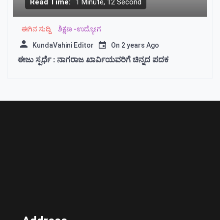
Read Time:
1 Minute, 12 Second
ಈಗಿನ ಸುದ್ದಿ
ಶಿಕ್ಷಣ -ಉದ್ಯೋಗ
KundaVahini Editor
On
2 years Ago
ಈಜು ಸ್ಪರ್ಧೆ : ನಾಗರಾಜ ಖಾರ್ವಿಯವರಿಗೆ ಚಿನ್ನದ ಪದಕ