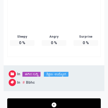
Sleepy
Angry
Surprise
0
%
0
%
0
%
In
ಈಗಿನ ಸುದ್ದಿ
ಶಿಕ್ಷಣ -ಉದ್ಯೋಗ
In
Bbhc
Post
navigation