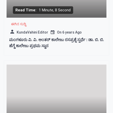
Read Time:
1 Minute, 8 Second
ಈಗಿನ ಸುದ್ದಿ
KundaVahini Editor
On
6 years Ago
ಮಂಗಳೂರು ವಿ. ವಿ. ಅಂತರ್ ಕಾಲೇಜು ರಸಪ್ರಶ್ನೆ ಸ್ಪರ್ಧೆ : ಡಾ. ಬಿ. ಬಿ‌.
ಹೆಗ್ಡೆ ಕಾಲೇಜು‌ ಪ್ರಥಮ‌ ಸ್ಥಾನ