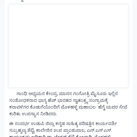
ಗಾಂಧಿ ಅಧ್ಯಯನ ಕೇಂದ್ರ, ಮಾನಸ ಗಂಗೋತ್ರಿ ಮೈಸೂರು ಇಲ್ಲಿನ
ಸಂಶೋಧಕರಾದ ಭಾಗ್ಯ ಹೆಚ್ ಭಾರತದ ಸ್ವಾತಂತ್ರ್ಯ ಸಂಗ್ರಾಮಕ್ಕೆ
ಕರಾವಳಿಗರ ಕೊಡುಗೆಯೊಂದಿಗೆ ಮೊಳಹಳ್ಳಿ ಮಹಾಬಲ ಹೆಗ್ಡೆ ಯವರ ಸೇವೆ
ಕುರಿತು ಉಪನ್ಯಾಸ ನೀಡಿದರು.
ಈ ಸಂದರ್ಭ ಉಡುಪಿ ಜಿಲ್ಲಾ ಕನ್ನಡ ಸಾಹಿತ್ಯ ಪರಿಷತ್ತಿನ ಕಾರ್ಯದರ್ಶಿ
ಸುಬ್ರಹ್ಮಣ್ಯ ಶೆಟ್ಟಿ, ಕಾಲೇಜಿನ ಉಪ ಪ್ರಾಂಶುಪಾಲ, ಎನ್.ಎಸ್.ಎಸ್.
ಕಾರ್ಯಕ್ರಮ ಅಧಿಕಾರಿ ಡಾ .ಚೇತನ್ ಶೆಟ್ಟಿ ಕೋವಾಡಿ, ಮೊಳಹಳ್ಳಿ