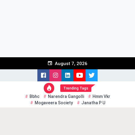
Skip
to
content
August 7, 2026
Trending Tags
Bbhc
Narendra Gangolli
Hmm Vkr
Mogaveera Society
Janatha P U