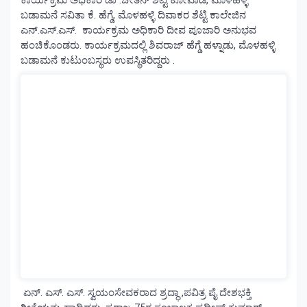
ಬಡಾಮನೆ ಸವಿತಾ ಕೆ. ಹೆಗ್ಡೆ, ಮೊಳಹಳ್ಳಿ ದಿವಾಕರ ಶೆಟ್ಟಿ ಕಾಲೇಜಿನ
ಎನ್.ಎಸ್.ಎಸ್. ಕಾರ್ಯಕ್ರಮ ಅಧಿಕಾರಿ ದೀಪ ಪೂಜಾರಿ ಅನುಭವ
ಹಂಚಿಕೊಂಡರು. ಕಾರ್ಯಕ್ರಮದಲ್ಲಿ ಶಿವರಾಜ್ ಹೆಗ್ಡೆ ಹಳ್ನಾಡು, ಮೊಳಹಳ್ಳಿ
ಬಡಾಮನೆ ಕುಟುಂಬಸ್ಥರು ಉಪಸ್ಥಿತರಿದ್ದರು .
ಏನ್. ಎಸ್. ಎಸ್. ಸ್ವಯಂಸೇವಕರಾದ ಶ್ರದ್ಧಾ ,ಪವಿತ್ರ ಪೈ ದೇಶಭಕ್ತಿ