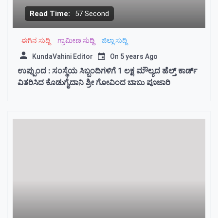
Read Time:
57 Second
ಈಗಿನ ಸುದ್ದಿ
ಗ್ರಾಮೀಣ ಸುದ್ದಿ
ಜಿಲ್ಲಾ ಸುದ್ದಿ
KundaVahini Editor
On
5 years Ago
ಉಪ್ಪುಂದ : ಸಂಸ್ಥೆಯ ಸಿಬ್ಬಂದಿಗಳಿಗೆ 1 ಲಕ್ಷ ಮೌಲ್ಯದ ಹೆಲ್ತ್ ಕಾರ್ಡ್
ವಿತರಿಸಿದ ಕೊಡುಗೈದಾನಿ ಶ್ರೀ ಗೋವಿಂದ ಬಾಬು ಪೂಜಾರಿ