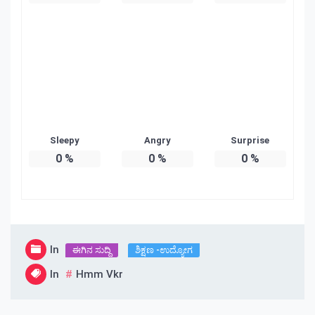
Sleepy
Angry
Surprise
0
%
0
%
0
%
In
ಈಗಿನ ಸುದ್ದಿ
ಶಿಕ್ಷಣ -ಉದ್ಯೋಗ
In
Hmm Vkr