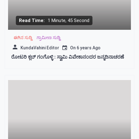
Read Time:
1 Minute, 45 Second
ಈಗಿನ ಸುದ್ದಿ
ಗ್ರಾಮೀಣ ಸುದ್ದಿ
KundaVahini Editor
On
6 years Ago
ರೋಟರಿ ಕ್ಲಬ್ ಗಂಗೊಳ್ಳಿ : ಸ್ವಾಮಿ ವಿವೇಕಾನಂದರ ಜನ್ಮದಿನಾಚರಣೆ