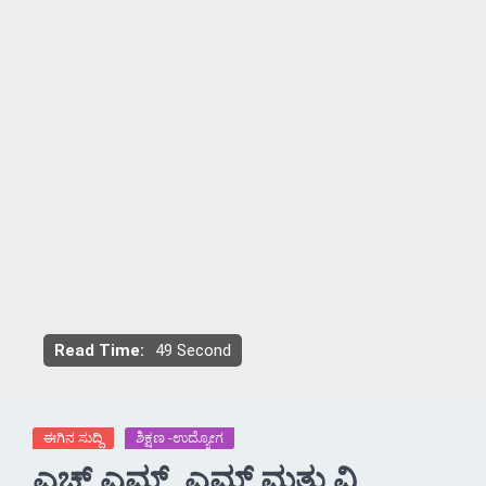
Read Time:
49 Second
ಈಗಿನ ಸುದ್ದಿ
ಶಿಕ್ಷಣ -ಉದ್ಯೋಗ
ಎಚ್.ಎಮ್. ಎಮ್ ಮತ್ತು ವಿ.