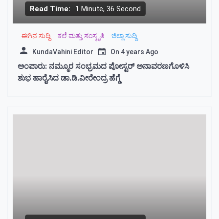
Read Time:
1 Minute, 36 Second
ಈಗಿನ ಸುದ್ದಿ
ಕಲೆ ಮತ್ತು ಸಂಸ್ಕೃತಿ
ಜಿಲ್ಲಾ ಸುದ್ದಿ
KundaVahini Editor
On
4 years Ago
ಅಂಪಾರು: ನಮ್ಮೂರ ಸಂಭ್ರಮದ ಪೋಸ್ಟರ್ ಅನಾವರಣಗೊಳಿಸಿ
ಶುಭ ಹಾರೈಸಿದ ಡಾ.ಡಿ.ವೀರೇಂದ್ರ ಹೆಗ್ಡೆ