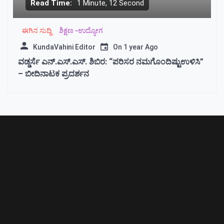
Read Time:
1 Minute, 12 Second
ಈಗಿನ ಸುದ್ದಿ
ಶಿಕ್ಷಣ -ಉದ್ಯೋಗ
KundaVahini Editor
On
1 year Ago
ವಡ್ಡರ್ಸೆ ಎನ್.ಎಸ್.ಎಸ್. ಶಿಬಿರ: “ಪರಿಸರ ನಮಗೊಂದಿಷ್ಟುಉಳಿಸಿ”
– ಬೀದಿನಾಟಕ ಪ್ರದರ್ಶನ