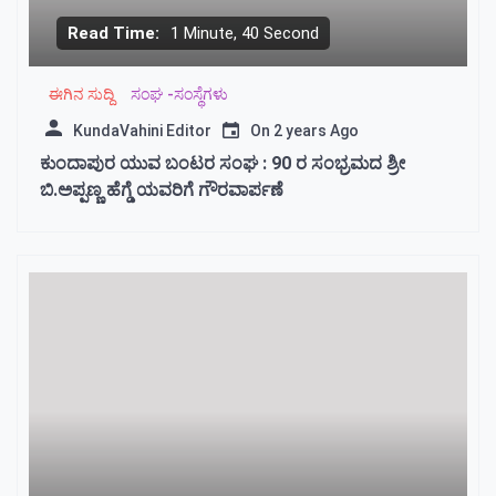
Read Time:
1 Minute, 40 Second
ಈಗಿನ ಸುದ್ದಿ
ಸಂಘ -ಸಂಸ್ಥೆಗಳು
KundaVahini Editor
On
2 years Ago
ಕುಂದಾಪುರ ಯುವ ಬಂಟರ ಸಂಘ : 90 ರ ಸಂಭ್ರಮದ ಶ್ರೀ
ಬಿ.ಅಪ್ಪಣ್ಣ ಹೆಗ್ಡೆ ಯವರಿಗೆ ಗೌರವಾರ್ಪಣೆ