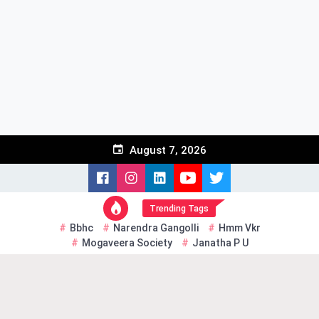
Skip
to
content
August 7, 2026
Trending Tags
Bbhc
Narendra Gangolli
Hmm Vkr
Mogaveera Society
Janatha P U