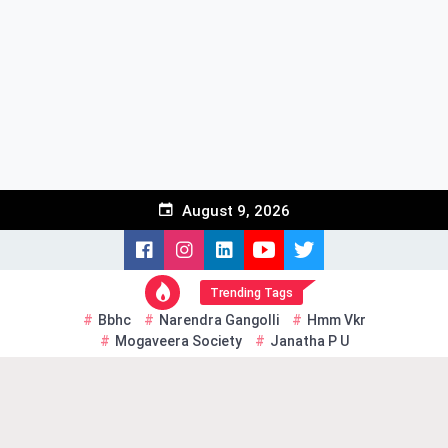
Skip
to
content
August 9, 2026
Trending Tags
Bbhc
Narendra Gangolli
Hmm Vkr
Mogaveera Society
Janatha P U