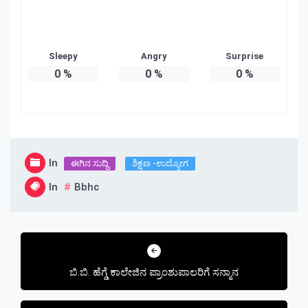
Sleepy
Angry
Surprise
0
%
0
%
0
%
In
ಈಗಿನ ಸುದ್ದಿ
ಶಿಕ್ಷಣ -ಉದ್ಯೋಗ
In
Bbhc
Post
navigation
ಬಿ.ಬಿ. ಹೆಗ್ಡೆ ಕಾಲೇಜಿನ ಪ್ರಾಂಶುಪಾಲರಿಗೆ ಸನ್ಮಾನ