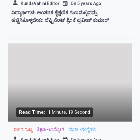
KundaVahini Editor
On
5 years Ago
ವಿದ್ಯಾರ್ಥಿಗಳು ಆಂತರಿಕ ಶೈಕ್ಷಣಿಕ ಗುಣಮಟ್ಟವನ್ನು
ಹೆಚ್ಚಿಸಿಕೊಳ್ಳಬೇಕು: ಲೆಫ್ಟಿನೆಂಟ್ ಶ್ರೀ ಕೆ ಪ್ರವೀಣ್ ಕುಮಾರ್
Read Time:
1 Minute, 19 Second
ಈಗಿನ ಸುದ್ದಿ
ಶಿಕ್ಷಣ -ಉದ್ಯೋಗ
ಸಂಘ -ಸಂಸ್ಥೆಗಳು
KundaVahini Editor
On
5 years Ago