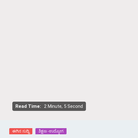
Read Time:
2 Minute, 5 Second
ಈಗಿನ ಸುದ್ದಿ
ಶಿಕ್ಷಣ -ಉದ್ಯೋಗ