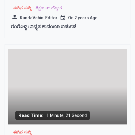
ಈಗಿನ ಸುದ್ದಿ
ಶಿಕ್ಷಣ -ಉದ್ಯೋಗ
KundaVahini Editor
On
2 years Ago
ಗಂಗೊಳ್ಳಿ : ನಿಭೃತ ಕಾದಂಬರಿ ಬಿಡುಗಡೆ
Read Time:
1 Minute, 21 Second
ಈಗಿನ ಸುದ್ದಿ