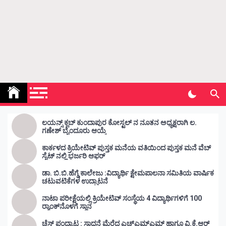
Kunda Vahini – ಕುಂದ ವಾಹಿನಿ
www.kundavahini.com
ಲಯನ್ಸ್ ಕ್ಲಬ್ ಕುಂದಾಪುರ ಕೋಸ್ಟಲ್ ನ ನೂತನ ಅಧ್ಯಕ್ಷರಾಗಿ ಲ.
ಗಣೇಶ್ ಬೈಂದೂರು ಆಯ್ಕೆ
ಕಾರ್ಕಳದ ಕ್ರಿಯೇಟಿವ್ ಪುಸ್ತಕ ಮನೆಯ ವತಿಯಿಂದ ಪುಸ್ತಕ ಮನೆ ವೆಬ್
ಸೈಟ್ ನಲ್ಲಿ ಭರ್ಜರಿ ಆಫರ್
ಡಾ. ಬಿ.ಬಿ.ಹೆಗ್ಡೆ ಕಾಲೇಜು :ವಿದ್ಯಾರ್ಥಿ ಕ್ಷೇಮಪಾಲನಾ ಸಮಿತಿಯ ವಾರ್ಷಿಕ
ಚಟುವಟಿಕೆಗಳ ಉದ್ಘಾಟನೆ
ನಾಟಾ ಪರೀಕ್ಷೆಯಲ್ಲಿ ಕ್ರಿಯೇಟಿವ್ ಸಂಸ್ಥೆಯ 4 ವಿದ್ಯಾರ್ಥಿಗಳಿಗೆ 100
ರ‍್ಯಾಂಕ್‌ನೊಳಗೆ ಸ್ಥಾನ
ಚೆಸ್ ಪಂದ್ಯಾಟ : ಸಾಧನೆ ಮೆರೆದ ಎಚ್ಎಮ್ಎಮ್ ಹಾಗೂ ವಿ.ಕೆ.ಆರ್