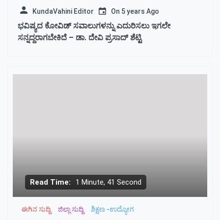
KundaVahini Editor
On
5 years Ago
ಭವಿಷ್ಯದ ಕೋವಿಡ್ ಸವಾಲುಗಳನ್ನು ಎದುರಿಸಲು‌ ಇಗಲೇ
ಸನ್ನದ್ದರಾಗಬೇಕಿದೆ‌ – ಡಾ. ದೇವಿ ಪ್ರಸಾದ್ ಶೆಟ್ಟಿ
Read Time:
1 Minute, 41 Second
ಈಗಿನ ಸುದ್ದಿ
ಜಿಲ್ಲಾ ಸುದ್ದಿ
ಶಿಕ್ಷಣ -ಉದ್ಯೋಗ