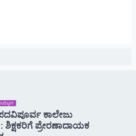
 -ಉದ್ಯೋಗ
್ ಪದವಿಪೂರ್ವ ಕಾಲೇಜು
: ಶಿಕ್ಷಕರಿಗೆ ಪ್ರೇರಣಾದಾಯಕ