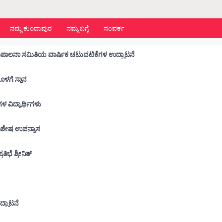
ನಮ್ಮ ಕುಂದಾಪುರ
ನಮ್ಮ ಬಗ್ಗೆ
ಸಂಪರ್ಕ
ಡಾ. ಬಿ.ಬಿ.ಹೆಗ್ಡೆ ಕಾಲೇಜು :ವಿದ್ಯಾರ್ಥಿ ಕ್ಷೇಮಪಾಲನಾ ಸಮಿತಿಯ ವಾರ್ಷಿಕ ಚಟುವಟಿಕೆಗಳ ಉದ್ಘಾಟನೆ
ನೊಳಗೆ ಸ್ಥಾನ
 ಶಾಲೆಗಳ ವಿದ್ಯಾರ್ಥಿಗಳು
ು ವಿಶೇಷ ಉಪನ್ಯಾಸ
ಭೆ ಶ್ರೀನಿತ್
ೆ
ದ್ಘಾಟನೆ