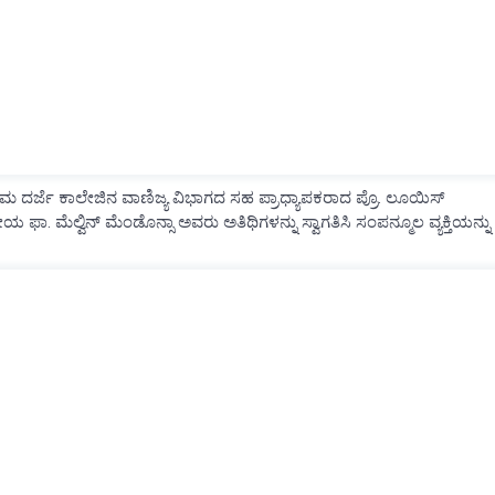
ಥಮ ದರ್ಜೆ ಕಾಲೇಜಿನ ವಾಣಿಜ್ಯ ವಿಭಾಗದ ಸಹ ಪ್ರಾಧ್ಯಾಪಕರಾದ ಪ್ರೊ. ಲೂಯಿಸ್
ಮೆಲ್ವಿನ್ ಮೆಂಡೊನ್ಸಾ ಅವರು ಅತಿಥಿಗಳನ್ನು ಸ್ವಾಗತಿಸಿ ಸಂಪನ್ಮೂಲ ವ್ಯಕ್ತಿಯನ್ನು