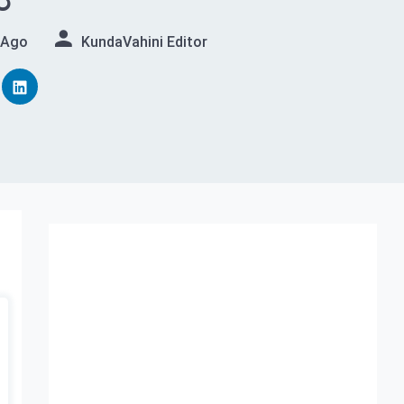
ರ
 Ago
KundaVahini Editor