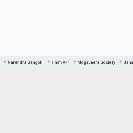
Narendra Gangolli
Hmm Vkr
Mogaveera Society
Jana