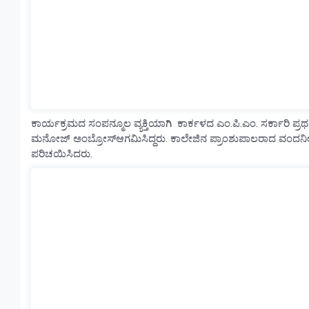
ಕಾರ್ಯಕ್ರಮದ ಸಂಪನ್ಮೂಲ ವ್ಯಕ್ತಿಯಾಗಿ ಕಾರ್ಕಳದ ಎಂ.ಪಿ.ಎಂ. ಸರ್ಕಾರಿ ಪ್ರ
ಮನೋಜ್ ಅಂಬ್ರೋಸ್ಆಗಮಿಸಿದ್ದರು. ಕಾಲೇಜಿನ ಪ್ರಾಂಶುಪಾಲರಾದ ವಂದನೀಯ ಫಾ. 
ಪರಿಚಯಿಸಿದರು.