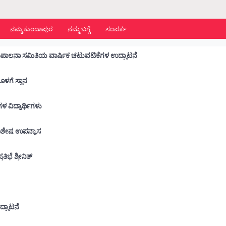
ನಮ್ಮ ಕುಂದಾಪುರ
ನಮ್ಮ ಬಗ್ಗೆ
ಸಂಪರ್ಕ
ಡಾ. ಬಿ.ಬಿ.ಹೆಗ್ಡೆ ಕಾಲೇಜು :ವಿದ್ಯಾರ್ಥಿ ಕ್ಷೇಮಪಾಲನಾ ಸಮಿತಿಯ ವಾರ್ಷಿಕ ಚಟುವಟಿಕೆಗಳ ಉದ್ಘಾಟನೆ
ನೊಳಗೆ ಸ್ಥಾನ
 ಶಾಲೆಗಳ ವಿದ್ಯಾರ್ಥಿಗಳು
ು ವಿಶೇಷ ಉಪನ್ಯಾಸ
ಭೆ ಶ್ರೀನಿತ್
ೆ
ದ್ಘಾಟನೆ