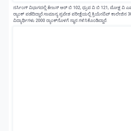
ನರ್ಸಿಂಗ್ ವಿಭಾಗದಲ್ಲಿ ತೇಜಸ್‌ ಆರ್‌ ಬಿ 102, ಧ್ರುವ ವಿ ಬಿ 121, ಮೋಕ್ಷ ವಿ ಎ
ರ‍್ಯಾಂಕ್ ಪಡೆದಿದ್ದಾರೆ.ಸಾಮಾನ್ಯ ಪ್ರವೇಶ ಪರೀಕ್ಷೆಯಲ್ಲಿ ಕ್ರಿಯೇಟಿವ್ ಕಾಲೇಜಿನ 3
ವಿದ್ಯಾರ್ಥಿಗಳು 2000 ರ‍್ಯಾಂಕ್‌ನೊಳಗೆ ಸ್ಥಾನ ಗಳಿಸಿಕೊಂಡಿದ್ದಾರೆ.