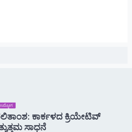
 -ಉದ್ಯೋಗ
 ಫಲಿತಾಂಶ: ಕಾರ್ಕಳದ ಕ್ರಿಯೇಟಿವ್
ಯುತ್ತಮ ಸಾಧನೆ