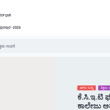
ವರ್ ಭಾಗಿ
ಲೂರು: ಪ್ರತಿಭಾ ಪುರಸ್ಕಾರ -2026
ತ್ತಮ ಸಾಧನೆ
ಈಗಿನ ಸುದ್ದಿ
ಶಿಕ್ಷಣ
ಕೆ.ಸಿ.ಇ.ಟಿ
ಕಾಲೇಜು ಅತ್