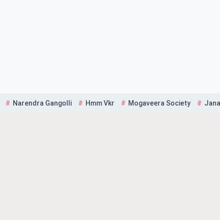
Narendra Gangolli
Hmm Vkr
Mogaveera Society
Jana