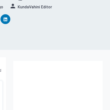
go
KundaVahini Editor
ವ