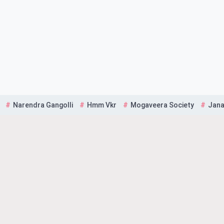
Narendra Gangolli
Hmm Vkr
Mogaveera Society
Jana