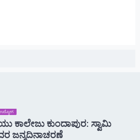
 -ಉದ್ಯೋಗ
.ಯು ಕಾಲೇಜು ಕುಂದಾಪುರ: ಸ್ವಾಮಿ
ರ ಜನ್ಮದಿನಾಚರಣೆ