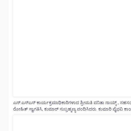
ಎನ್.ಎಸ್ಎಸ್ ಕಾರ್ಯಕ್ರಮಾಧಿಕಾರಿಗಳಾದ ಶ್ರೀಮತಿ ವನಿತಾ ನಾಯ್ಕ್ , ಸಹಸಂ
ರೋಹಿತ್ ಸ್ವಾಗತಿಸಿ, ಕುಮಾರ್ ಸುಬ್ರಹ್ಮಣ್ಯ ವಂದಿಸಿದರು. ಕುಮಾರಿ ವೈಭವಿ ಕಾ