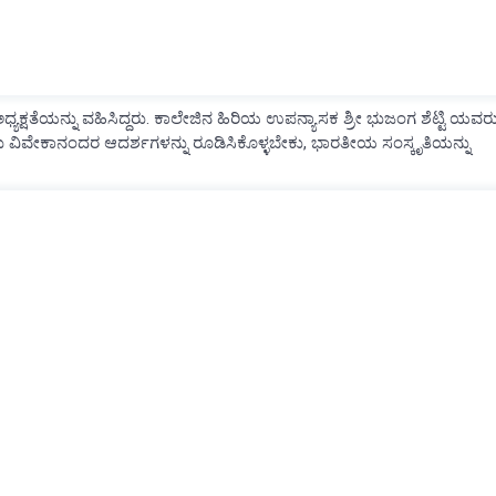
ಯಕ್ಷತೆಯನ್ನು ವಹಿಸಿದ್ದರು. ಕಾಲೇಜಿನ ಹಿರಿಯ ಉಪನ್ಯಾಸಕ ಶ್ರೀ ಭುಜಂಗ ಶೆಟ್ಟಿ ಯವರ
್ವಾಮಿ ವಿವೇಕಾನಂದರ ಆದರ್ಶಗಳನ್ನು ರೂಡಿಸಿಕೊಳ್ಳಬೇಕು, ಭಾರತೀಯ ಸಂಸ್ಕೃತಿಯನ್ನು