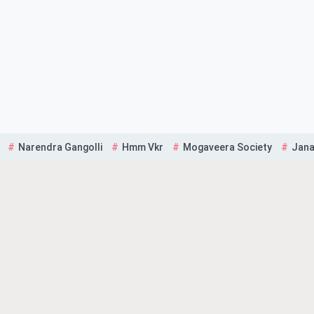
Narendra Gangolli
Hmm Vkr
Mogaveera Society
Jana