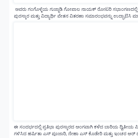
ಅವರು ಗಂಗೊಳ್ಳಿಯ ಗುಜ್ಜಾಡಿ ಗೋಪಾಲ ನಾಯಕ್ ರೋಟರಿ ಸಭಾಂಗಣದಲ್ಲಿ ಗಂಗ
ಪುರಸ್ಕಾರ ಮತ್ತು ವಿದ್ಯಾರ್ಥಿ ವೇತನ ವಿತರಣಾ ಸಮಾರಂಭವನ್ನು ಉದ್ಘಾಟಿಸಿ 
ಈ ಸಂದರ್ಭದಲ್ಲಿ ಪ್ರತಿಭಾ ಪುರಸ್ಕಾರದ ಅಂಗವಾಗಿ ಕಳೆದ ಬಾರಿಯ ದ್ವಿತೀಯ ಪಿಯುಸ
ಗಳಿಸಿದ ಹರ್ಷಿತಾ ಎಸ್ ಪೂಜಾರಿ, ನೇಹಾ ಎಸ್ ಕೊಡೇರಿ ಮತ್ತು ಇಂಚರ ಆರ್ ದ