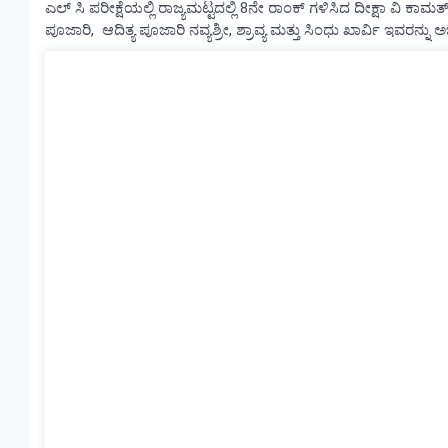
ಎಲ್ ಸಿ ಪರೀಕ್ಷೆಯಲ್ಲಿ ರಾಜ್ಯಮಟ್ಟದಲ್ಲಿ 8ನೇ ರಾಂಕ್ ಗಳಿಸಿದ ದೀಕ್ಷಾ ವಿ 
ಪೂಜಾರಿ, ಆದಿತ್ಯ ಪೂಜಾರಿ ನವ್ಯಶ್ರೀ, ಶ್ರಾವ್ಯ ಮತ್ತು ಸಿಂಧು ಖಾರ್ವಿ ಇವರನ್ನು