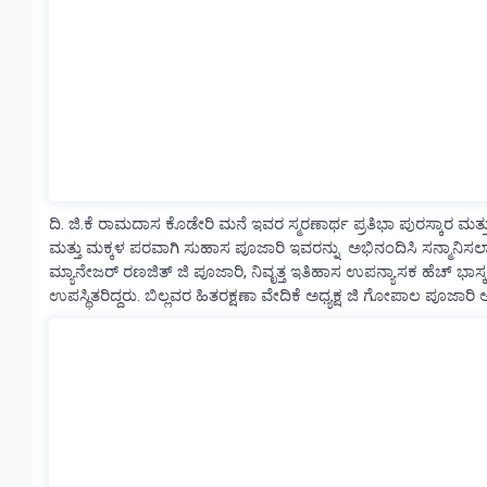
ದಿ. ಜಿ.ಕೆ ರಾಮದಾಸ ಕೊಡೇರಿ ಮನೆ ಇವರ ಸ್ಮರಣಾರ್ಥ ಪ್ರತಿಭಾ ಪುರಸ್ಕಾರ ಮತ
ಮತ್ತು ಮಕ್ಕಳ ಪರವಾಗಿ ಸುಹಾಸ ಪೂಜಾರಿ ಇವರನ್ನು ಅಭಿನಂದಿಸಿ ಸನ್ಮಾನಿಸ
ಮ್ಯಾನೇಜರ್ ರಣಜಿತ್ ಜಿ ಪೂಜಾರಿ, ನಿವೃತ್ತ ಇತಿಹಾಸ ಉಪನ್ಯಾಸಕ ಹೆಚ್ ಭಾಸ್ಕರ್
ಉಪಸ್ಥಿತರಿದ್ದರು. ಬಿಲ್ಲವರ ಹಿತರಕ್ಷಣಾ ವೇದಿಕೆ ಅಧ್ಯಕ್ಷ ಜಿ ಗೋಪಾಲ ಪೂಜಾರಿ ಅಧ್