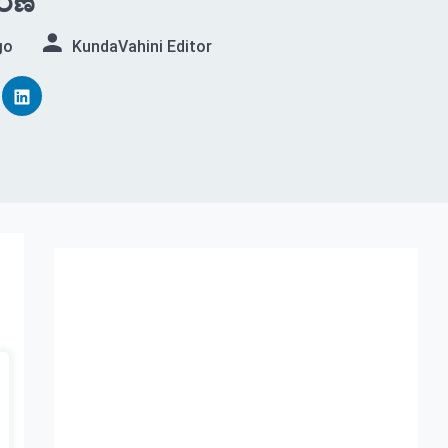
ರಣೆ
go
KundaVahini Editor