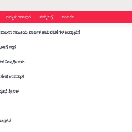
ನಮ್ಮ ಕುಂದಾಪುರ
ನಮ್ಮ ಬಗ್ಗೆ
ಸಂಪರ್ಕ
ಡಾ. ಬಿ.ಬಿ.ಹೆಗ್ಡೆ ಕಾಲೇಜು :ವಿದ್ಯಾರ್ಥಿ ಕ್ಷೇಮಪಾಲನಾ ಸಮಿತಿಯ ವಾರ್ಷಿಕ ಚಟುವಟಿಕೆಗಳ ಉದ್ಘಾಟನೆ
ನೊಳಗೆ ಸ್ಥಾನ
 ಶಾಲೆಗಳ ವಿದ್ಯಾರ್ಥಿಗಳು
ು ವಿಶೇಷ ಉಪನ್ಯಾಸ
ಭೆ ಶ್ರೀನಿತ್
ೆ
ದ್ಘಾಟನೆ