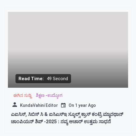
Read Time:
49 Second
ಈಗಿನ ಸುದ್ದಿ
ಶಿಕ್ಷಣ -ಉದ್ಯೋಗ
KundaVahini Editor
On
1 year Ago
ಎಐಸಿಸ್, ಸಿಬಿಸ್ ಸಿ & ಐಸಿಏಸ್ಇ ಸ್ಕೂಲ್ಸ್ ಕ್ರಾಸ್ ಕಂಟ್ರಿ ಮ್ಯಾರಥಾನ್
ಚಾಂಪಿಯನ್ ಶಿಪ್ -2025 : ನವ್ಯ ಆಚಾರ್ ಉತ್ತಮ ಸಾಧನೆ