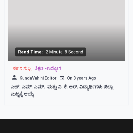
Read Time:
2 Minute, 8 Second
ಈಗಿನ ಸುದ್ದಿ
ಶಿಕ್ಷಣ -ಉದ್ಯೋಗ
KundaVahini Editor
On
3 years Ago
ಎಚ್. ಎಮ್‍. ಎಮ್‍. ಮತ್ತು ವಿ. ಕೆ. ಆರ್. ವಿದ್ಯಾರ್ಥಿಗಳು ಜಿಲ್ಲಾ
ಮಟ್ಟಕ್ಕೆ ಆಯ್ಕೆ