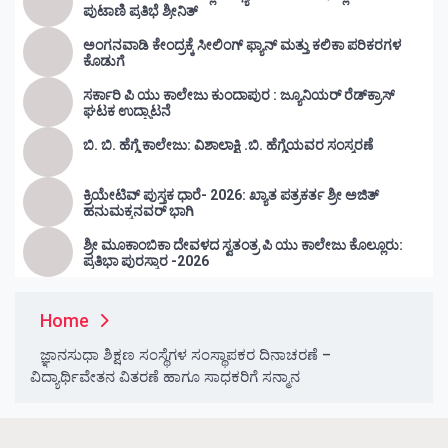
ಪುಟಾಣಿ ಪ್ರತಿಭೆ ಶ್ರೀನಿತ್
ಅಂಗನವಾಡಿ ಕೇಂದ್ರಕ್ಕೆ ಸೀಲಿಂಗ್ ಫ್ಯಾನ್ ಮತ್ತು ಕಲಿಕಾ ಪರಿಕರಗಳ
ಕೊಡುಗೆ
ಸರ್ಕಾರಿ ಪಿ ಯು ಕಾಲೇಜು ಕುಂದಾಪುರ : ಜ್ಯೂನಿಯರ್‌ ರೆಡ್‌ಕ್ರಾಸ್‌
ಘಟಕ ಉದ್ಘಾಟನೆ
ಬಿ. ಬಿ. ಹೆಗ್ಡೆ ಕಾಲೇಜು: ವಿಶಾಲಾಕ್ಷಿ .ಬಿ. ಹೆಗ್ಡೆಯವರ ಸಂಸ್ಮರಣೆ
ಕ್ರಿಯೇಟಿವ್ ಪುಸ್ತಕ ಧಾರೆ- 2026: ಖ್ಯಾತ ಪತ್ರಕರ್ತ ಶ್ರೀ ಅಜಿತ್
ಹನುಮಕ್ಕನವರ್ ಭಾಗಿ
ಶ್ರೀ ಮೂಕಾಂಬಿಕಾ ದೇವಳದ ಸ್ವತಂತ್ರ ಪಿ ಯು ಕಾಲೇಜು ಕೊಲ್ಲೂರು:
ಪ್ರತಿಭಾ ಪುರಸ್ಕಾರ -2026
Home
ಜ್ಞಾನಸುಧಾ ಶಿಕ್ಷಣ ಸಂಸ್ಥೆಗಳ ಸಂಸ್ಥಾಪಕರ ದಿನಾಚರಣೆ –
ವಿದ್ಯಾರ್ಥಿವೇತನ ವಿತರಣೆ ಹಾಗೂ ಸಾಧಕರಿಗೆ ಸನ್ಮಾನ