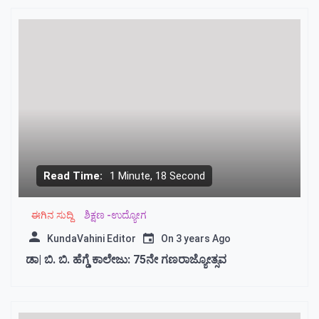
Read Time:
1 Minute, 18 Second
ಈಗಿನ ಸುದ್ದಿ
ಶಿಕ್ಷಣ -ಉದ್ಯೋಗ
KundaVahini Editor
On
3 years Ago
ಡಾ| ಬಿ. ಬಿ. ಹೆಗ್ಡೆ ಕಾಲೇಜು: 75ನೇ ಗಣರಾಜ್ಯೋತ್ಸವ