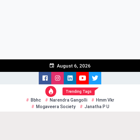
Skip
to
content
August 6, 2026
Trending Tags
Bbhc
Narendra Gangolli
Hmm Vkr
Mogaveera Society
Janatha P U