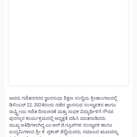
ಅವರು ಗಣಿತನಗರದ ಜ್ಞಾನಸುಧಾ ಶಿಕ್ಷಣ ಸಂಸ್ಥೆಯ ಕ್ರೀಡಾಂಗಣದಲ್ಲಿ
ಡಿಸೆಂಬರ್ 22, 2024ರಂದು ನಡೆದ ಜ್ಞಾನಸುಧ ಸಂಸ್ಥಾಪಕರ ಹಾಗೂ
ರಾಷ್ಟ್ರೀಯ ಗಣಿತ ದಿನಾಚರಣೆ ಮತ್ತು ಸಾಧಕ ವಿದ್ಯಾರ್ಥಿಳಿಗೆ ಗೌರವ
ಪುರಸ್ಕಾರ ಕಾರ್ಯಕ್ರಮದಲ್ಲಿ ಅಧ್ಯಕ್ಷತೆ ವಹಿಸಿ ಮಾತನಾಡಿದರು.
ಮುಖ್ಯ ಅತಿಥಿಗಳಾಗಿದ್ದ ಎಂ.ಆರ್.ಜಿ.ಗ್ರೂಪ್‌ಗಳ ಸಂಸ್ಥಾಪಕ ಹಾಗೂ
ಉದ್ಯಮಿಗಳಾದ ಶ್ರೀ ಕೆ. ಪ್ರಕಾಶ್ ಶೆಟ್ಟಿಯವರು, ಸಮಾಜದ ಋಣವನ್ನು