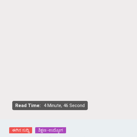
Read Time:
4 Minute, 46 Second
ಈಗಿನ ಸುದ್ದಿ
ಶಿಕ್ಷಣ -ಉದ್ಯೋಗ