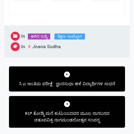
In
ಈಗಿನ ಸುದ್ದಿ
ಶಿಕ್ಷಣ -ಉದ್ಯೋಗ
In
Jnana Sudha
Post
navigation
ಸಿ.ಎ ಅಂತಿಮ ಪರೀಕ್ಷೆ : ಜ್ಞಾನಸುಧಾ ಹಳೆ ವಿದ್ಯಾರ್ಥಿಗಳ ಸಾಧನೆ
ಕಲ್ ತೋಡ್ಮಿ ಮನೆ ಕುಟುಂಬದವರ ಮೂಲ ನಾಗಬನದ
ಚತುಃಪವಿತ್ರ ನಾಗಮಂಡಲೋತ್ಸವ ಸಂಪನ್ನ