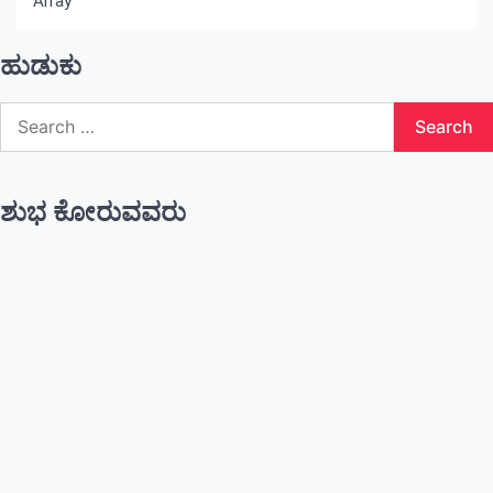
Array
ಹುಡುಕು
Search
for:
ಶುಭ ಕೋರುವವರು