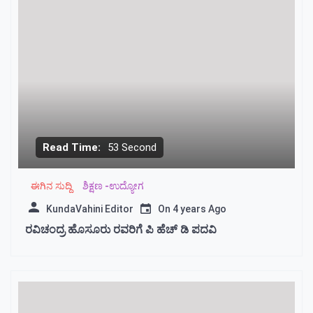
Read Time:
53 Second
ಈಗಿನ ಸುದ್ದಿ
ಶಿಕ್ಷಣ -ಉದ್ಯೋಗ
KundaVahini Editor
On
4 years Ago
ರವಿಚಂದ್ರ ಹೊಸೂರು ರವರಿಗೆ ಪಿ ಹೆಚ್ ಡಿ ಪದವಿ‌