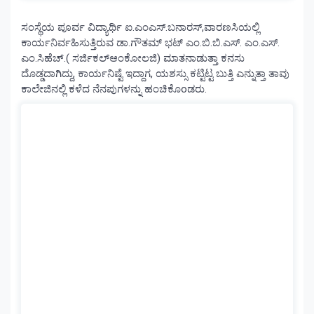
ಸಂಸ್ಥೆಯ ಪೂರ್ವ ವಿದ್ಯಾರ್ಥಿ ಐ.ಎಂಎಸ್.ಬನಾರಸ್,ವಾರಣಸಿಯಲ್ಲಿ
ಕಾರ್ಯನಿರ್ವಹಿಸುತ್ತಿರುವ ಡಾ.ಗೌತಮ್ ಭಟ್ ಎಂ.ಬಿ.ಬಿ.ಎಸ್. ಎಂ.ಎಸ್.
ಎಂ.ಸಿಹೆಚ್.( ಸರ್ಜಿಕಲ್‌ಆಂಕೋಲಜಿ) ಮಾತನಾಡುತ್ತಾ ಕನಸು
ದೊಡ್ಡದಾಗಿದ್ದು, ಕಾರ್ಯನಿಷ್ಟೆ ಇದ್ದಾಗ, ಯಶಸ್ಸು ಕಟ್ಟಿಟ್ಟ ಬುತ್ತಿ ಎನ್ನುತ್ತಾ ತಾವು
ಕಾಲೇಜಿನಲ್ಲಿ ಕಳೆದ ನೆನಪುಗಳನ್ನು ಹಂಚಿಕೊoಡರು.