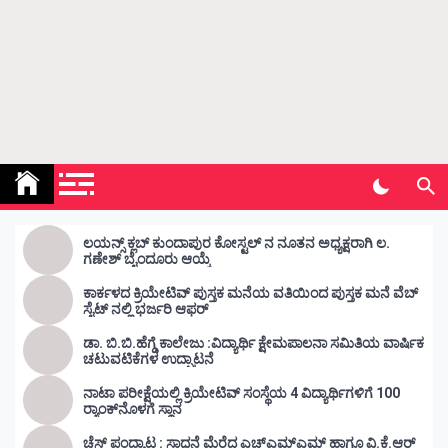
Kunda Vahini – ಕುಂದ ವಾಹಿನಿ
www.kundavahini.com
ಲಯನ್ಸ್ ಕ್ಲಬ್ ಕುಂದಾಪುರ ಕೋಸ್ಟಲ್ ನ ನೂತನ ಅಧ್ಯಕ್ಷರಾಗಿ ಲ.
ಗಣೇಶ್ ಬೈಂದೂರು ಆಯ್ಕೆ
ಕಾರ್ಕಳದ ಕ್ರಿಯೇಟಿವ್ ಪುಸ್ತಕ ಮನೆಯ ವತಿಯಿಂದ ಪುಸ್ತಕ ಮನೆ ವೆಬ್
ಸೈಟ್ ನಲ್ಲಿ ಭರ್ಜರಿ ಆಫರ್
ಡಾ. ಬಿ.ಬಿ.ಹೆಗ್ಡೆ ಕಾಲೇಜು :ವಿದ್ಯಾರ್ಥಿ ಕ್ಷೇಮಪಾಲನಾ ಸಮಿತಿಯ ವಾರ್ಷಿಕ
ಚಟುವಟಿಕೆಗಳ ಉದ್ಘಾಟನೆ
ನಾಟಾ ಪರೀಕ್ಷೆಯಲ್ಲಿ ಕ್ರಿಯೇಟಿವ್ ಸಂಸ್ಥೆಯ 4 ವಿದ್ಯಾರ್ಥಿಗಳಿಗೆ 100
ರ‍್ಯಾಂಕ್‌ನೊಳಗೆ ಸ್ಥಾನ
ಚೆಸ್ ಪಂದ್ಯಾಟ : ಸಾಧನೆ ಮೆರೆದ ಎಚ್ಎಮ್ಎಮ್ ಹಾಗೂ ವಿ.ಕೆ.ಆರ್