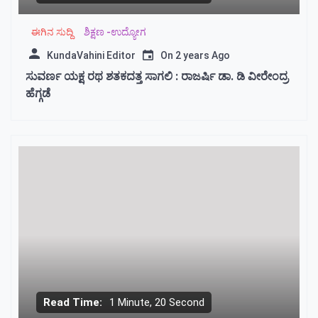
ಈಗಿನ ಸುದ್ದಿ
ಶಿಕ್ಷಣ -ಉದ್ಯೋಗ
KundaVahini Editor
On
2 years Ago
ಸುವರ್ಣ ಯಕ್ಷ ರಥ ಶತಕದತ್ತ ಸಾಗಲಿ : ರಾಜರ್ಷಿ ಡಾ. ಡಿ ವೀರೇಂದ್ರ
ಹೆಗ್ಗಡೆ
Read Time:
1 Minute, 20 Second