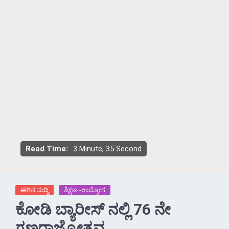
Read Time:
3 Minute, 35 Second
ಈಗಿನ ಸುದ್ದಿ
ಶಿಕ್ಷಣ -ಉದ್ಯೋಗ
ಕೋಡಿ ಬ್ಯಾರೀಸ್ ನಲ್ಲಿ 76 ನೇ
ಗಣರಾಜ್ಯೋತ್ಸವ