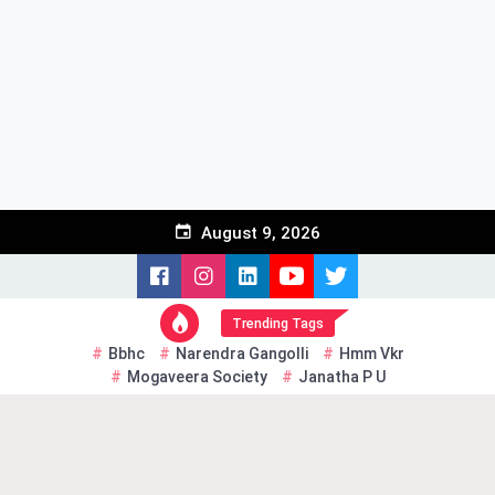
Skip
to
content
August 9, 2026
Trending Tags
Bbhc
Narendra Gangolli
Hmm Vkr
Mogaveera Society
Janatha P U