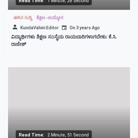
Read Time:
1 Minute, 26 Second
ಈಗಿನ ಸುದ್ದಿ
ಶಿಕ್ಷಣ -ಉದ್ಯೋಗ
KundaVahini Editor
On
3 years Ago
ವಿದ್ಯಾರ್ಥಿಗಳು ಶಿಕ್ಷಣ ಸಂಸ್ಥೆಯ ರಾಯಬಾರಿಗಳಾಗಬೇಕು: ಕೆ.ಸಿ.
ರಾಜೇಶ್
Read Time:
2 Minute, 51 Second