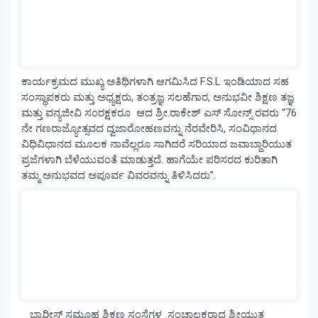
ಕಾರ್ಯಕ್ರಮದ ಮುಖ್ಯ ಅತಿಥಿಗಳಾಗಿ ಆಗಮಿಸಿದ F.S.L ಇಂಡಿಯಾದ ಸಹ
ಸಂಸ್ಥಾಪಕರು ಮತ್ತು ಅಧ್ಯಕ್ಷರು, ತಂತ್ರಜ್ಞ ಸಲಹೆಗಾರ, ಅನುಭವೀ ಶಿಕ್ಷಣ ತಜ್ಞ
ಮತ್ತು ವನ್ಯಜೀವಿ ಸಂರಕ್ಷಕರೂ ಆದ ಶ್ರೀ.ರಾಕೇಶ್ ಎಸ್ ಸೋನ್ಸ್ ರವರು “76
ನೇ ಗಣರಾಜ್ಯೋತ್ಸವದ ದ್ವಜಾರೋಹಣವನ್ನು ನೆರವೇರಿಸಿ, ಸಂವಿಧಾನದ
ವಿಧಿವಿಧಾನದ ಮೂಲಕ ನಾವೆಲ್ಲರೂ ಸಾಗಿದರೆ ಸರಿಯಾದ ಜವಾಬ್ದಾರಿಯುತ
ಪ್ರಜೆಗಳಾಗಿ ಬೆಳೆಯುವಂತೆ ಮಾಡುತ್ತದೆ. ಹಾಗೆಯೇ ಪರಿಸರದ ಕುರಿತಾಗಿ
ತಮ್ಮ ಅನುಭವದ ಅಪೂರ್ವ ವಿವರವನ್ನು ತಿಳಿಸಿದರು”.
ಬ್ಯಾರೀಸ್ ಸಮೂಹ ಶಿಕ್ಷಣ ಸಂಸ್ಥೆಗಳ ಸಂಚಾಲಕರಾದ ಶ್ರೀಯುತ