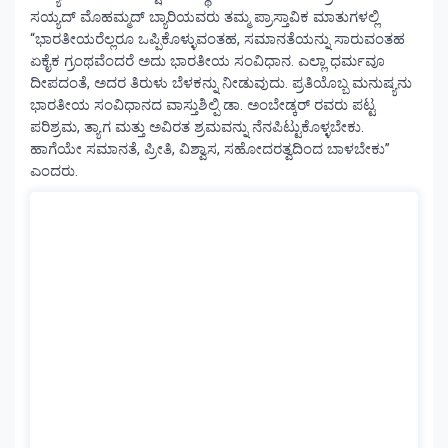
ಸಯ್ಯದ್ ಮೊಹಮ್ಮದ್ ಬ್ಯಾರಿಯವರು ತಮ್ಮ ಪ್ರಾಸ್ತಾವಿಕ ಮಾತುಗಳಲ್ಲಿ
“ಭಾರತೀಯರೆಲ್ಲರೂ ಒಪ್ಪಿಕೊಳ್ಳುವಂತಹ, ಸಮಾನತೆಯನ್ನು ಸಾರುವಂತಹ
ಏಕೈಕ ಗ್ರಂಥವೆಂದರೆ ಅದು ಭಾರತೀಯ ಸಂವಿಧಾನ. ಎಲ್ಲಾ ಧರ್ಮವೂ
ದೀಪದಂತೆ, ಅದರ ತಿರುಳು ಬೆಳಕನ್ನು ನೀಡುವುದು. ಪ್ರತಿಯೊಬ್ಬ ಮನುಷ್ಯನು
ಭಾರತೀಯ ಸಂವಿಧಾನದ ವಾಸ್ತುಶಿಲ್ಪಿ ಡಾ. ಅಂಬೇಡ್ಕರ್ ರವರು ಪಟ್ಟ
ಪರಿಶ್ರಮ, ತ್ಯಾಗ ಮತ್ತು ಅವಿರತ ಶ್ರಮವನ್ನು ನೆನಪಿಟ್ಟುಕೊಳ್ಳಬೇಕು.
ಹಾಗೆಯೇ ಸಮಾನತೆ, ಪ್ರೀತಿ, ವಿಶ್ವಾಸ, ಸಹೋದರತ್ವದಿಂದ ಬಾಳಬೇಕು”
ಎಂದರು.