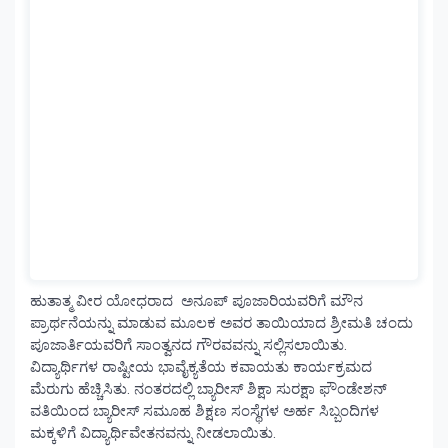
ಹುತಾತ್ಮ ವೀರ ಯೋಧರಾದ ಅನೂಪ್ ಪೂಜಾರಿಯವರಿಗೆ ಮೌನ
ಪ್ರಾರ್ಥನೆಯನ್ನು ಮಾಡುವ ಮೂಲಕ ಅವರ ತಾಯಿಯಾದ ಶ್ರೀಮತಿ ಚಂದು
ಪೂಜಾರ್ತಿಯವರಿಗೆ ಸಾಂತ್ವನದ ಗೌರವವನ್ನು ಸಲ್ಲಿಸಲಾಯಿತು.
ವಿದ್ಯಾರ್ಥಿಗಳ ರಾಷ್ಟೀಯ ಭಾವೈಕ್ಯತೆಯ ಕವಾಯತು ಕಾರ್ಯಕ್ರಮದ
ಮೆರುಗು ಹೆಚ್ಚಿಸಿತು. ನಂತರದಲ್ಲಿ ಬ್ಯಾರೀಸ್ ಶಿಕ್ಷಾ ಸುರಕ್ಷಾ ಫೌಂಡೇಶನ್
ವತಿಯಿಂದ ಬ್ಯಾರೀಸ್ ಸಮೂಹ ಶಿಕ್ಷಣ ಸಂಸ್ಥೆಗಳ ಅರ್ಹ ಸಿಬ್ಬಂದಿಗಳ
ಮಕ್ಕಳಿಗೆ ವಿದ್ಯಾರ್ಥಿವೇತನವನ್ನು ನೀಡಲಾಯಿತು.