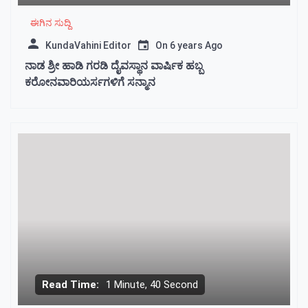
ಈಗಿನ ಸುದ್ದಿ
KundaVahini Editor
On
6 years Ago
ನಾಡ ಶ್ರೀ ಹಾಡಿ ಗರಡಿ ದೈವಸ್ಥಾನ ವಾರ್ಷಿಕ ಹಬ್ಬ
ಕರೋನವಾರಿಯರ್ಸಗಳಿಗೆ ಸನ್ಮಾನ
Read Time:
1 Minute, 40 Second