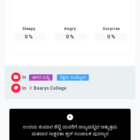
Sleepy
Angry
Surprise
0
%
0
%
0
%
In
ಈಗಿನ ಸುದ್ದಿ
ಶಿಕ್ಷಣ -ಉದ್ಯೋಗ
In
Bearys College
Post
navigation
ಉದಯ ಕುಮಾರ ಶೆಟ್ಟಿ ಯವರಿಗೆ ರಾಜ್ಯಮಟ್ಟದ ಅತ್ಯುತ್ತಮ
ಮತದಾರ ಸಾಕ್ಷರತಾ ಕ್ಲಬ್ ಸಂಚಾಲಕ ಪುರಸ್ಕಾರ