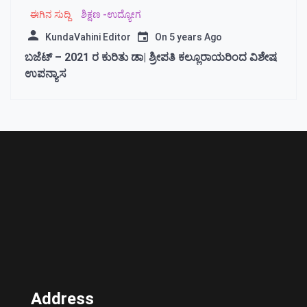
ಈಗಿನ ಸುದ್ದಿ
ಶಿಕ್ಷಣ -ಉದ್ಯೋಗ
KundaVahini Editor
On
5 years Ago
ಬಜೆಟ್ – 2021 ರ ಕುರಿತು ಡಾ| ಶ್ರೀಪತಿ ಕಲ್ಲೂರಾಯರಿಂದ ವಿಶೇಷ
ಉಪನ್ಯಾಸ
Address