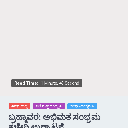
Read Time:
1 Minute, 49 Second
ಈಗಿನ ಸುದ್ದಿ
ಕಲೆ ಮತ್ತು ಸಂಸ್ಕೃತಿ
ಸಂಘ -ಸಂಸ್ಥೆಗಳು
ಬ್ರಹ್ಮಾವರ: ಅಭಿಮತ ಸಂಭ್ರಮ
ಕಚೇರಿ ಉದ್ಘಾಟನೆ