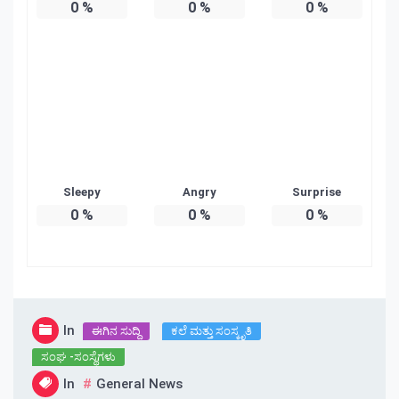
0
%
0
%
0
%
Sleepy
Angry
Surprise
0
%
0
%
0
%
In
ಈಗಿನ ಸುದ್ದಿ
ಕಲೆ ಮತ್ತು ಸಂಸ್ಕೃತಿ
ಸಂಘ -ಸಂಸ್ಥೆಗಳು
In
General News