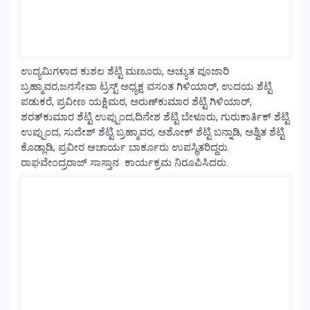
ಉದ್ಯಮಿಗಳಾದ ಕುಶಲ ಶೆಟ್ಟಿ ಮಣೂರು, ಅಚ್ಯುತ ಪೂಜಾರಿ
ಬ್ರಹ್ಮಾವರ,ಜನಸೇವಾ ಟ್ರಸ್ಟ್ ಅಧ್ಯಕ್ಷ ವಸಂತ ಗಿಳಿಯಾರ್, ಉದಯ ಶೆಟ್ಟಿ
ಪಡುಕರೆ, ಪ್ರವೀಣ ಯಕ್ಷಿಮಠ, ಅರುಣ್‌ಕುಮಾರ ಶೆಟ್ಟಿ ಗಿಳಿಯಾರ್,
ಶರತ್‌ಕುಮಾರ ಶೆಟ್ಟಿ ಉಪ್ಪುಂದ,ದಿನೇಶ ಶೆಟ್ಟಿ ಬೇಳೂರು, ಗುರುಕಾರ್ತಿಕ್ ಶೆಟ್ಟಿ
ಉಪ್ಪುಂದ, ಸುದೇಶ್ ಶೆಟ್ಟಿ ಬ್ರಹ್ಮಾವರ, ಅಶೋಕ್ ಶೆಟ್ಟಿ ಬನ್ನಾಡಿ, ಅಶ್ವಿತ ಶೆಟ್ಟಿ
ಕೊಡ್ಲಾಡಿ, ಪ್ರವೀರ ಆಚಾರ್ಯ ಬಾರ್ಕೂರು ಉಪಸ್ಥಿತರಿದ್ದರು.
ರಾಘವೇಂದ್ರರಾಜ್ ಸಾಸ್ತಾನ ಕಾರ್ಯಕ್ರಮ ನಿರೂಪಿಸಿದರು.