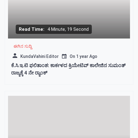
Read Time:
4 Minute, 19 Second
ಈಗಿನ ಸುದ್ದಿ
KundaVahini Editor
On
1 year Ago
ಕೆ.ಸಿ.ಇ.ಟಿ ಫಲಿತಾಂಶ: ಕಾರ್ಕಳದ ಕ್ರಿಯೇಟಿವ್ ಕಾಲೇಜಿನ ಸುಮಂತ್
ರಾಜ್ಯಕ್ಕೆ 4 ನೇ ರ‍್ಯಾಂಕ್‌