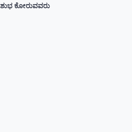
ಶುಭ ಕೋರುವವರು