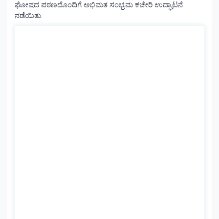
ಘೋಷದ ಪಠಣದೊಂದಿಗೆ ಅಭಿಮತ ಸಂಭ್ರಮ ಕಚೇರಿ ಉದ್ಘಾಟನೆ
ನಡೆಯಿತು.