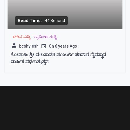
Read Time:
44 Second
ಈಗಿನ ಸುದ್ದಿ
ಗ್ರಾಮೀಣ ಸುದ್ದಿ
bcshylesh
On
6 years Ago
ಗೋಪಾಡಿ: ಶ್ರೀ ಮಲಸಾವರಿ ಪಂಜುರ್ಲಿ ಪರಿವಾರ ದೈವಸ್ಥಾನ
ವಾರ್ಷಿಕ ವರ್ಧಂತ್ಯುತ್ಸವ