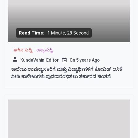
Read Time:
1 Minute, 28 Second
ಈಗಿನ ಸುದ್ದಿ
ರಾಜ್ಯ ಸುದ್ದಿ
KundaVahini Editor
On
5 years Ago
ಕಾಲೇಜು ಉಪನ್ಯಾಸಕರಿಗೆ ಮತ್ತು ವಿದ್ಯಾರ್ಥಿಗಳಿಗೆ ಕೋವಿಡ್ ಲಸಿಕೆ
ನೀಡಿ ಕಾಲೇಜುಗಳು ಪುನರಾರಂಭಿಸಲು‌ ಸರ್ಕಾರದ ಚಿಂತನೆ