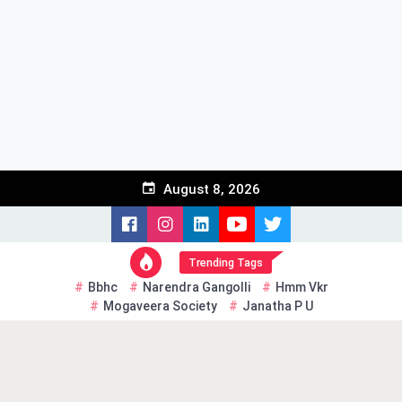
Skip
to
content
August 8, 2026
Trending Tags
Bbhc
Narendra Gangolli
Hmm Vkr
Mogaveera Society
Janatha P U