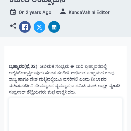
On
2 years Ago
KundaVahini Editor
ಬ್ರಹ್ಮಾವರ(ಫೆ,02):
ಅಭಿಮತ ಸಂಭ್ರಮ ಈ ಬಾರಿ ಬ್ರಹ್ಮಾವರದಲ್ಲಿ
ಆಕೃತಿಗೊಳ್ಳುತ್ತಿರುವುದು ಸಂತಸ ತಂದಿದೆ. ಅಭಿಮತ ಸಂಭ್ರಮದ ಕಂಪು
ರಾಜ್ಯ ಹಾಗೂ ದೇಶ ಮಟ್ಟದಲ್ಲಿಯೂ ಪಸರಿಸಲಿ ಎಂದು ನೀಲಾವರ
ಮಹಿಷಮರ್ದಿನಿ ದೇವಸ್ಥಾನದ ವ್ಯವಸ್ಥಾಪನಾ ಸಮಿತಿ ಮಾಜಿ ಅಧ್ಯಕ್ಷ ಬೈಕಾಡಿ
ಸುಪ್ರಸಾದ್ ಶೆಟ್ಟಿಯವರು ಶುಭ ಹಾರೈಸಿದರು.