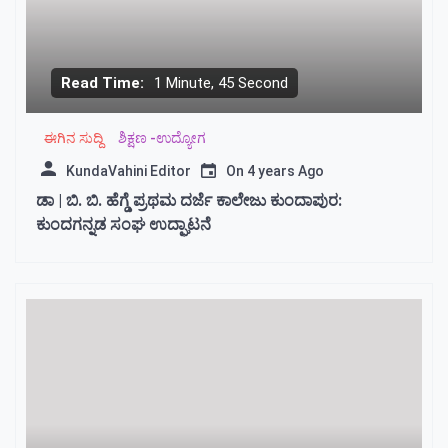
Read Time:
1 Minute, 45 Second
ಈಗಿನ ಸುದ್ದಿ
ಶಿಕ್ಷಣ -ಉದ್ಯೋಗ
KundaVahini Editor
On
4 years Ago
ಡಾ | ಬಿ. ಬಿ. ಹೆಗ್ಡೆ ಪ್ರಥಮ ದರ್ಜೆ ಕಾಲೇಜು ಕುಂದಾಪುರ:
ಕುಂದಗನ್ನಡ ಸಂಘ ಉದ್ಘಾಟನೆ