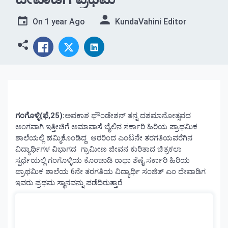
On
1 year Ago
KundaVahini Editor
ಗಂಗೊಳ್ಳಿ(ಫೆ,25):
ಅವಕಾಶ ಫೌಂಡೇಶನ್ ತನ್ನ ದಶಮಾನೋತ್ಸವದ
ಅಂಗವಾಗಿ ಇತ್ತೀಚಿಗೆ ಅಮಾವಾಸೆ ಬೈಲಿನ ಸರ್ಕಾರಿ ಹಿರಿಯ ಪ್ರಾಥಮಿಕ
ಶಾಲೆಯಲ್ಲಿ ಹಮ್ಮಿಕೊಂಡಿದ್ದ ಆರರಿಂದ ಎಂಟನೇ ತರಗತಿಯವರೆಗಿನ
ವಿದ್ಯಾರ್ಥಿಗಳ ವಿಭಾಗದ ಗ್ರಾಮೀಣ ಜೀವನ ಕುರಿತಾದ ಚಿತ್ರಕಲಾ
ಸ್ಪರ್ಧೆಯಲ್ಲಿ ಗಂಗೊಳ್ಳಿಯ ಕೊಂಚಾಡಿ ರಾಧಾ ಶೆಣೈ ಸರ್ಕಾರಿ ಹಿರಿಯ
ಪ್ರಾಥಮಿಕ ಶಾಲೆಯ 6ನೇ ತರಗತಿಯ ವಿದ್ಯಾರ್ಥಿ ಸಂಜಿತ್ ಎಂ ದೇವಾಡಿಗ
ಇವರು ಪ್ರಥಮ ಸ್ಥಾನವನ್ನು ಪಡೆದಿರುತ್ತಾರೆ.