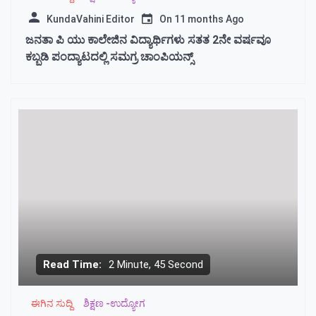
KundaVahini Editor
On
11 months Ago
ಜನತಾ ಪಿ ಯು ಕಾಲೇಜಿನ ವಿದ್ಯಾರ್ಥಿಗಳು ಸತತ 2ನೇ ವರ್ಷವೂ
ಕಬ್ಬಡಿ ಪಂದ್ಯಾಟದಲ್ಲಿ ಸಮಗ್ರ ಚಾಂಪಿಯನ್ಸ್
Read Time:
2 Minute, 45 Second
ಈಗಿನ ಸುದ್ದಿ
ಶಿಕ್ಷಣ -ಉದ್ಯೋಗ