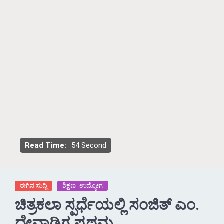
Read Time:
54 Second
ಈಗಿನ ಸುದ್ದಿ
ಶಿಕ್ಷಣ -ಉದ್ಯೋಗ
ಚಿತ್ರಕಲಾ ಸ್ಪರ್ಧೆಯಲ್ಲಿ ಸಂಜಿತ್ ಎಂ.
ದೇವಾಡಿಗ ಪ್ರಥಮ