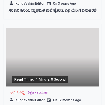
KundaVahini Editor
On
3 years Ago
ಸರಕಾರಿ ಹಿರಿಯ ಪ್ರಾಥಮಿಕ ಶಾಲೆ ಹೈಕಾಡಿ: ವಿಶ್ವ ಯೋಗ ದಿನಾಚರಣೆ
Read Time:
1 Minute, 8 Second
ಈಗಿನ ಸುದ್ದಿ
ಶಿಕ್ಷಣ -ಉದ್ಯೋಗ
KundaVahini Editor
On
12 months Ago