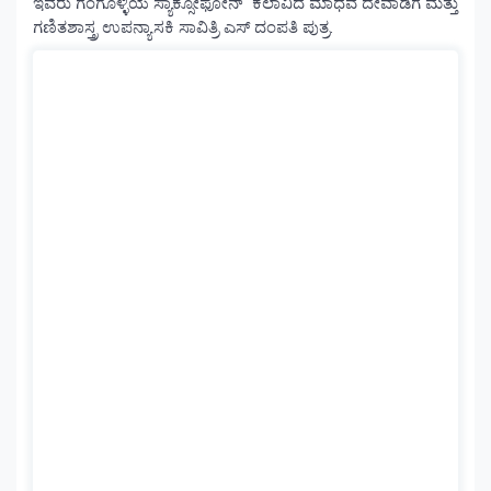
ಇವರು ಗಂಗೊಳ್ಳಿಯ ಸ್ಯಾಕ್ಸೋಫೋನ್ ಕಲಾವಿದ ಮಾಧವ ದೇವಾಡಿಗ ಮತ್ತು
ಗಣಿತಶಾಸ್ತ್ರ ಉಪನ್ಯಾಸಕಿ ಸಾವಿತ್ರಿ ಎಸ್ ದಂಪತಿ ಪುತ್ರ.