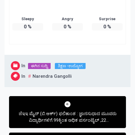
Sleepy
Angry
Surprise
0
%
0
%
0
%
In
ಈಗಿನ ಸುದ್ದಿ
ಶಿಕ್ಷಣ -ಉದ್ಯೋಗ
In
Narendra Gangolli
Post
navigation
ಜೆಇಇ ಮೈನ್ (ಬಿ.ಆರ್ಕ್) ಫಲಿತಾಂಶ : ಜ್ಞಾನಸುಧಾದ ಮೂವರು
ವಿದ್ಯಾರ್ಥಿಗಳಿಗೆ 99ಕ್ಕಿಂತ ಅಧಿಕ ಪರ್ಸಂಟೈಲ್ ,22
ವಿದ್ಯಾರ್ಥಿಗಳಿಗೆ 95ಕ್ಕಿಂತ ಅಧಿಕ ಪರ್ಸಂಟೈಲ್