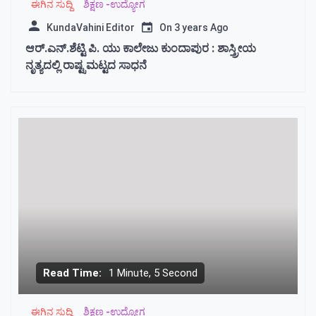
ಈಗಿನ ಸುದ್ದಿ
ಶಿಕ್ಷಣ -ಉದ್ಯೋಗ
KundaVahini Editor
On
3 years Ago
ಆರ್‌.ಎನ್.‌ಶೆಟ್ಟಿ ಪಿ. ಯು ಕಾಲೇಜು ಕುಂದಾಪುರ : ಶಾಸ್ತ್ರೀಯ
ನೃತ್ಯದಲ್ಲಿ ರಾಷ್ಟ್ರಮಟ್ಟದ ಸಾಧನೆ
Read Time:
1 Minute, 5 Second
ಈಗಿನ ಸುದ್ದಿ
ಶಿಕ್ಷಣ -ಉದ್ಯೋಗ