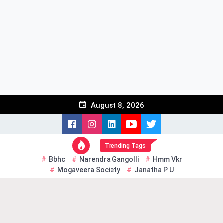
Skip
to
content
August 8, 2026
Trending Tags
Bbhc
Narendra Gangolli
Hmm Vkr
Mogaveera Society
Janatha P U