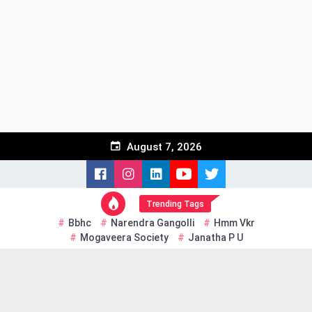
Skip
to
content
August 7, 2026
Trending Tags
Bbhc
Narendra Gangolli
Hmm Vkr
Mogaveera Society
Janatha P U