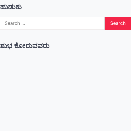
ಹುಡುಕು
Search
for:
ಶುಭ ಕೋರುವವರು