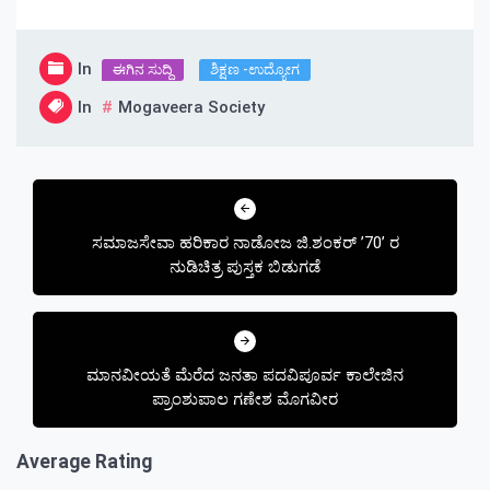
In
ಈಗಿನ ಸುದ್ದಿ
ಶಿಕ್ಷಣ -ಉದ್ಯೋಗ
In
Mogaveera Society
Post
navigation
ಸಮಾಜಸೇವಾ ಹರಿಕಾರ ನಾಡೋಜ ಜಿ.ಶಂಕರ್ ’70’ ರ
ನುಡಿಚಿತ್ರ ಪುಸ್ತಕ ಬಿಡುಗಡೆ
ಮಾನವೀಯತೆ ಮೆರೆದ ಜನತಾ ಪದವಿಪೂರ್ವ ಕಾಲೇಜಿನ
ಪ್ರಾಂಶುಪಾಲ ಗಣೇಶ ಮೊಗವೀರ
Average Rating