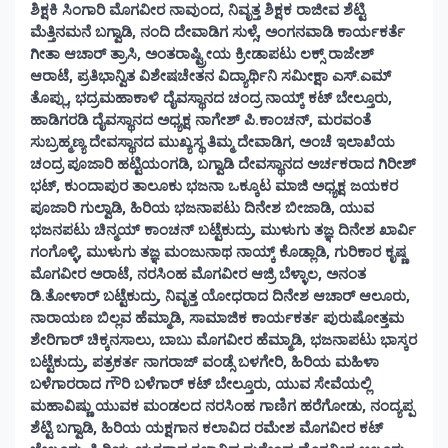
ಶಿಕ್ಷಕಿ ಸಿಂಗಾರಿ ಮೊಗವೀರ ನಾವುಂದ, ನಿವೃತ್ತ ಶಿಕ್ಷಕ ರಾಜೀವ ಶೆಟ್ಟಿ
ಮೆತ್ತಿನಮನೆ ಬಗ್ವಾಡಿ, ನಂದಿ ದೇವಾಡಿಗ ಸುಳ್ಸೆ, ಅಂಗನವಾಡಿ ಕಾರ್ಯಕರ್ತೆ
ಗೀತಾ ಆಚಾರ್ ತ್ರಾಸಿ, ಅಂತರಾಷ್ಟ್ರೀಯ ಕ್ರೀಡಾಪಟು ಲಕ್ಸ್ ರಾಜೇಶ್
ಆರಾಟೆ, ಪ್ರತಿಭಾನ್ವಿತ ವಿಶೇಷಚೇತನ ವಿದ್ಯಾರ್ಥಿನಿ ಸಮೀಕ್ಷಾ ಎಸ್.ಎಮ್
ತೊಪ್ಲು, ಭದ್ರಮಹಾಕಾಳಿ ದೈವಸ್ಥಾನದ ಚಂದ್ರ ನಾಯ್ಕ್ ಕಟ್ ಬೇಲ್ತೂರು,
ಹಾಡಿಗರಡಿ ದೈವಸ್ಥಾನದ ಅಧ್ಯಕ್ಷ ನಾಗೇಶ್ ಪಿ.ಕಾಂಚನ್, ಮರವಂತೆ
ಸುಬ್ರಹ್ಮಣ್ಯ ದೇವಸ್ಥಾನದ ಮುಖ್ಯಸ್ಥ ತಿಮ್ಮ ದೇವಾಡಿಗ, ಅಂಚೆ ಇಲಾಖೆಯ
ಚಂದ್ರ ಪೂಜಾರಿ ಹಟ್ಟಿಯಂಗಡಿ, ಬಗ್ವಾಡಿ ದೇವಸ್ಥಾನದ ಅರ್ಚಕರಾದ ಗಿರೀಶ್
ಭಟ್, ಕುಂದಾಪುರ ತಾಲೂಕು ಭಜನಾ ಒಕ್ಕೂಟ ಮಾಜಿ ಅಧ್ಯಕ್ಷ ಜಯಕರ
ಪೂಜಾರಿ ಗುಲ್ವಾಡಿ, ಹಿರಿಯ ಭಜನಾಪಟು ದಿನೇಶ ಬೀಜಾಡಿ, ಯುವ
ಭಜನಪಟು ಚಿನ್ಮಯ್ ಕಾಂಚನ್ ಬಟ್ಟೆಕುದ್ರು, ಮುಳುಗು ತಜ್ಞ ದಿನೇಶ ಖಾರ್ವಿ
ಗಂಗೊಳ್ಳಿ, ಮುಳುಗು ತಜ್ಞ ಮಂಜುನಾಥ ನಾಯ್ಕ್ ಕೊಡ್ಲಾಡಿ, ಗುರಿಕಾರ ಕೃಷ್ಣ
ಮೊಗವೀರ ಅರಾಟೆ, ನರಸಿಂಹ ಮೊಗವೀರ ಆಜ್ರಿ ಬೆಳ್ಳಾಲ, ಅನಂತ
ಡಿ.ತೋಳಾರ್ ಬಟ್ಟೆಕುದ್ರು, ನಿವೃತ್ತ ಯೋಧರಾದ ದಿನೇಶ ಆಚಾರ್ ಆಲೂರು,
ನಾರಾಯಣ ಬಿಲ್ಲವ ಹೆಮ್ಮಾಡಿ, ಸಾಮಾಜಿಕ ಕಾರ್ಯಕರ್ತ ಪುರುಷೋತ್ತಮ
ಶೇರಿಗಾರ್ ಚಿಕ್ಕನಸಾಲು, ಬಾಬು ಮೊಗವೀರ ಹೆಮ್ಮಾಡಿ, ಭಜನಾಪಟು ಭಾಸ್ಕರ
ಬಟ್ಟೆಕುದ್ರು, ಪತ್ರಕರ್ತ ನಾಗರಾಜ್ ವಂಡ್ಸೆ ಬಳಗೇರಿ, ಹಿರಿಯ ಮಹಿಳಾ
ಬಳೆಗಾರರಾದ ಗೌರಿ ಬಳೆಗಾರ್ ಕಟ್ ಬೇಲ್ತೂರು, ಯುವ ಸೇವೆಯಲ್ಲಿ
ಮಹಾವಿಷ್ಣು ಯುವಕ ಮಂಡಲದ ನರಸಿಂಹ ಗಾಣಿಗ ಹರೆಗೋಡು, ನಂದ್ಯಪ್ಪ
ಶೆಟ್ಟಿ ಬಗ್ವಾಡಿ, ಹಿರಿಯ ಯಕ್ಷಗಾನ ಕಲಾವಿದ ರಮೇಶ ಮೊಗವೀರ ಕಟ್