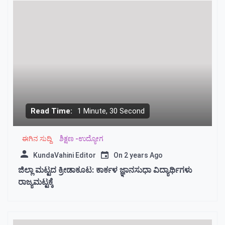
Read Time:
1 Minute, 30 Second
ಈಗಿನ ಸುದ್ದಿ
ಶಿಕ್ಷಣ -ಉದ್ಯೋಗ
KundaVahini Editor
On
2 years Ago
ಜಿಲ್ಲಾ ಮಟ್ಟದ ಕ್ರೀಡಾಕೂಟ: ಕಾರ್ಕಳ ಜ್ಞಾನಸುಧಾ ವಿದ್ಯಾರ್ಥಿಗಳು
ರಾಜ್ಯಮಟ್ಟಕ್ಕೆ