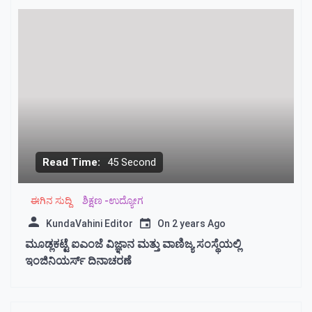
Read Time:
45 Second
ಈಗಿನ ಸುದ್ದಿ
ಶಿಕ್ಷಣ -ಉದ್ಯೋಗ
KundaVahini Editor
On
2 years Ago
ಮೂಡ್ಲಕಟ್ಟೆ ಐಎಂಜೆ ವಿಜ್ಞಾನ ಮತ್ತು ವಾಣಿಜ್ಯ ಸಂಸ್ಥೆಯಲ್ಲಿ
ಇಂಜಿನಿಯರ್ಸ್ ದಿನಾಚರಣೆ