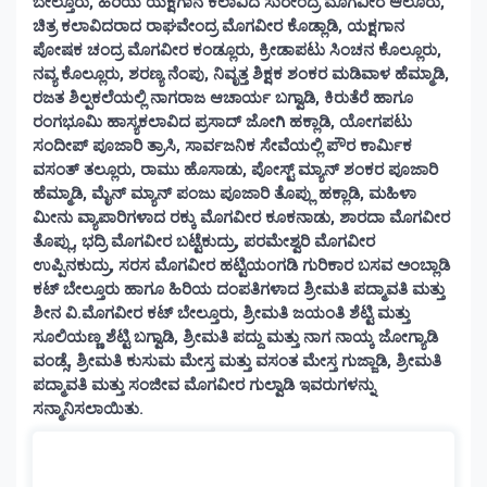
ಬೇಲ್ತೂರು, ಹಿರಿಯ ಯಕ್ಷಗಾನ ಕಲಾವಿದ ಸುರೇಂದ್ರ ಮೊಗವೀರ ಆಲೂರು,
ಚಿತ್ರ ಕಲಾವಿದರಾದ ರಾಘವೇಂದ್ರ ಮೊಗವೀರ ಕೊಡ್ಲಾಡಿ, ಯಕ್ಷಗಾನ
ಪೋಷಕ ಚಂದ್ರ ಮೊಗವೀರ ಕಂಡ್ಲೂರು, ಕ್ರೀಡಾಪಟು ಸಿಂಚನ ಕೊಲ್ಲೂರು,
ನವ್ಯ ಕೊಲ್ಲೂರು, ಶರಣ್ಯ ನೆಂಪು, ನಿವೃತ್ತ ಶಿಕ್ಷಕ ಶಂಕರ ಮಡಿವಾಳ ಹೆಮ್ಮಾಡಿ,
ರಜತ ಶಿಲ್ಪಕಲೆಯಲ್ಲಿ ನಾಗರಾಜ ಆಚಾರ್ಯ ಬಗ್ವಾಡಿ, ಕಿರುತೆರೆ ಹಾಗೂ
ರಂಗಭೂಮಿ ಹಾಸ್ಯಕಲಾವಿದ ಪ್ರಸಾದ್ ಜೋಗಿ ಹಕ್ಲಾಡಿ, ಯೋಗಪಟು
ಸಂದೀಪ್ ಪೂಜಾರಿ ತ್ರಾಸಿ, ಸಾರ್ವಜನಿಕ ಸೇವೆಯಲ್ಲಿ ಪೌರ ಕಾರ್ಮಿಕ
ವಸಂತ್ ತಲ್ಲೂರು, ರಾಮು ಹೊಸಾಡು, ಪೋಸ್ಟ್ ಮ್ಯಾನ್ ಶಂಕರ ಪೂಜಾರಿ
ಹೆಮ್ಮಾಡಿ, ಮೈನ್ ಮ್ಯಾನ್ ಪಂಜು ಪೂಜಾರಿ ತೊಪ್ಲು ಹಕ್ಲಾಡಿ, ಮಹಿಳಾ
ಮೀನು ವ್ಯಾಪಾರಿಗಳಾದ ರಕ್ಕು ಮೊಗವೀರ ಕೂಕನಾಡು, ಶಾರದಾ ಮೊಗವೀರ
ತೊಪ್ಲು, ಭದ್ರಿ ಮೊಗವೀರ ಬಟ್ಟೆಕುದ್ರು, ಪರಮೇಶ್ವರಿ ಮೊಗವೀರ
ಉಪ್ಪಿನಕುದ್ರು, ಸರಸ ಮೊಗವೀರ ಹಟ್ಟಿಯಂಗಡಿ ಗುರಿಕಾರ ಬಸವ ಅಂಬ್ಲಾಡಿ
ಕಟ್ ಬೇಲ್ತೂರು ಹಾಗೂ ಹಿರಿಯ ದಂಪತಿಗಳಾದ ಶ್ರೀಮತಿ ಪದ್ಮಾವತಿ ಮತ್ತು
ಶೀನ ವಿ.ಮೊಗವೀರ ಕಟ್ ಬೇಲ್ತೂರು, ಶ್ರೀಮತಿ ಜಯಂತಿ ಶೆಟ್ಟಿ ಮತ್ತು
ಸೂಲಿಯಣ್ಣ ಶೆಟ್ಟಿ ಬಗ್ವಾಡಿ, ಶ್ರೀಮತಿ ಪದ್ದು ಮತ್ತು ನಾಗ ನಾಯ್ಕ ಜೋಗ್ಯಾಡಿ
ವಂಡ್ಸೆ, ಶ್ರೀಮತಿ ಕುಸುಮ ಮೇಸ್ತ ಮತ್ತು ವಸಂತ ಮೇಸ್ತ ಗುಜ್ಜಾಡಿ, ಶ್ರೀಮತಿ
ಪದ್ಮಾವತಿ ಮತ್ತು ಸಂಜೀವ ಮೊಗವೀರ ಗುಲ್ವಾಡಿ ಇವರುಗಳನ್ನು
ಸನ್ಮಾನಿಸಲಾಯಿತು.