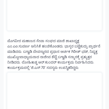
ಮೊಗವೀರ ಮಹಾಜನ ಸೇವಾ ಸಂಘದ ಮಾಜಿ ಶಾಖಾಧ್ಯಕ್ಷ
ಎಂ.ಎo.ಸುವರ್ಣ ಅನಿಸಿಕೆ ಹಂಚಿಕೊoಡರು. ಭಾಸ್ಕರ ಬಟ್ಟೆಕುದ್ರು ಪ್ರಾರ್ಥನೆ
ಮಾಡಿದರು. ಬಗ್ವಾಡಿ ದೇವಸ್ಥಾನದ ಪ್ರಧಾನ ಅರ್ಚಕ ಗಿರೀಶ್ ಭಟ್, ನಿವೃತ್ತ
ಮುಖ್ಯೋಪಾಧ್ಯಾಯರಾದ ರಾಜೀವ ಶೆಟ್ಟಿ ಬಗ್ವಾಡಿ ಸನ್ಮಾನಕ್ಕೆ ಪ್ರತ್ಯುತ್ತರ
ನೀಡಿದರು. ಲೋಹಿತಾಶ್ಚ ಆರ್.ಕುಂದರ್ ಕಾರ್ಯಕ್ರಮ ನಿರ್ವಹಿಸಿದರು.
ಕಾರ್ಯಕ್ರಮದಲ್ಲಿ ‘ಜಿ.ಎಸ್.70’ ಸದಸ್ಯರು ಉಪಸ್ಥಿತರಿದ್ದರು.