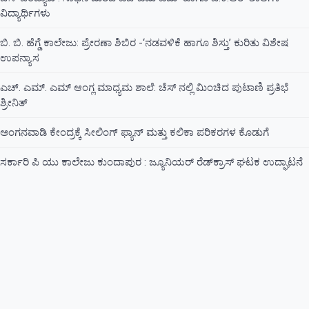
ವಿದ್ಯಾರ್ಥಿಗಳು
ಬಿ. ಬಿ. ಹೆಗ್ಡೆ ಕಾಲೇಜು: ಪ್ರೇರಣಾ ಶಿಬಿರ -‘ನಡವಳಿಕೆ ಹಾಗೂ ಶಿಸ್ತು’ ಕುರಿತು ವಿಶೇಷ
ಉಪನ್ಯಾಸ
ಎಚ್. ಎಮ್. ಎಮ್ ಆಂಗ್ಲ ಮಾಧ್ಯಮ ಶಾಲೆ: ಚೆಸ್ ನಲ್ಲಿ ಮಿಂಚಿದ ಪುಟಾಣಿ ಪ್ರತಿಭೆ
ಶ್ರೀನಿತ್
ಅಂಗನವಾಡಿ ಕೇಂದ್ರಕ್ಕೆ ಸೀಲಿಂಗ್ ಫ್ಯಾನ್ ಮತ್ತು ಕಲಿಕಾ ಪರಿಕರಗಳ ಕೊಡುಗೆ
ಸರ್ಕಾರಿ ಪಿ ಯು ಕಾಲೇಜು ಕುಂದಾಪುರ : ಜ್ಯೂನಿಯರ್‌ ರೆಡ್‌ಕ್ರಾಸ್‌ ಘಟಕ ಉದ್ಘಾಟನೆ