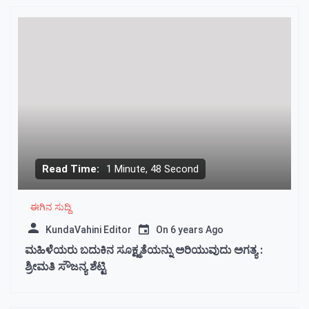
Read Time:
1 Minute, 48 Second
ಈಗಿನ ಸುದ್ದಿ
KundaVahini Editor
On
6 years Ago
ಮಹಿಳೆಯರು ಬದುಕಿನ ಸೂಕ್ಷ್ಮತೆಯನ್ನು ಅರಿಯುವುದು ಅಗತ್ಯ :
ಶ್ರೀಮತಿ ಸೌಜನ್ಯ ಶೆಟ್ಟಿ