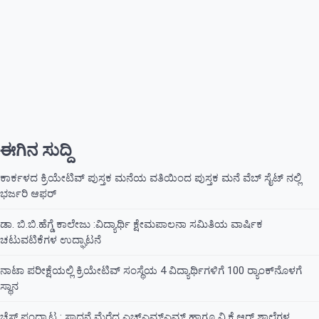
ಈಗಿನ ಸುದ್ದಿ
ಕಾರ್ಕಳದ ಕ್ರಿಯೇಟಿವ್ ಪುಸ್ತಕ ಮನೆಯ ವತಿಯಿಂದ ಪುಸ್ತಕ ಮನೆ ವೆಬ್ ಸೈಟ್ ನಲ್ಲಿ
ಭರ್ಜರಿ ಆಫರ್
ಡಾ. ಬಿ.ಬಿ.ಹೆಗ್ಡೆ ಕಾಲೇಜು :ವಿದ್ಯಾರ್ಥಿ ಕ್ಷೇಮಪಾಲನಾ ಸಮಿತಿಯ ವಾರ್ಷಿಕ
ಚಟುವಟಿಕೆಗಳ ಉದ್ಘಾಟನೆ
ನಾಟಾ ಪರೀಕ್ಷೆಯಲ್ಲಿ ಕ್ರಿಯೇಟಿವ್ ಸಂಸ್ಥೆಯ 4 ವಿದ್ಯಾರ್ಥಿಗಳಿಗೆ 100 ರ‍್ಯಾಂಕ್‌ನೊಳಗೆ
ಸ್ಥಾನ
ಚೆಸ್ ಪಂದ್ಯಾಟ : ಸಾಧನೆ ಮೆರೆದ ಎಚ್ಎಮ್ಎಮ್ ಹಾಗೂ ವಿ.ಕೆ.ಆರ್ ಶಾಲೆಗಳ