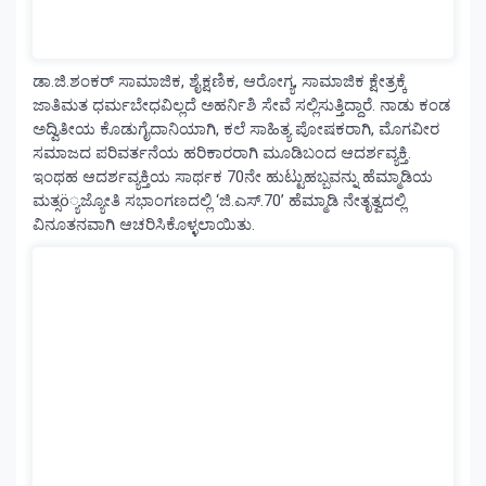
ಡಾ.ಜಿ.ಶಂಕರ್ ಸಾಮಾಜಿಕ, ಶೈಕ್ಷಣಿಕ, ಆರೋಗ್ಯ, ಸಾಮಾಜಿಕ ಕ್ಷೇತ್ರಕ್ಕೆ
ಜಾತಿಮತ ಧರ್ಮಬೇಧವಿಲ್ಲದೆ ಅಹರ್ನಿಶಿ ಸೇವೆ ಸಲ್ಲಿಸುತ್ತಿದ್ದಾರೆ. ನಾಡು ಕಂಡ
ಅದ್ವಿತೀಯ ಕೊಡುಗೈದಾನಿಯಾಗಿ, ಕಲೆ ಸಾಹಿತ್ಯ ಪೋಷಕರಾಗಿ, ಮೊಗವೀರ
ಸಮಾಜದ ಪರಿವರ್ತನೆಯ ಹರಿಕಾರರಾಗಿ ಮೂಡಿಬಂದ ಆದರ್ಶವ್ಯಕ್ತಿ.
ಇಂಥಹ ಆದರ್ಶವ್ಯಕ್ತಿಯ ಸಾರ್ಥಕ 70ನೇ ಹುಟ್ಟುಹಬ್ಬವನ್ನು ಹೆಮ್ಮಾಡಿಯ
ಮತ್ಸö್ಯಜ್ಯೋತಿ ಸಭಾಂಗಣದಲ್ಲಿ ‘ಜಿ.ಎಸ್.70’ ಹೆಮ್ಮಾಡಿ ನೇತೃತ್ವದಲ್ಲಿ
ವಿನೂತನವಾಗಿ ಆಚರಿಸಿಕೊಳ್ಳಲಾಯಿತು.