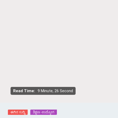
Read Time:
9 Minute, 26 Second
ಈಗಿನ ಸುದ್ದಿ
ಶಿಕ್ಷಣ -ಉದ್ಯೋಗ