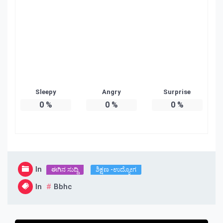
Sleepy
Angry
Surprise
0
%
0
%
0
%
In
ಈಗಿನ ಸುದ್ದಿ
ಶಿಕ್ಷಣ -ಉದ್ಯೋಗ
In
Bbhc
Post