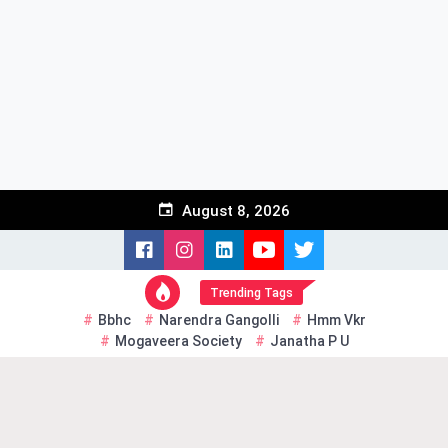
Skip
to
content
August 8, 2026
Trending Tags
Bbhc
Narendra Gangolli
Hmm Vkr
Mogaveera Society
Janatha P U