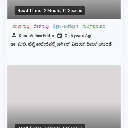
Read Time:
2 Minute, 11 Second
ಈಗಿನ ಸುದ್ದಿ
ದೇಶ ಸುದ್ದಿ
ಶಿಕ್ಷಣ -ಉದ್ಯೋಗ
ಸುದ್ದಿ ಸಮಾಚಾರ
KundaVahini Editor
On
5 years Ago
ಡಾ. ಬಿ.ಬಿ. ಹೆಗ್ಡೆ ಕಾಲೇಜಿನಲ್ಲಿ ಕಾರ್ಗಿಲ್ ವಿಜಯ್ ದಿವಸ್ ಆಚರಣೆ