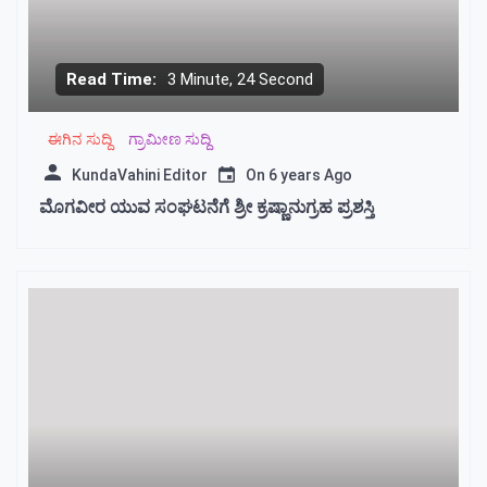
Read Time:
3 Minute, 24 Second
ಈಗಿನ ಸುದ್ದಿ
ಗ್ರಾಮೀಣ ಸುದ್ದಿ
KundaVahini Editor
On
6 years Ago
ಮೊಗವೀರ ಯುವ ಸಂಘಟನೆಗೆ ಶ್ರೀ ಕ್ರಷ್ಣಾನುಗ್ರಹ ಪ್ರಶಸ್ತಿ