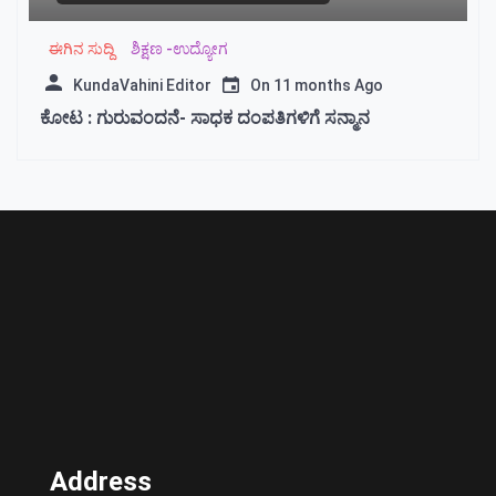
ಈಗಿನ ಸುದ್ದಿ
ಶಿಕ್ಷಣ -ಉದ್ಯೋಗ
KundaVahini Editor
On
11 months Ago
ಕೋಟ : ಗುರುವಂದನೆ- ಸಾಧಕ ದಂಪತಿಗಳಿಗೆ ಸನ್ಮಾನ
Address