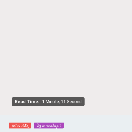
Read Time:
1 Minute, 11 Second
ಈಗಿನ ಸುದ್ದಿ
ಶಿಕ್ಷಣ -ಉದ್ಯೋಗ