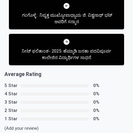
navigation
ಗಂಗೊಳ್ಳಿ : ನಿವೃತ್ತ ಮುಖ್ಯೋಪಾಧ್ಯಾಯ ಜಿ. ವಿಶ್ವನಾಥ್ ಭಟ್
ಅವರಿಗೆ ಸನ್ಮಾನ
ನೀಟ್ ಫಲಿತಾಂಶ- 2025: ಹೆಮ್ಮಾಡಿ ಜನತಾ ಪದವಿಪೂರ್ವ
ಕಾಲೇಜಿನ ವಿದ್ಯಾರ್ಥಿಗಳ ಸಾಧನೆ
Average Rating
5 Star
0%
4 Star
0%
3 Star
0%
2 Star
0%
1 Star
0%
(Add your review)