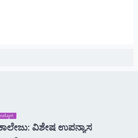
 -ಉದ್ಯೋಗ
್ಡೆ ಕಾಲೇಜು: ವಿಶೇಷ ಉಪನ್ಯಾಸ