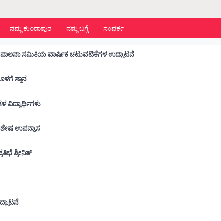
ನಮ್ಮ ಕುಂದಾಪುರ
ನಮ್ಮ ಬಗ್ಗೆ
ಸಂಪರ್ಕ
ಡಾ. ಬಿ.ಬಿ.ಹೆಗ್ಡೆ ಕಾಲೇಜು :ವಿದ್ಯಾರ್ಥಿ ಕ್ಷೇಮಪಾಲನಾ ಸಮಿತಿಯ ವಾರ್ಷಿಕ ಚಟುವಟಿಕೆಗಳ ಉದ್ಘಾಟನೆ
ನೊಳಗೆ ಸ್ಥಾನ
 ಶಾಲೆಗಳ ವಿದ್ಯಾರ್ಥಿಗಳು
ು ವಿಶೇಷ ಉಪನ್ಯಾಸ
ಭೆ ಶ್ರೀನಿತ್
ೆ
ದ್ಘಾಟನೆ