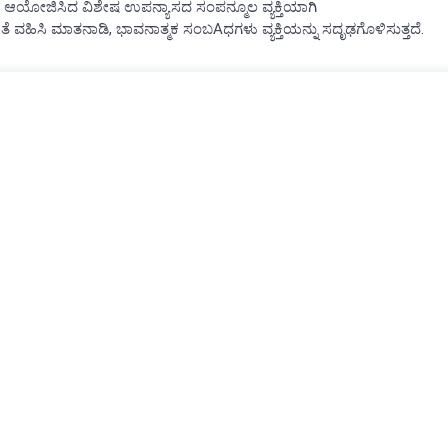
ಗವು ಆಯೋಜಿಸಿದ ವಿಶೇಷ ಉಪನ್ಯಾಸದ ಸಂಪನ್ಮೂಲ ವ್ಯಕ್ತಿಯಾಗಿ
ಷತೆ ವಹಿಸಿ ಮಾತನಾಡಿ, ಭಾವನಾತ್ಮಕ ಸಂಬAಧಗಳು ವ್ಯಕ್ತಿಯನ್ನು ಸದೃಢಗೊಳಿಸುತ್ತದೆ.