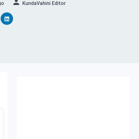
go
KundaVahini Editor