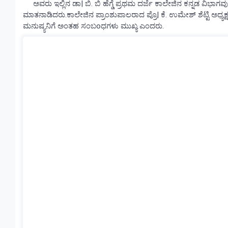
ಅವರು ಇಲ್ಲಿನ ಡಾ| ಬಿ. ಬಿ ಹೆಗ್ಡೆ ಪ್ರಥಮ ದರ್ಜೆ ಕಾಲೇಜಿನ ಕನ್ನಡ ವಿಭಾ
ಮಾತನಾಡಿದರು.ಕಾಲೇಜಿನ ಪ್ರಾಂಶುಪಾಲರಾದ ಪ್ರೊ| ಕೆ. ಉಮೇಶ್ ಶೆಟ್ಟಿ ಅಧ್ಯಕ್
ಮನುಷ್ಯನಿಗೆ ಅಂತಹ ಸಂಬoಧಗಳು ಮುಖ್ಯ ಎಂದರು.