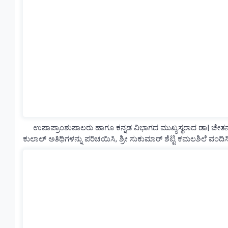
ಉಪಾಪ್ರಾಂಶುಪಾಲರು ಹಾಗೂ ಕನ್ನಡ ವಿಭಾಗದ ಮುಖ್ಯಸ್ಥರಾದ ಡಾ| ಚೇತನ್ ಶೆಟ್
ಕುಲಾಲ್ ಅತಿಥಿಗಳನ್ನು ಪರಿಚಯಿಸಿ, ಶ್ರೀ ಸುಕುಮಾರ್ ಶೆಟ್ಟಿ ಕಮಲಶಿಲೆ ವಂದಿಸಿ, 