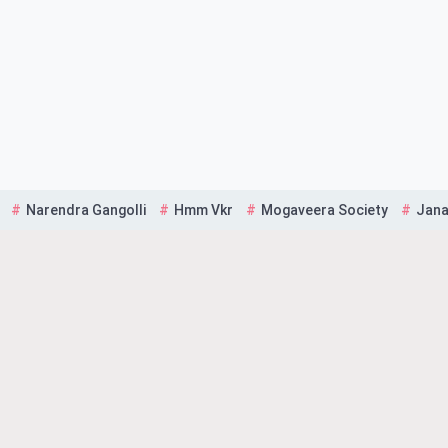
Narendra Gangolli
Hmm Vkr
Mogaveera Society
Jana