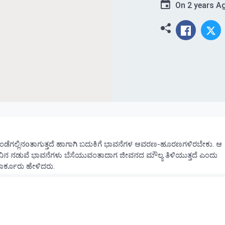
On
2 years A
ಗಲ್ಲಿನoತಾಗುತ್ತದೆ ಹಾಗಾಗಿ ಬದುಕಿಗೆ ಭಾವನೆಗಳ ಆವರಣ-ಹೂರಣಗಳಿರಬೇಕು. ಆ
ಗುರುವಿನ ನಡುವೆ ಭಾವನೆಗಳು ಬೆಸೆಯುವಂತಾದಾಗ ಜೀವನದ ಮೌಲ್ಯ ತಿಳಿಯುತ್ತದೆ ಎಂದು
ಾರ್ಕೂರು ಹೇಳಿದರು.