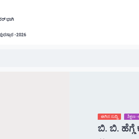
ವರ್ ಭಾಗಿ
ಲೂರು: ಪ್ರತಿಭಾ ಪುರಸ್ಕಾರ -2026
ಈಗಿನ ಸುದ್ದಿ
ಶಿಕ್ಷಣ
ಬಿ. ಬಿ. ಹೆಗ