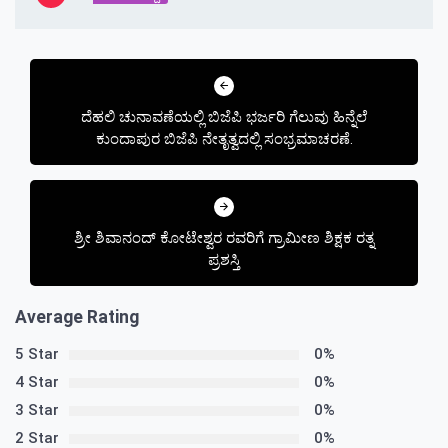
Post
navigation
ದೆಹಲಿ ಚುನಾವಣೆಯಲ್ಲಿ ಬಿಜೆಪಿ ಭರ್ಜರಿ ಗೆಲುವು ಹಿನ್ನೆಲೆ
ಕುಂದಾಪುರ ಬಿಜೆಪಿ ನೇತೃತ್ವದಲ್ಲಿ ಸಂಭ್ರಮಾಚರಣೆ.
ಶ್ರೀ ಶಿವಾನಂದ್ ಕೋಟೇಶ್ವರ ರವರಿಗೆ ಗ್ರಾಮೀಣ ಶಿಕ್ಷಕ ರತ್ನ
ಪ್ರಶಸ್ತಿ
Average Rating
5 Star
0%
4 Star
0%
3 Star
0%
2 Star
0%