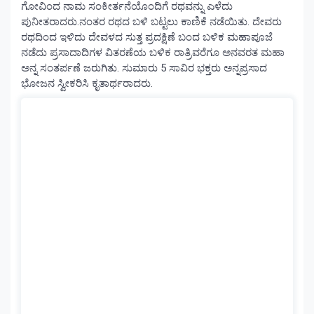
ಗೋವಿಂದ ನಾಮ ಸಂಕೀರ್ತನೆಯೊಂದಿಗೆ ರಥವನ್ನು ಎಳೆದು
ಪುನೀತರಾದರು.ನಂತರ ರಥದ ಬಳಿ ಬಟ್ಟಲು ಕಾಣಿಕೆ ನಡೆಯಿತು. ದೇವರು
ರಥದಿಂದ ಇಳಿದು ದೇವಳದ ಸುತ್ತ ಪ್ರದಕ್ಷಿಣೆ ಬಂದ ಬಳಿಕ ಮಹಾಪೂಜೆ
ನಡೆದು ಪ್ರಸಾದಾದಿಗಳ ವಿತರಣೆಯ ಬಳಿಕ ರಾತ್ರಿವರೆಗೂ ಅನವರತ ಮಹಾ
ಅನ್ನ ಸಂತರ್ಪಣೆ ಜರುಗಿತು. ಸುಮಾರು 5 ಸಾವಿರ ಭಕ್ತರು ಅನ್ನಪ್ರಸಾದ
ಭೋಜನ ಸ್ವೀಕರಿಸಿ ಕೃತಾರ್ಥರಾದರು.