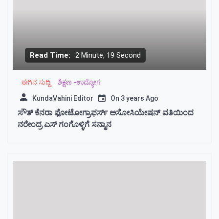
Read Time:
2 Minute, 19 Second
ಈಗಿನ ಸುದ್ದಿ
ಶಿಕ್ಷಣ -ಉದ್ಯೋಗ
KundaVahini Editor
On
3 years Ago
ಸೌತ್ ಕೆನರಾ ಫೋಟೋಗ್ರಾಫರ್ಸ್ ಅಸೋಸಿಯೇಷನ್ ವತಿಯಿಂದ
ನರೇಂದ್ರ ಎಸ್ ಗಂಗೊಳ್ಳಿಗೆ ಸನ್ಮಾನ