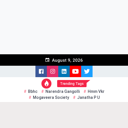
Skip
to
content
August 9, 2026
Trending Tags
Bbhc
Narendra Gangolli
Hmm Vkr
Mogaveera Society
Janatha P U