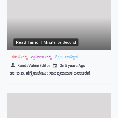
Read Time:
1 Minute, 59 Second
ಈಗಿನ ಸುದ್ದಿ
ಗ್ರಾಮೀಣ ಸುದ್ದಿ
ಶಿಕ್ಷಣ -ಉದ್ಯೋಗ
KundaVahini Editor
On
5 years Ago
ಡಾ| ಬಿ.ಬಿ. ಹೆಗ್ಡೆ ಕಾಲೇಜು : ಸಾಂಪ್ರದಾಯಿಕ ದಿನಾಚರಣೆ