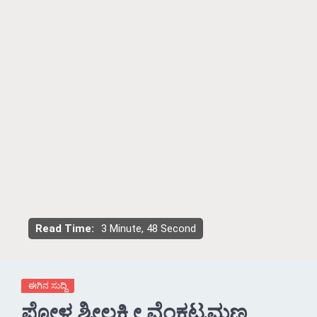
Read Time:
3 Minute, 48 Second
ಈಗಿನ ಸುದ್ದಿ
ಪೋಳ್ಯ ಶ್ರೀಲಕ್ಷ್ಮೀ ವೆಂಕಟ್ರಮಣ