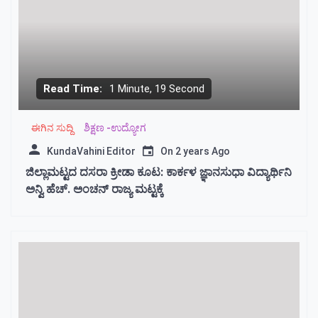
Read Time:
1 Minute, 19 Second
ಈಗಿನ ಸುದ್ದಿ
ಶಿಕ್ಷಣ -ಉದ್ಯೋಗ
KundaVahini Editor
On
2 years Ago
ಜಿಲ್ಲಾಮಟ್ಟದ ದಸರಾ ಕ್ರೀಡಾ ಕೂಟ: ಕಾರ್ಕಳ ಜ್ಞಾನಸುಧಾ ವಿದ್ಯಾರ್ಥಿನಿ
ಅನ್ವಿ ಹೆಚ್. ಅಂಚನ್ ರಾಜ್ಯ ಮಟ್ಟಕ್ಕೆ