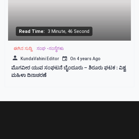
Read Time:
3 Minute, 46 Second
ಈಗಿನ ಸುದ್ದಿ
ಸಂಘ -ಸಂಸ್ಥೆಗಳು
KundaVahini Editor
On
4 years Ago
ಮೊಗವೀರ ಯುವ ಸಂಘಟನೆ ಬೈಂದೂರು – ಶಿರೂರು ಘಟಕ : ವಿಶ್ವ
ಮಹಿಳಾ ದಿನಾಚರಣೆ