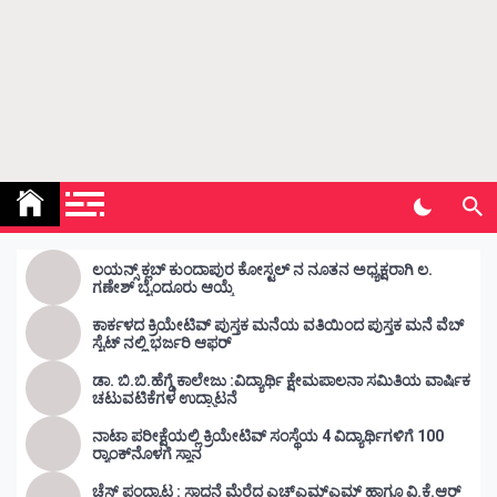
Kunda Vahini – ಕುಂದ ವಾಹಿನಿ
www.kundavahini.com
ಲಯನ್ಸ್ ಕ್ಲಬ್ ಕುಂದಾಪುರ ಕೋಸ್ಟಲ್ ನ ನೂತನ ಅಧ್ಯಕ್ಷರಾಗಿ ಲ.
ಗಣೇಶ್ ಬೈಂದೂರು ಆಯ್ಕೆ
ಕಾರ್ಕಳದ ಕ್ರಿಯೇಟಿವ್ ಪುಸ್ತಕ ಮನೆಯ ವತಿಯಿಂದ ಪುಸ್ತಕ ಮನೆ ವೆಬ್
ಸೈಟ್ ನಲ್ಲಿ ಭರ್ಜರಿ ಆಫರ್
ಡಾ. ಬಿ.ಬಿ.ಹೆಗ್ಡೆ ಕಾಲೇಜು :ವಿದ್ಯಾರ್ಥಿ ಕ್ಷೇಮಪಾಲನಾ ಸಮಿತಿಯ ವಾರ್ಷಿಕ
ಚಟುವಟಿಕೆಗಳ ಉದ್ಘಾಟನೆ
ನಾಟಾ ಪರೀಕ್ಷೆಯಲ್ಲಿ ಕ್ರಿಯೇಟಿವ್ ಸಂಸ್ಥೆಯ 4 ವಿದ್ಯಾರ್ಥಿಗಳಿಗೆ 100
ರ‍್ಯಾಂಕ್‌ನೊಳಗೆ ಸ್ಥಾನ
ಚೆಸ್ ಪಂದ್ಯಾಟ : ಸಾಧನೆ ಮೆರೆದ ಎಚ್ಎಮ್ಎಮ್ ಹಾಗೂ ವಿ.ಕೆ.ಆರ್