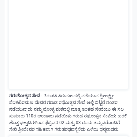
ಗರುಡೋತ್ಸವ ಸೇವೆ :
ತಿರುಪತಿ ತಿರುಮಲದಲ್ಲಿ ನಡೆಯುವ ಶ್ರೀಲಕ್ಷ್ಮೀ
ವೆಂಕಟರಮಣ ದೇವರ ಗರುಡ ರಥೋತ್ಸವ ಸೇವೆ ಅಲ್ಲಿ ಬಿಟ್ಟರೆ ನಂತರ
ನಡೆಯುವುದು ನಮ್ಮ ಪೋಳ್ಯ ಮಠದಲ್ಲಿ ಮಾತ್ರ.ಇಂತಹ ಸೇವೆಯು ಈ ಸಲ
ಸುಮಾರು 110ರ ಆಂದಾಜು ನಡೆಯಿತು.ಗರುಡ ರಥೋತ್ಸವ ಸೇವೆಯ ಹರಕೆ
ಹೊತ್ತ ಭಕ್ತಾದಿಗಳಿಂದ ಫೆಬ್ರವರಿ 02 ಮತ್ತು 03 ರಂದು ತಮ್ಮವರೊಂದಿಗೆ
ಸೇರಿ ಶ್ರೀದೇವರ ಸಹಿತವಾಗಿ ಗರುಡರಥವನ್ನೆಳೆದು ಎಳೆದು ಧನ್ಯರಾದರು.