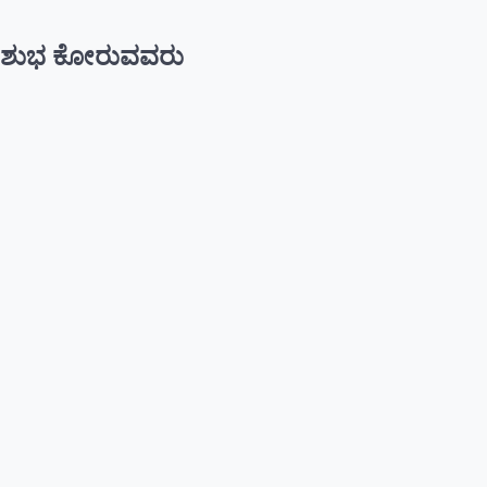
ಶುಭ ಕೋರುವವರು