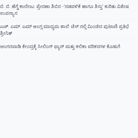
ಬಿ. ಬಿ. ಹೆಗ್ಡೆ ಕಾಲೇಜು: ಪ್ರೇರಣಾ ಶಿಬಿರ -‘ನಡವಳಿಕೆ ಹಾಗೂ ಶಿಸ್ತು’ ಕುರಿತು ವಿಶೇಷ
ಉಪನ್ಯಾಸ
ಎಚ್. ಎಮ್. ಎಮ್ ಆಂಗ್ಲ ಮಾಧ್ಯಮ ಶಾಲೆ: ಚೆಸ್ ನಲ್ಲಿ ಮಿಂಚಿದ ಪುಟಾಣಿ ಪ್ರತಿಭೆ
ಶ್ರೀನಿತ್
ಅಂಗನವಾಡಿ ಕೇಂದ್ರಕ್ಕೆ ಸೀಲಿಂಗ್ ಫ್ಯಾನ್ ಮತ್ತು ಕಲಿಕಾ ಪರಿಕರಗಳ ಕೊಡುಗೆ