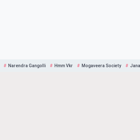
Narendra Gangolli
Hmm Vkr
Mogaveera Society
Jana