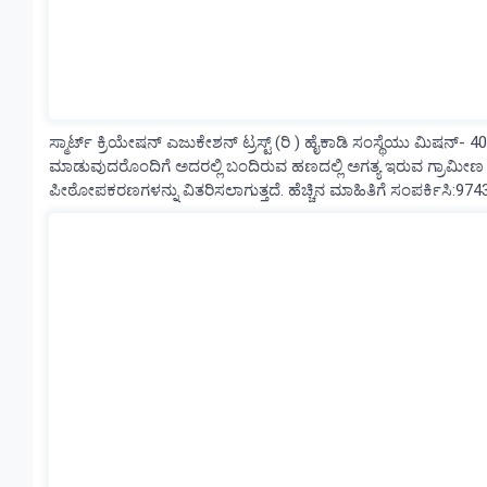
ಸ್ಮಾರ್ಟ್ ಕ್ರಿಯೇಷನ್ ಎಜುಕೇಶನ್ ಟ್ರಸ್ಟ್ (ರಿ ) ಹೈಕಾಡಿ ಸಂಸ್ಥೆಯು ಮಿಷನ್
ಮಾಡುವುದರೊಂದಿಗೆ ಅದರಲ್ಲಿ ಬಂದಿರುವ ಹಣದಲ್ಲಿ ಅಗತ್ಯ ಇರುವ ಗ್ರಾಮೀಣ ಭ
ಪೀಠೋಪಕರಣಗಳನ್ನು ವಿತರಿಸಲಾಗುತ್ತದೆ. ಹೆಚ್ಚಿನ ಮಾಹಿತಿಗೆ ಸಂಪರ್ಕಿಸಿ:97