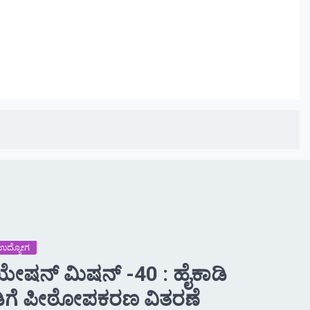
 -ಉದ್ಯೋಗ
್ರೀಯೇಷನ್ ಮಿಷನ್ -40 : ಹೈಕಾಡಿ
ಗೆ ಪೀಠೋಪಕರಣ ವಿತರಣೆ