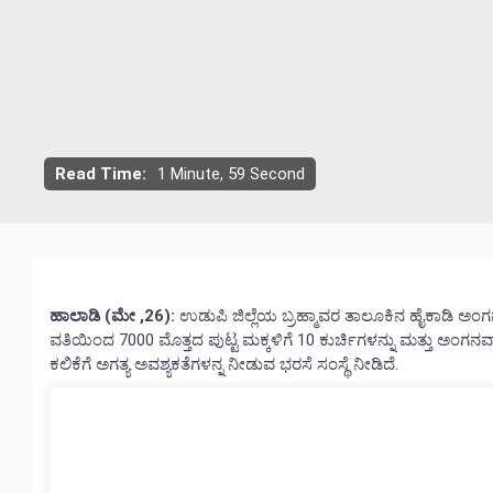
Read Time:
1 Minute, 59 Second
ಹಾಲಾಡಿ (ಮೇ ,26):
ಉಡುಪಿ ಜಿಲ್ಲೆಯ ಬ್ರಹ್ಮಾವರ ತಾಲೂಕಿನ ಹೈಕಾಡಿ ಅಂಗನವಾಡಿ
ವತಿಯಿಂದ 7000 ಮೊತ್ತದ ಪುಟ್ಟ ಮಕ್ಕಳಿಗೆ 10 ಕುರ್ಚಿಗಳನ್ನು ಮತ್ತು ಅಂಗನವಾಡ
ಕಲಿಕೆಗೆ ಅಗತ್ಯ ಅವಶ್ಯಕತೆಗಳನ್ನ ನೀಡುವ ಭರಸೆ ಸಂಸ್ಥೆ ನೀಡಿದೆ.