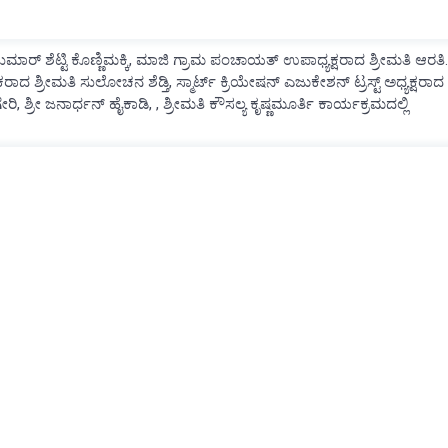
ರ್ ಶೆಟ್ಟಿ ಕೊಣ್ಣಿಮಕ್ಕಿ, ಮಾಜಿ ಗ್ರಾಮ ಪಂಚಾಯತ್ ಉಪಾಧ್ಯಕ್ಷರಾದ ಶ್ರೀಮತಿ ಆರತಿ.
 ಶ್ರೀಮತಿ ಸುಲೋಚನ ಶೆಡ್ತಿ, ಸ್ಮಾರ್ಟ್ ಕ್ರಿಯೇಷನ್ ಎಜುಕೇಶನ್ ಟ್ರಸ್ಟ್ ಅಧ್ಯಕ್ಷರಾದ
ರಿ, ಶ್ರೀ ಜನಾರ್ಧನ್ ಹೈಕಾಡಿ, , ಶ್ರೀಮತಿ ಕೌಸಲ್ಯ ಕೃಷ್ಣಮೂರ್ತಿ ಕಾರ್ಯಕ್ರಮದಲ್ಲಿ