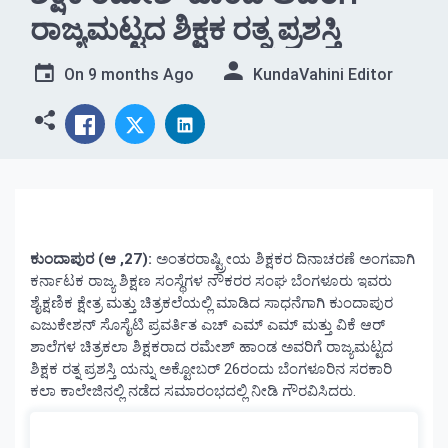
ರಾಜ್ಯಮಟ್ಟದ ಶಿಕ್ಷಕ ರತ್ನ ಪ್ರಶಸ್ತಿ
On
9 months Ago
KundaVahini Editor
ಕುಂದಾಪುರ (ಆ ,27):
ಅಂತರರಾಷ್ಟ್ರೀಯ ಶಿಕ್ಷಕರ ದಿನಾಚರಣೆ ಅಂಗವಾಗಿ
ಕರ್ನಾಟಕ ರಾಜ್ಯ ಶಿಕ್ಷಣ ಸಂಸ್ಥೆಗಳ ನೌಕರರ ಸಂಘ ಬೆಂಗಳೂರು ಇವರು
ಶೈಕ್ಷಣಿಕ ಕ್ಷೇತ್ರ ಮತ್ತು ಚಿತ್ರಕಲೆಯಲ್ಲಿ ಮಾಡಿದ ಸಾಧನೆಗಾಗಿ ಕುಂದಾಪುರ
ಎಜುಕೇಶನ್ ಸೊಸೈಟಿ ಪ್ರವರ್ತಿತ ಎಚ್ ಎಮ್ ಎಮ್ ಮತ್ತು ವಿಕೆ ಆರ್
ಶಾಲೆಗಳ ಚಿತ್ರಕಲಾ ಶಿಕ್ಷಕರಾದ ರಮೇಶ್ ಹಾಂಡ ಅವರಿಗೆ ರಾಜ್ಯಮಟ್ಟದ
ಶಿಕ್ಷಕ ರತ್ನ ಪ್ರಶಸ್ತಿ ಯನ್ನು ಅಕ್ಟೋಬರ್ 26ರಂದು ಬೆಂಗಳೂರಿನ ಸರಕಾರಿ
ಕಲಾ ಕಾಲೇಜಿನಲ್ಲಿ ನಡೆದ ಸಮಾರಂಭದಲ್ಲಿ ನೀಡಿ ಗೌರವಿಸಿದರು.