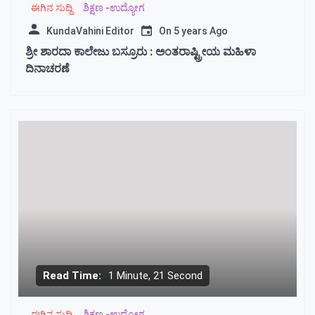
ಈಗಿನ ಸುದ್ದಿ
ಶಿಕ್ಷಣ -ಉದ್ಯೋಗ
KundaVahini Editor
On
5 years Ago
ಶ್ರೀ ಶಾರದಾ ಕಾಲೇಜು ಬಸ್ರೂರು : ಅಂತರಾಷ್ಟ್ರೀಯ ಮಹಿಳಾ
ದಿನಾಚರಣೆ
Read Time:
1 Minute, 21 Second
ಈಗಿನ ಸುದ್ದಿ
ಶಿಕ್ಷಣ -ಉದ್ಯೋಗ