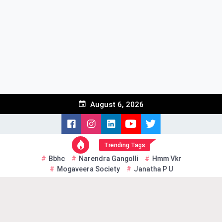
Skip
to
content
August 6, 2026
Trending Tags
Bbhc
Narendra Gangolli
Hmm Vkr
Mogaveera Society
Janatha P U