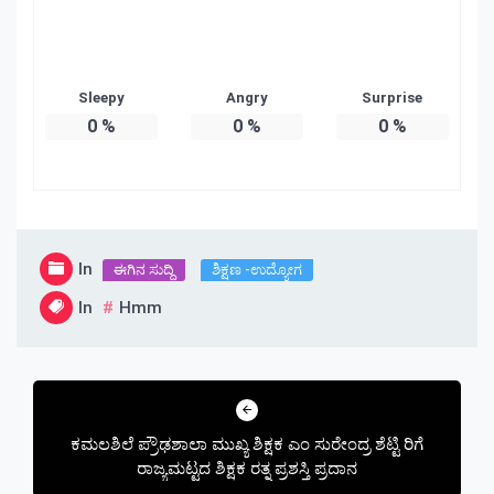
Sleepy
Angry
Surprise
0
%
0
%
0
%
In
ಈಗಿನ ಸುದ್ದಿ
ಶಿಕ್ಷಣ -ಉದ್ಯೋಗ
In
Hmm
Post
navigation
ಕಮಲಶಿಲೆ ಪ್ರೌಢಶಾಲಾ ಮುಖ್ಯ ಶಿಕ್ಷಕ ಎಂ ಸುರೇಂದ್ರ ಶೆಟ್ಟಿ ರಿಗೆ
ರಾಜ್ಯಮಟ್ಟದ ಶಿಕ್ಷಕ ರತ್ನ ಪ್ರಶಸ್ತಿ ಪ್ರದಾನ