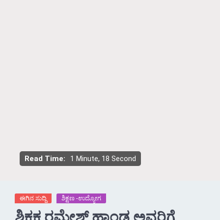
Read Time:
1 Minute, 18 Second
ಈಗಿನ ಸುದ್ದಿ
ಶಿಕ್ಷಣ -ಉದ್ಯೋಗ
ಶಿಕ್ಷಕ ರಮೇಶ್ ಹಾಂಡ ಅವರಿಗೆ