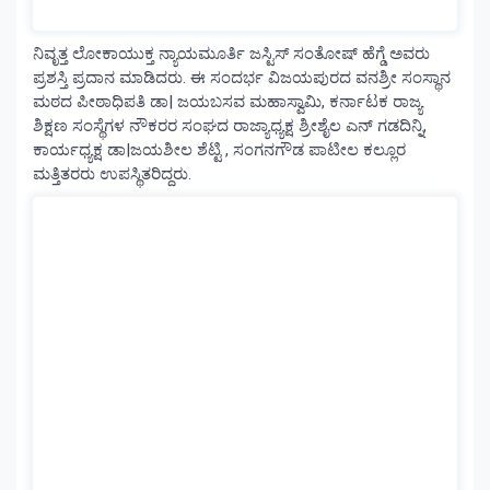
ನಿವೃತ್ತ ಲೋಕಾಯುಕ್ತ ನ್ಯಾಯಮೂರ್ತಿ ಜಸ್ಟಿಸ್ ಸಂತೋಷ್ ಹೆಗ್ಡೆ ಅವರು
ಪ್ರಶಸ್ತಿ ಪ್ರದಾನ ಮಾಡಿದರು. ಈ ಸಂದರ್ಭ ವಿಜಯಪುರದ ವನಶ್ರೀ ಸಂಸ್ಥಾನ
ಮಠದ ಪೀಠಾಧಿಪತಿ ಡಾ| ಜಯಬಸವ ಮಹಾಸ್ವಾಮಿ, ಕರ್ನಾಟಕ ರಾಜ್ಯ
ಶಿಕ್ಷಣ ಸಂಸ್ಥೆಗಳ ನೌಕರರ ಸಂಘದ ರಾಜ್ಯಾಧ್ಯಕ್ಷ ಶ್ರೀಶೈಲ ಎನ್ ಗಡದಿನ್ನಿ,
ಕಾರ್ಯಧ್ಯಕ್ಷ ಡಾ|ಜಯಶೀಲ ಶೆಟ್ಟಿ , ಸಂಗನಗೌಡ ಪಾಟೀಲ ಕಲ್ಲೂರ
ಮತ್ತಿತರರು ಉಪಸ್ಥಿತರಿದ್ದರು.