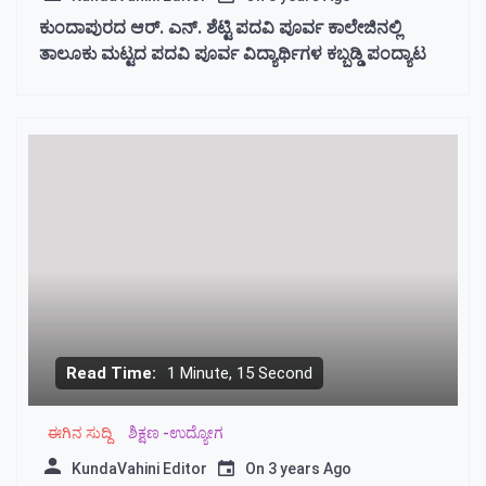
ಕುಂದಾಪುರದ ಆರ್. ಎನ್. ಶೆಟ್ಟಿ‌ ಪದವಿ ಪೂರ್ವ ಕಾಲೇಜಿನಲ್ಲಿ
ತಾಲೂಕು ಮಟ್ಟದ ಪದವಿ ಪೂರ್ವ ವಿದ್ಯಾರ್ಥಿಗಳ ಕಬ್ಬಡ್ಡಿ ಪಂದ್ಯಾಟ
Read Time:
1 Minute, 15 Second
ಈಗಿನ ಸುದ್ದಿ
ಶಿಕ್ಷಣ -ಉದ್ಯೋಗ
KundaVahini Editor
On
3 years Ago